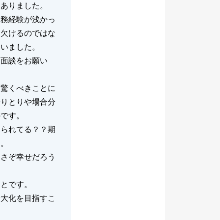
はありました。
業務経験が浅かっ
に欠けるのではな
ていました。
遽面談をお願い
、驚くべきことに
やりとりや場合分
のです。
見られてる？？期
た。
、さぞ幸せだろう
ことです。
最大化を目指すこ