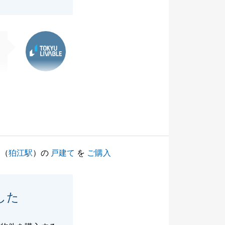
東急リバブル
（
狛江駅
）の
戸建て
を
ご購入
した