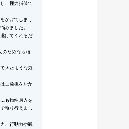
らし、極力指値で
担をかけてしまう
に悩みました。
り遂げてくれるだ
んのためなら頑
ができたような気
にはご負担をおか
なにも物件購入を
月で執り行えまし
進力、行動力や観