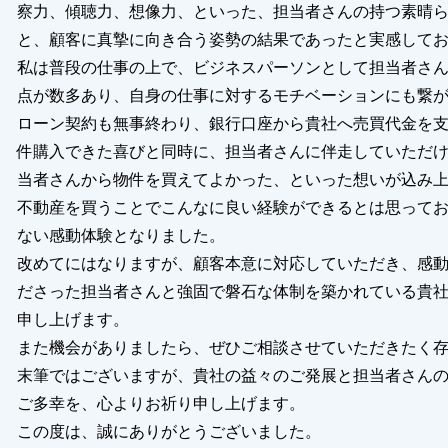
察力、傾聴力、想像力、といった、担当者さんの持つ素晴
と、顧客に真摯に向き合う姿勢の結果であったと実感して
私は普段の仕事の上で、ビジネスパーソンとして担当者さ
点が数多あり、自身の仕事に対するモチベーションにも繋
ローン契約も無事終わり、銀行口座から貴社へ売買代金を
件購入できた喜びと同時に、担当者さんに伴走していただ
当者さんから物件を買えてよかった、といった想いが込み
不動産を買うことでこんなに良い経験ができるとは思って
ない感動体験となりました。
改めてにはなりますが、顧客本意に対応していただき、感
ださった担当者さんと強固で磐石な体制を築かれている貴
申し上げます。
また機会がありましたら、ぜひご相談させていただきたく
末筆ではございますが、貴社の益々のご発展と担当者さん
ご多幸を、心よりお祈り申し上げます。
この度は、誠にありがとうございました。