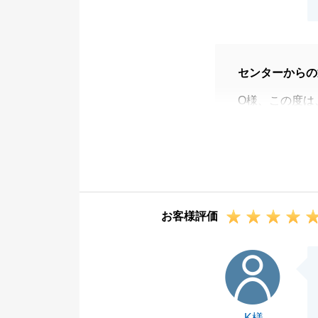
センターからの
O様、この度は
O様の大切な不
何事もご丁寧に
した。
私の方こそ感謝
お取引は以上と
お客様評価
事がございまし
改めて大変お世
K様
今後とも何卒よ
K様