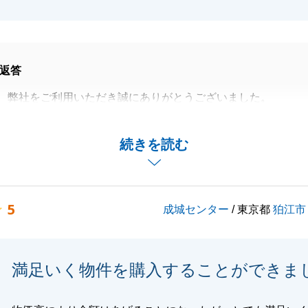
返答
、弊社をご利用いただき誠にありがとうございました。
動産のご購入に携わることができ非常に嬉しく思います。
早急にご対応いただいたおかげで円滑に進めることができま
続きを読む
しております。
なりますが、今後もまた何か不動産に関してお悩みやお困り
5
成城センター
/ 東京都
狛江市
たらお気軽にご連絡下さいませ。
話になりました。
ろしくお願い致します。
満足いく物件を購入することができま