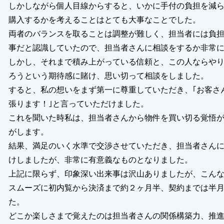
しかしながら個人目線からすると、いかに手付の負担を減
購入するかを考えることはとても大事なことでした。
両者のバランスを取ることは調整が難しく、担当者には負
事だと認識していたので、担当者さんに相談をするか非常
しかし、それまで積み上がっている信頼と、この人ならや
ろうという期待感に賭け、思い切って相談をしました。
すると、私の想いをまず第一に尊重していただき、｢お客さ
張ります！｣と言っていただけました。
これを聞いた時私は、担当者さんから物件を買い切る覚悟
がします。
結果、満足のいく水準で交渉させていただき、担当者さん
けしましたが、非常に有意義なものとなりました。
上記に限らず、印象深い出来事は沢山ありましたが、こん
スムーズに初内覧から決済まで約２ヶ月半、契約までは半
た。
どこか楽しさまで覚えたのは担当者さんの関係構築力、推