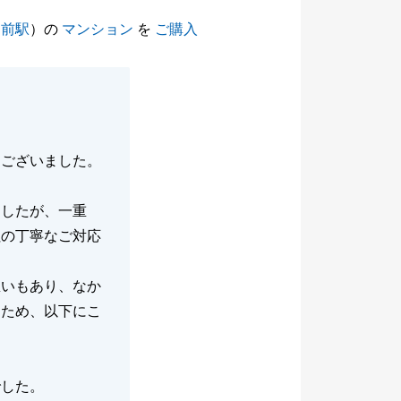
園前駅
）の
マンション
を
ご購入
うございました。
。
ましたが、一重
社の丁寧なご対応
想いもあり、なか
たため、以下にこ
でした。