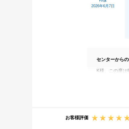
2026年6月7日
センターからの
K様、この度は
何度も気に入っ
が、
ご購入頂けた物
とても嬉しいで
カーポートも無
お客様評価
かったと思いま
K様ご家族の皆