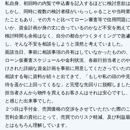
私自身、初回時の内覧で申込書を記入するほどに検討意欲
しかし、同時に複数の検討者様がいらっしゃることや当時
たこともあり、その方々と比べてローン審査等で信用問題
いか、資金計画が身の丈に合っているのかなど不安を抱え
検討時間も余裕はなく、自分の都合がつくタイミングで急
し、そんな不安を相談をしようと漠然と考えていました。
面談当日、事前に相談事項の共有はしていなかったものの
ローン仮審査スケジュールや金利状況、各銀行担当者との
けされた詳細な資金計画を事前に用意してくださっていた
相談する毎に資料が続々と出てきて、「もしや私の頭の中
待を遥かに上回ってくるな」と完璧な先回りに脱帽しまし
担当者さんから物件を買えるお客さんはそれは安心ですし
と感じた出来事でした。
２つ目は手付金、売買価格の交渉をさせていただいた際の
営利企業の貴社にとって、売買でのリスク軽減、及び利益
とはもちろん理解しています。