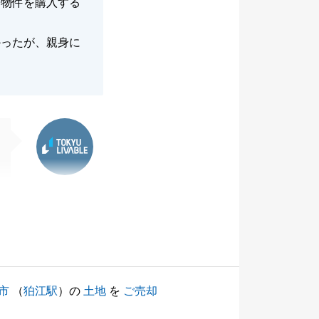
く物件を購入する
かったが、親身に
東急リバブル
市
（
狛江駅
）の
土地
を
ご売却