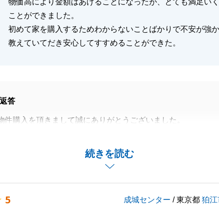
物価高により金額はあげることになったが、とても満足い
閉じる
ことができました。
初めて家を購入するためわからないことばかりで不安が強
教えていてだき安心してすすめることができた。
返答
物件購入を頂きまして誠にありがとうございました。
て頂いた物件をご購入頂けずに、ご負担をおかけしました
続きを読む
件は総合的にとても良い物件で、無事にご購入を頂けた事が
す。
事に残すことができたので、利便性高くご使用頂けた事も良
5
成城センター
/ 東京都
狛江
す。
様が快適に今後の生活をして頂けるとさらに嬉しく思いま