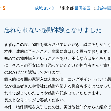
5
成城センター
/ 東京都
世田谷区
（
成城学
忘れられない感動体験となりました
まずはこの度、物件を購入させていただき、誠にありがと
本件、成約に至ったこと、非常に喜ばしく思っております
初めての物件購入ということもあり、不安な点は多々あり
に、それらの不安に寄り添っていただけた担当者さんと貴
のおかげだと認識しております。
個人的に今回の家購入は人生のターニングポイントという
なか担当者さんや貴社に感謝を伝える機会も多くはなかっ
れまで感じていたことや感謝を記させていただきます。
長文となりますがご容赦ください。
本件、物件情報を入手したのは、実は他社仲介からの紹介