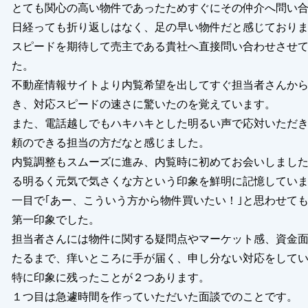
とても関心の高い物件であったためすぐにその仲介へ問い
日経っても折り返しはなく、足の早い物件だと感じており
スピードを期待して売主である貴社へ直接問い合わせさせ
た。
不動産情報サイトより内覧希望を出してすぐ担当者さんか
き、対応スピードの速さに驚いたのを覚えています。
また、電話越しでもハキハキとした明るい声で応対いただ
頼のできる担当の方だなと感じました。
内覧調整もスムーズに進み、内覧時に初めてお会いしまし
る明るく元気で気さくな方という印象を鮮明に記憶してい
一目で｢あー、こういう方から物件買いたい！｣と思わせて
第一印象でした。
担当者さんには物件に関する疑問点やマーケット感、資金
たるまで、痒いところに手が届く、申し分ない対応をして
特に印象に残ったことが２つあります。
１つ目は急遽時間を作っていただいた面談でのことです。