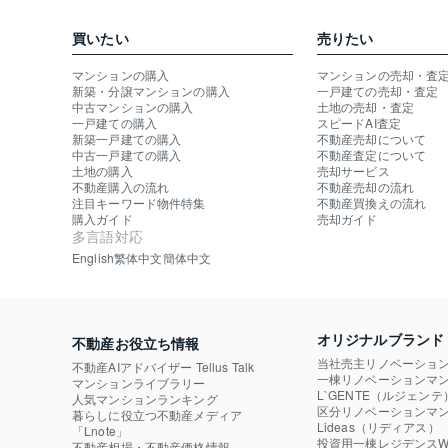
買いたい
売りたい
マンションの購入
マンションの売却・査
新築・分譲マンションの購入
一戸建ての売却・査定
中古マンションの購入
土地の売却・査定
一戸建ての購入
スピードAI査定
新築一戸建ての購入
不動産売却について
中古一戸建ての購入
不動産査定について
土地の購入
売却サービス
不動産購入の流れ
不動産売却の流れ
注目キーワード物件特集
不動産買換えの流れ
購入ガイド
売却ガイド
多言語対応
English
繁体中文
簡体中文
オリジナルブランド
不動産お役立ち情報
当社売主リノベーショ
不動産AIアドバイザー Tellus Talk
一棟リノベーションマン
マンションライブラリー
L`GENTE（ルジェンテ
人気マンションランキング
区分リノベーションマン
暮らしに役立つ不動産メディア

Lideas（リディアス）
「Lnote」
投資用一棟レジデンスWE
不動産相場・不動産価格情報