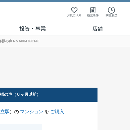
お気に入り
検索条件
閲覧履歴
投資・事業
店舗
 No.A004360140
客様の声（６ヶ月以前）
国立駅
）の
マンション
を
ご購入