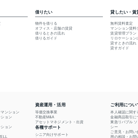
借りたい
貸したい・賃
定
物件を借りる
無料賃料査定
オフィス・店舗の賃貸
マンション賃料
借りるときの流れ
賃貸管理プラン
借りるガイド
リロケーション
貸すときの流れ
貸すガイド
資産運用・活用
ご利用につい
ンマンション
等価交換事業
本人確認に関す
ション

不動産M&A
金融商品取引に
）
アセットマネジメント・出資
東急リバブル 
ション

各種サポート
シー
ご意見・お問い
シニア向けサポート
LL

用の相談・お問