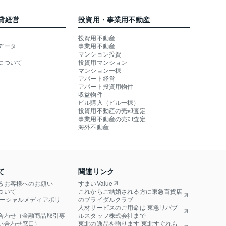
貸経営
投資用・事業用不動産
投資用不動産
データ
事業用不動産
マンション投資
について
投資用マンション
マンション一棟
アパート経営
アパート投資用物件
収益物件
ビル購入（ビル一棟）
投資用不動産の売却査定
事業用不動産の売却査定
海外不動産
て
関連リンク
るお客様へのお願い
すまいValue
ついて
これからご結婚される方に東急百貨店
ソーシャルメディアポリ
のブライダルクラブ
人材サービスのご用命は 東急リバブ
合わせ（金融商品取引専
ルスタッフ株式会社まで
い合わせ窓口）
東北の逸品を贈ります 東北すぐれも