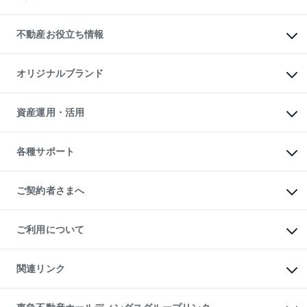
売却ガイド
賃貸管理プラン
English
繁体中文
簡体中文
リロケーションについて
投資用不動産
貸すときの流れ
事業用不動産
不動産お役立ち情報
貸すガイド
マンション投資
投資用マンション
不動産AIアドバイザー Tellus Talk
マンション一棟
マンションライブラリー
オリジナルブランド
アパート経営
人気マンションランキング
アパート投資用物件
暮らしに役立つ不動産メディア

収益物件
当社売主リノベーションマンション
「Lnote」
ビル購入（ビル一棟）
一棟リノベーションマンション

資産運用・活用
不動産相場・不動産価格情報
投資用不動産の売却査定
L`GENTE（ルジェンテ）
不動産売却FAQ
事業用不動産の売却査定
区分リノベーションマンション

不動産コラム・ニュース
等価交換事業
海外不動産
Lideas（リディアス）
不動産用語集
不動産M&A
各種サポート
投資用一棟レジデンスWELL

不動産なんでもネット相談室
アセットマネジメント・出資
SQUARE（ウェルスクエア）
住まいの税金
不動産小口投資

シニア向けサポート
物件一括検索（購入＆賃貸）
LEGACIA（レガシア）
相続サポート
ご契約者さまへ
リフォームサポート
ご契約者さまサポートメニュー
ご紹介・再契約特典
ご利用について
入居者様専用-各種ご案内（賃貸）
東急こすもす会「こすもすWeb」
本人確認に関するお客様へのお願い
金融商品取引について
関連リンク
東急リバブル ソーシャルメディアポリシー
ご意見・お問い合わせ（金融商品取引専用の相談・お問い合わせ窓口）
すまいValue
保険募集におけるプライバシー・ポリシー
これからご結婚される方に東急百貨店のブライダルクラブ