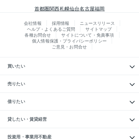
首都圏
関西
札幌
仙台
名古屋
福岡
会社情報
採用情報
ニュースリリース
ヘルプ・よくあるご質問
サイトマップ
各種お問合せ
サイトについて・免責事項
個人情報保護・プライバシーポリシー
ご意見・お問合せ
買いたい
マンションの購入
新築・分譲マンションの購入
売りたい
中古マンションの購入
一戸建ての購入
マンションの売却・査定
新築一戸建ての購入
一戸建ての売却・査定
借りたい
中古一戸建ての購入
土地の売却・査定
土地の購入
スピードAI査定
不動産購入の流れ
物件を借りる
不動産売却について
注目キーワード物件特集
オフィス・店舗の賃貸
貸したい・賃貸経営
不動産査定について
購入ガイド
借りるときの流れ
売却サービス
借りるガイド
不動産売却の流れ
無料賃料査定
多言語対応
不動産買換えの流れ
マンション賃料データ
投資用・事業用不動産