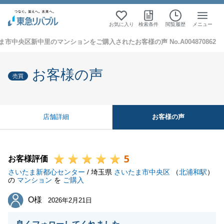
お気に入り
検索条件
閲覧履歴
メニュー
ま市中央区新中里のマンションをご購入されたお客様の声 No.A004870862
お客様の声
売買
お客様の声
店舗詳細
5
お客様評価
さいたま新都心センター
/ 埼玉県
さいたま市中央区
（
北浦和駅
）
の
マンション
を
ご購入
O様
O様
2026年2月21日