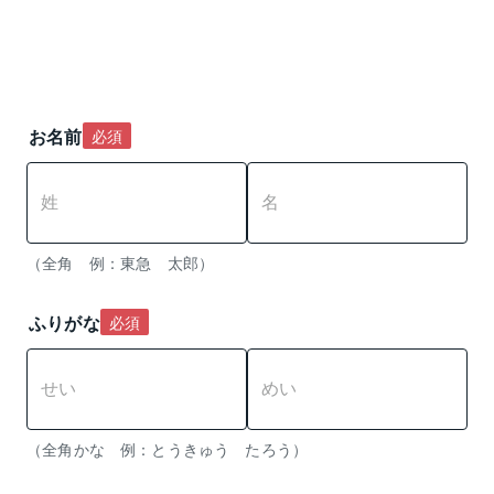
お名前
必須
（全角　例：東急　太郎）
ふりがな
必須
（全角かな　例：とうきゅう　たろう） 