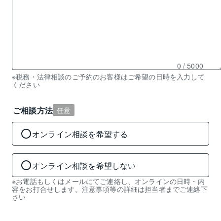
0
/ 5000
残
※税務・法律相談のご予約のお客様はご希望の日時を入力して
ください
り
0
文
ご相談方法
任意
字
入
オンライン相談を希望する
力
可
能
オンライン相談を希望しない
※お電話もしくはメールにてご連絡し、オンラインの日時・内
容をお打合せします。注意事項等の詳細は担当者までご連絡下
さい