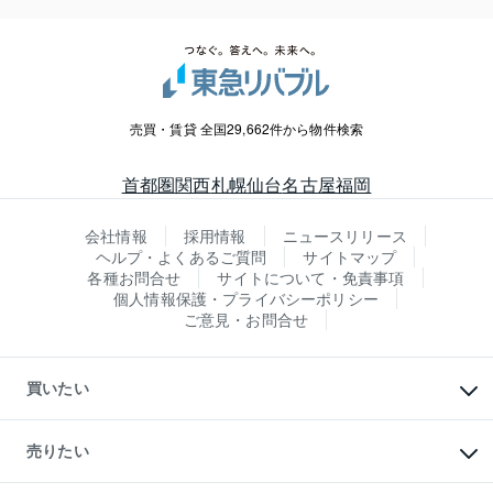
売買・賃貸 全国29,662件から物件検索
首都圏
関西
札幌
仙台
名古屋
福岡
会社情報
採用情報
ニュースリリース
ヘルプ・よくあるご質問
サイトマップ
各種お問合せ
サイトについて・免責事項
個人情報保護・プライバシーポリシー
ご意見・お問合せ
買いたい
マンションの購入
新築・分譲マンションの購入
売りたい
中古マンションの購入
一戸建ての購入
マンションの売却・査定