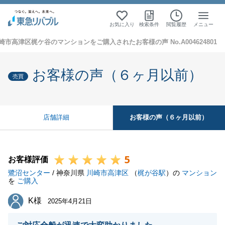
お気に入り
検索条件
閲覧履歴
メニュー
崎市高津区梶ケ谷のマンションをご購入されたお客様の声 No.A004624801
お客様の声（６ヶ月以前）
売買
お客様の声（６ヶ月以前）
店舗詳細
5
お客様評価
鷺沼センター
/ 神奈川県
川崎市高津区
（
梶が谷駅
）の
マンション
を
ご購入
K様
K様
2025年4月21日