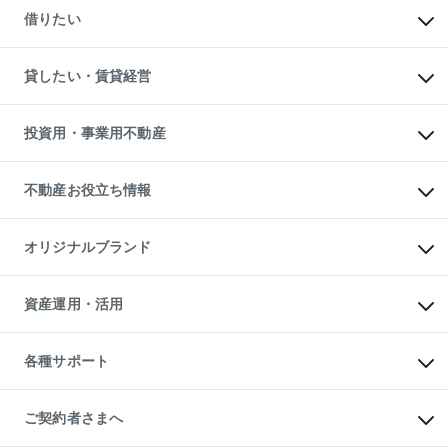
新築一戸建ての購入
一戸建ての売却・査定
借りたい
中古一戸建ての購入
土地の売却・査定
土地の購入
スピードAI査定
不動産購入の流れ
物件を借りる
不動産売却について
注目キーワード物件特集
オフィス・店舗の賃貸
貸したい・賃貸経営
不動産査定について
購入ガイド
借りるときの流れ
売却サービス
借りるガイド
不動産売却の流れ
無料賃料査定
多言語対応
不動産買換えの流れ
マンション賃料データ
投資用・事業用不動産
売却ガイド
賃貸管理プラン
English
繁体中文
簡体中文
リロケーションについて
投資用不動産
貸すときの流れ
事業用不動産
不動産お役立ち情報
貸すガイド
マンション投資
投資用マンション
不動産AIアドバイザー Tellus Talk
マンション一棟
マンションライブラリー
オリジナルブランド
アパート経営
人気マンションランキング
アパート投資用物件
暮らしに役立つ不動産メディア

収益物件
当社売主リノベーションマンション
「Lnote」
ビル購入（ビル一棟）
一棟リノベーションマンション

資産運用・活用
不動産相場・不動産価格情報
投資用不動産の売却査定
L`GENTE（ルジェンテ）
不動産売却FAQ
事業用不動産の売却査定
区分リノベーションマンション

不動産コラム・ニュース
等価交換事業
海外不動産
Lideas（リディアス）
不動産用語集
不動産M&A
各種サポート
投資用一棟レジデンスWELL

不動産なんでもネット相談室
アセットマネジメント・出資
SQUARE（ウェルスクエア）
住まいの税金
不動産小口投資

シニア向けサポート
物件一括検索（購入＆賃貸）
LEGACIA（レガシア）
相続サポート
ご契約者さまへ
リフォームサポート