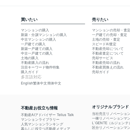
買いたい
売りたい
マンションの購入
マンションの売却・査
新築・分譲マンションの購入
一戸建ての売却・査定
中古マンションの購入
土地の売却・査定
一戸建ての購入
スピードAI査定
新築一戸建ての購入
不動産売却について
中古一戸建ての購入
不動産査定について
土地の購入
売却サービス
不動産購入の流れ
不動産売却の流れ
注目キーワード物件特集
不動産買換えの流れ
購入ガイド
売却ガイド
多言語対応
English
繁体中文
簡体中文
オリジナルブランド
不動産お役立ち情報
当社売主リノベーショ
不動産AIアドバイザー Tellus Talk
一棟リノベーションマン
マンションライブラリー
L`GENTE（ルジェンテ
人気マンションランキング
区分リノベーションマン
暮らしに役立つ不動産メディア
