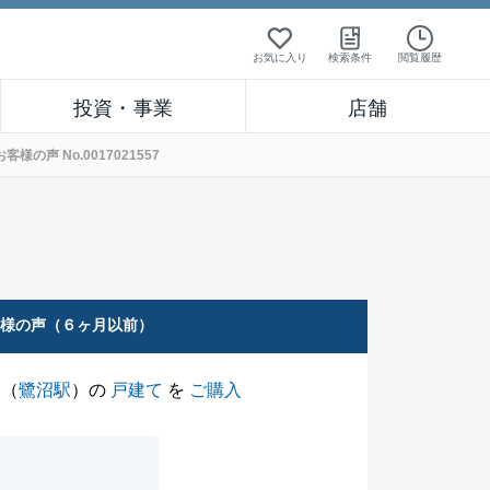
お気に入り
検索条件
閲覧履歴
投資・事業
店舗
声 No.0017021557
客様の声（６ヶ月以前）
（
鷺沼駅
）の
戸建て
を
ご購入