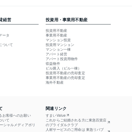
貸経営
投資用・事業用不動産
投資用不動産
データ
事業用不動産
マンション投資
について
投資用マンション
マンション一棟
アパート経営
アパート投資用物件
収益物件
ビル購入（ビル一棟）
投資用不動産の売却査定
事業用不動産の売却査定
海外不動産
て
関連リンク
るお客様へのお願い
すまいValue
ついて
これからご結婚される方に東急百貨店
ソーシャルメディアポリ
のブライダルクラブ
人材サービスのご用命は 東急リバブ