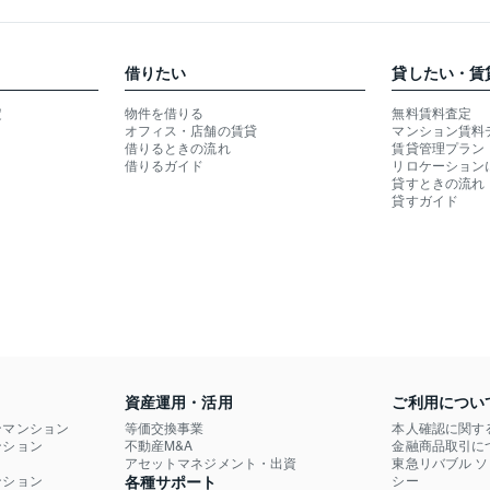
借りたい
貸したい・賃
定
物件を借りる
無料賃料査定
オフィス・店舗の賃貸
マンション賃料
借りるときの流れ
賃貸管理プラン
借りるガイド
リロケーション
貸すときの流れ
貸すガイド
資産運用・活用
ご利用につい
ンマンション
等価交換事業
本人確認に関す
ション

不動産M&A
金融商品取引に
）
アセットマネジメント・出資
東急リバブル 
ション

各種サポート
シー