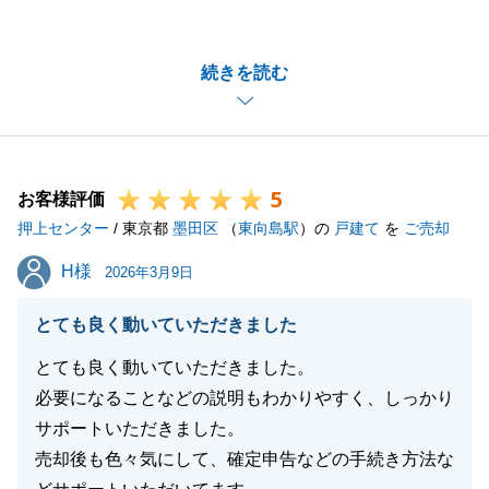
ございました。
S様とは、今回の不動産のご売却のことはもちろんで
続きを読む
すが、いろいろとプライベートなお話しもさせていた
だき、私自身も大変親しみを感じながらお取引きを進
められたと記憶しております。
いただいたコメントにもありますように、引き続き
5
「親身に笑顔を絶やさない姿勢」を崩さず、日々のお
お客様評価
押上センター
客様対応に励んでまいります。
/ 東京都
墨田区
（
東向島駅
）の
戸建て
を
ご売却
また、不動産に関するお困り事や、ご相談等ございま
H様
H様
2026年3月9日
したら、お気軽にご連絡くださいませ。
最後に、S様のご健勝とお勤め先のご発展を心より祈
とても良く動いていただきました
念しております。
とても良く動いていただきました。
この度は、誠にありがとうございました。
必要になることなどの説明もわかりやすく、しっかり
サポートいただきました。
売却後も色々気にして、確定申告などの手続き方法な
閉じる