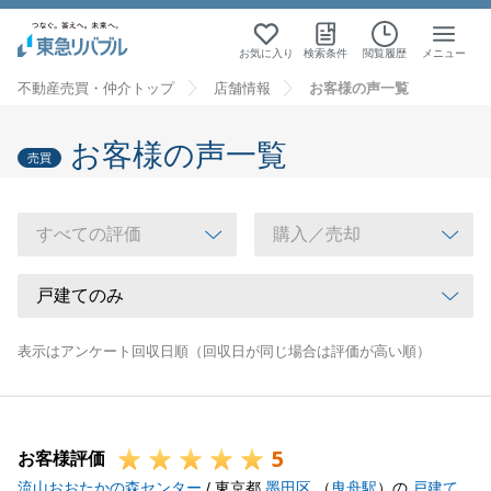
お気に入り
検索条件
閲覧履歴
メニュー
不動産売買・仲介トップ
店舗情報
お客様の声一覧
お客様の声一覧
売買
表示はアンケート回収日順（回収日が同じ場合は評価が高い順）
5
お客様評価
流山おおたかの森センター
/ 東京都
墨田区
（
曳舟駅
）の
戸建て