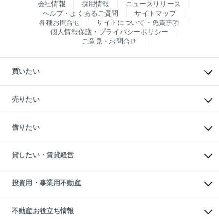
会社情報
採用情報
ニュースリリース
ヘルプ・よくあるご質問
サイトマップ
各種お問合せ
サイトについて・免責事項
個人情報保護・プライバシーポリシー
ご意見・お問合せ
買いたい
マンションの購入
新築・分譲マンションの購入
売りたい
中古マンションの購入
一戸建ての購入
マンションの売却・査定
新築一戸建ての購入
一戸建ての売却・査定
借りたい
中古一戸建ての購入
土地の売却・査定
土地の購入
スピードAI査定
不動産購入の流れ
物件を借りる
不動産売却について
注目キーワード物件特集
オフィス・店舗の賃貸
貸したい・賃貸経営
不動産査定について
購入ガイド
借りるときの流れ
売却サービス
借りるガイド
不動産売却の流れ
無料賃料査定
多言語対応
不動産買換えの流れ
マンション賃料データ
投資用・事業用不動産
売却ガイド
賃貸管理プラン
English
繁体中文
簡体中文
リロケーションについて
投資用不動産
貸すときの流れ
事業用不動産
不動産お役立ち情報
貸すガイド
マンション投資