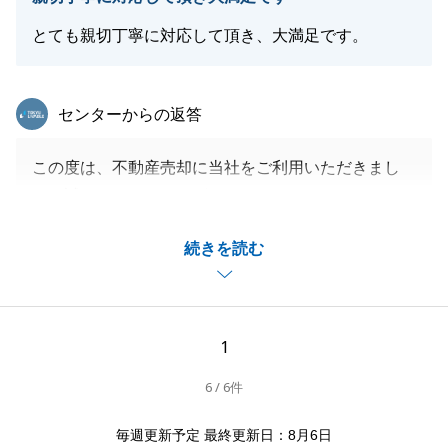
にお困りの方がいらっしゃいましたら、いつでもお気
とても親切丁寧に対応して頂き、大満足です。
軽にご相談いただければ幸いです。
最後になりますが、H様の今後の益々のご多幸を心よ
りお祈り申し上げます。
東急リバブル
センターからの返答
この度は、不動産売却に当社をご利用いただきまし
閉じる
て、誠にありがとうございました。
ご相続された大切な不動産をお急ぎでのご売却をご希
続きを読む
望でしたので、スピード感をもってご紹介をさせてい
ただきました。
無事N様のご満足のいく売買となり、大変嬉しく存じ
ます。
1
また、アンケートで「大満足です」とのコメントをい
6 / 6件
ただきましたこと、大変光栄です。
今後とも不動産についてご相談がございましたら、お
毎週更新予定 最終更新日：8月6日
気軽に東急リバブルまでご相談くださいませ。