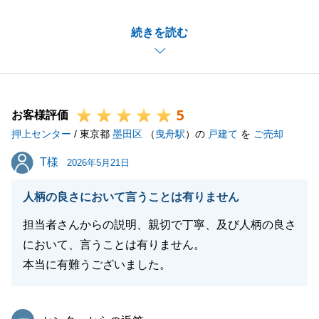
無事にお取引が終わりましたこと、嬉しく思います。
続きを読む
ご売却に至るまでには色々とお悩みになる事も多かっ
たかと思いますが、I様のご協力を頂けましたおかげ
でスムーズに進めて行けたと思っております。
今後もまたいつでもご連絡をいただければと思いま
5
す。
お客様評価
押上センター
お力になれるよう努めます。
/ 東京都
墨田区
（
曳舟駅
）の
戸建て
を
ご売却
今後ともよろしくお願いいたします。
T様
T様
2026年5月21日
人柄の良さにおいて言うことは有りません
閉じる
担当者さんからの説明、親切で丁寧、及び人柄の良さ
において、言うことは有りません。
本当に有難うございました。
東急リバブル