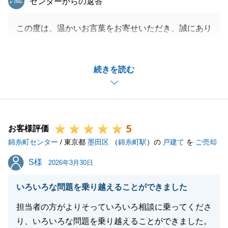
センターからの返答
この度は、温かいお言葉をお寄せいただき、誠にあり
がとうございます。
担当者の説明や対応にご満足いただけたとのこと、大
続きを読む
変嬉しく拝読いたしました。
「言うことは有りません」という最大のお褒めの言葉
は、担当者はもちろん、私共スタッフ一同にとって何
よりの励みとなります。
5
これからも、お客様に寄り添った親切で丁寧な対応を
お客様評価
錦糸町センター
心がけ、より一層ご満足いただけるサービスを提供で
/ 東京都
墨田区
（
錦糸町駅
）の
戸建て
を
ご売却
きるよう精進してまいります。
S様
S様
2026年3月30日
またのご縁がございますことを、心よりお待ち申し上
げております。
いろいろな問題を乗り越えることができました
担当者の方がよりそっていろいろ相談に乗ってくださ
り、いろいろな問題を乗り越えることができました。