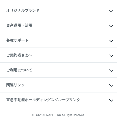
投資用マンション
不動産AIアドバイザー Tellus Talk
マンション一棟
マンションライブラリー
オリジナルブランド
アパート経営
人気マンションランキング
アパート投資用物件
暮らしに役立つ不動産メディア

収益物件
当社売主リノベーションマンション
「Lnote」
ビル購入（ビル一棟）
一棟リノベーションマンション

資産運用・活用
不動産相場・不動産価格情報
投資用不動産の売却査定
L`GENTE（ルジェンテ）
不動産売却FAQ
事業用不動産の売却査定
区分リノベーションマンション

不動産コラム・ニュース
等価交換事業
海外不動産
Lideas（リディアス）
不動産用語集
不動産M&A
各種サポート
投資用一棟レジデンスWELL

不動産なんでもネット相談室
アセットマネジメント・出資
SQUARE（ウェルスクエア）
住まいの税金
不動産小口投資

シニア向けサポート
物件一括検索（購入＆賃貸）
LEGACIA（レガシア）
相続サポート
ご契約者さまへ
リフォームサポート
ご契約者さまサポートメニュー
ご紹介・再契約特典
ご利用について
入居者様専用-各種ご案内（賃貸）
東急こすもす会「こすもすWeb」
本人確認に関するお客様へのお願い
金融商品取引について
関連リンク
東急リバブル ソーシャルメディアポリシー
ご意見・お問い合わせ（金融商品取引専用の相談・お問い合わせ窓口）
すまいValue
保険募集におけるプライバシー・ポリシー
これからご結婚される方に東急百貨店のブライダルクラブ
東急不動産ホールディングスグループリンク
ダイレクトメール（郵送物）・Eメールなどの送付停止について
人材サービスのご用命は 東急リバブルスタッフ株式会社まで
宅地建物取引業者の皆様へ
東北の逸品を贈ります 東北すぐれものセレクション
東急不動産
民泊の開業・運営のご相談は「ReINN株式会社」まで
東急コミュニティー
© TOKYU LIVABLE,INC.All Right Reserved.