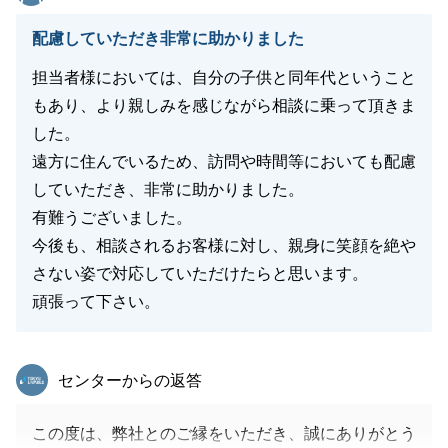
ーとして、今後とも末永いお付き合いのほど、よろし
くお願い申し上げます。
配慮していただき非常に助かりました
担当者様においては、自分の子供と同年代ということ
もあり、より親しみを感じながら相談に乗って頂きま
閉じる
した。
遠方に住んでいるため、訪問や時間等においても配慮
していただき、非常に助かりました。
有難うございました。
今後も、相談されるお客様に対し、親身に笑顔を絶や
さない姿で対応していただけたらと思います。
頑張って下さい。
東急リバブル
センターからの返答
この度は、弊社とのご縁をいただき、誠にありがとう