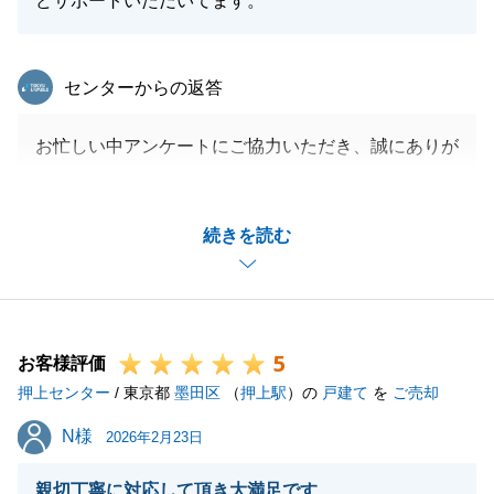
どサポートいただいてます。
東急リバブル
センターからの返答
お忙しい中アンケートにご協力いただき、誠にありが
とうございました。
「必要になることなどの説明もわかりやすく、しっか
続きを読む
りサポートいただきました。」といった、身に余る光
栄なお言葉をいただき、大変感激しております。
H様の大切なご資産をご売却するという重要なミッシ
ョンにおいて、微力ながらお役に立てましたこと、私
5
にとっても大きな自信となりました。
お客様評価
押上センター
これまでのH様のご協力と、私を信頼して任せてくだ
/ 東京都
墨田区
（
押上駅
）の
戸建て
を
ご売却
さったことに、改めて深く感謝申し上げます。
N様
N様
2026年2月23日
お引渡しは完了いたしましたが、今後も不動産に関す
ることや、税務上の確認事項、あるいは周囲で不動産
親切丁寧に対応して頂き大満足です