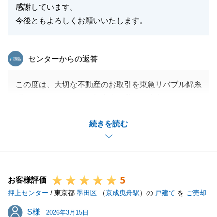
閉じる
感謝しています。
今後ともよろしくお願いいたします。
東急リバブル
センターからの返答
この度は、大切な不動産のお取引を東急リバブル錦糸
町センターへ、そして担当者に私をご指名いただきま
して、誠にありがとうございました。
続きを読む
お打ち合わせを重ねる中で、一つひとつの課題に対し
てお客様と二人三脚で向き合えたことが、最善の結果
に繋がったのだと感じております。
不動産売買には不安や困難がつきものですが、お客様
5
の不安を安心に変え、「任せてよかった」と言ってい
お客様評価
押上センター
ただけることが、私共にとって何よりの励みです。
/ 東京都
墨田区
（
京成曳舟駅
）の
戸建て
を
ご売却
お取引は完了いたしましたが、不動産の良きパートナ
S様
S様
2026年3月15日