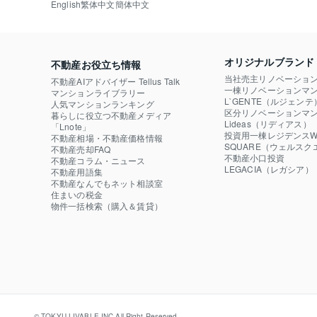
English
繁体中文
簡体中文
オリジナルブランド
不動産お役立ち情報
当社売主リノベーショ
不動産AIアドバイザー Tellus Talk
一棟リノベーションマン
マンションライブラリー
L`GENTE（ルジェンテ
人気マンションランキング
区分リノベーションマン
暮らしに役立つ不動産メディア

Lideas（リディアス）
「Lnote」
投資用一棟レジデンスWE
不動産相場・不動産価格情報
SQUARE（ウェルスク
不動産売却FAQ
不動産小口投資

不動産コラム・ニュース
LEGACIA（レガシア）
不動産用語集
不動産なんでもネット相談室
住まいの税金
物件一括検索（購入＆賃貸）
© TOKYU LIVABLE,INC.All Right Reserved.