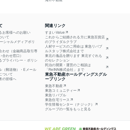
て
関連リンク
るお客様へのお願い
すまいValue
ついて
これからご結婚される方に東急百貨店
ソーシャルメディアポリ
のブライダルクラブ
人材サービスのご用命は 東急リバブ
合わせ（金融商品取引専
ルスタッフ株式会社まで
い合わせ窓口）
東北の逸品を贈ります 東北すぐれも
るプライバシー・ポリシ
のセレクション
民泊の開業・運営のご相談は
ル（郵送物）・Eメール
「ReINN株式会社」まで
東急不動産ホールディングスグル
について
ープリンク
者の皆様へ
東急不動産
東急コミュニティー
東急リバブル
東急住宅リース
学生情報センター（ナジック）
グループの一覧をもっと見る