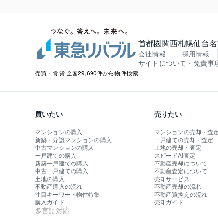
首都圏
関西
札幌
仙台
名
会社情報
採用情報
サイトについて・免責事
売買・賃貸 全国29,690件から物件検索
買いたい
売りたい
マンションの購入
マンションの売却・査
新築・分譲マンションの購入
一戸建ての売却・査定
中古マンションの購入
土地の売却・査定
一戸建ての購入
スピードAI査定
新築一戸建ての購入
不動産売却について
中古一戸建ての購入
不動産査定について
土地の購入
売却サービス
不動産購入の流れ
不動産売却の流れ
注目キーワード物件特集
不動産買換えの流れ
購入ガイド
売却ガイド
多言語対応