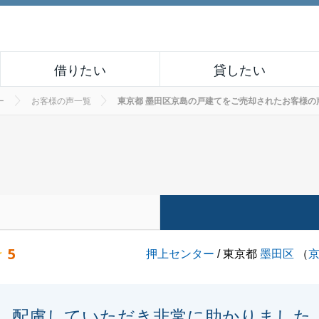
借りたい
貸したい
ー
お客様の声一覧
東京都 墨田区京島の戸建てをご売却されたお客様の声 No
5
押上センター
/ 東京都
墨田区
（
配慮していただき非常に助かりました