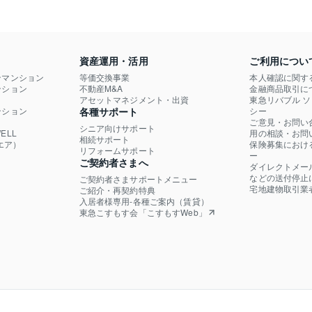
資産運用・活用
ご利用につい
ンマンション
等価交換事業
本人確認に関す
ション

不動産M&A
金融商品取引に
）
アセットマネジメント・出資
東急リバブル 
ション

各種サポート
シー
ご意見・お問い
シニア向けサポート
LL

用の相談・お問
相続サポート
エア）
保険募集におけ
リフォームサポート
ー
ご契約者さまへ
ダイレクトメー
などの送付停止
ご契約者さまサポートメニュー
宅地建物取引業
ご紹介・再契約特典
入居者様専用-各種ご案内（賃貸）
東急こすもす会「こすもすWeb」