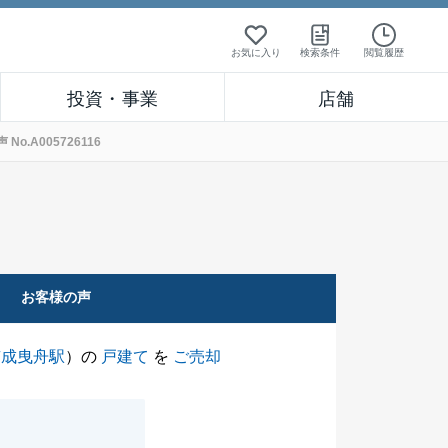
お気に入り
検索条件
閲覧履歴
投資・事業
店舗
.A005726116
お客様の声
京成曳舟駅
）の
戸建て
を
ご売却