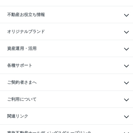
売却ガイド
賃貸管理プラン
English
繁体中文
簡体中文
リロケーションについて
投資用不動産
貸すときの流れ
事業用不動産
不動産お役立ち情報
貸すガイド
マンション投資
投資用マンション
不動産AIアドバイザー Tellus Talk
マンション一棟
マンションライブラリー
オリジナルブランド
アパート経営
人気マンションランキング
アパート投資用物件
暮らしに役立つ不動産メディア

収益物件
当社売主リノベーションマンション
「Lnote」
ビル購入（ビル一棟）
一棟リノベーションマンション

資産運用・活用
不動産相場・不動産価格情報
投資用不動産の売却査定
L`GENTE（ルジェンテ）
不動産売却FAQ
事業用不動産の売却査定
区分リノベーションマンション

不動産コラム・ニュース
等価交換事業
海外不動産
Lideas（リディアス）
不動産用語集
不動産M&A
各種サポート
投資用一棟レジデンスWELL

不動産なんでもネット相談室
アセットマネジメント・出資
SQUARE（ウェルスクエア）
住まいの税金
不動産小口投資

シニア向けサポート
物件一括検索（購入＆賃貸）
LEGACIA（レガシア）
相続サポート
ご契約者さまへ
リフォームサポート
ご契約者さまサポートメニュー
ご紹介・再契約特典
ご利用について
入居者様専用-各種ご案内（賃貸）
東急こすもす会「こすもすWeb」
本人確認に関するお客様へのお願い
金融商品取引について
関連リンク
東急リバブル ソーシャルメディアポリシー
ご意見・お問い合わせ（金融商品取引専用の相談・お問い合わせ窓口）
すまいValue
保険募集におけるプライバシー・ポリシー
これからご結婚される方に東急百貨店のブライダルクラブ