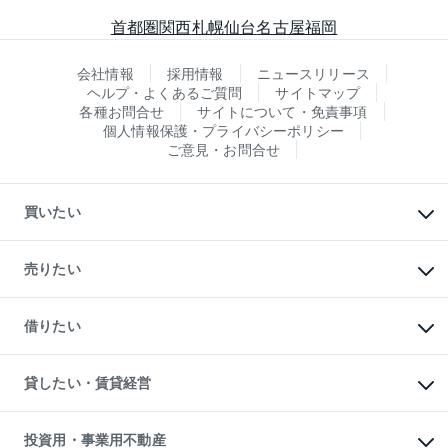
首都圏
関西
札幌
仙台
名古屋
福岡
会社情報
採用情報
ニュースリリース
ヘルプ・よくあるご質問
サイトマップ
各種お問合せ
サイトについて・免責事項
個人情報保護・プライバシーポリシー
ご意見・お問合せ
買いたい
マンションの購入
新築・分譲マンションの購入
売りたい
中古マンションの購入
一戸建ての購入
マンションの売却・査定
新築一戸建ての購入
一戸建ての売却・査定
借りたい
中古一戸建ての購入
土地の売却・査定
土地の購入
スピードAI査定
不動産購入の流れ
物件を借りる
不動産売却について
注目キーワード物件特集
オフィス・店舗の賃貸
貸したい・賃貸経営
不動産査定について
購入ガイド
借りるときの流れ
売却サービス
借りるガイド
不動産売却の流れ
無料賃料査定
多言語対応
不動産買換えの流れ
マンション賃料データ
投資用・事業用不動産