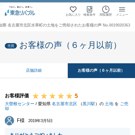
お気に入り
検索条件
閲覧履歴
メニュー
知県 名古屋市北区水草町の土地をご売却されたお客様の声 No.0019020363
お客様の声（６ヶ月以前）
売買
お客様の声（６ヶ月以前）
店舗詳細
5
お客様評価
大曽根センター
/ 愛知県
名古屋市北区
（
黒川駅
）の
土地
を
ご売
却
F様
F様
2019年3月5日