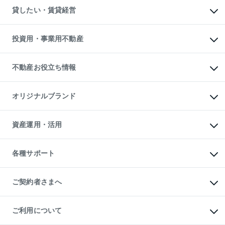
不動産売却について
注目キーワード物件特集
オフィス・店舗の賃貸
貸したい・賃貸経営
不動産査定について
購入ガイド
借りるときの流れ
売却サービス
借りるガイド
不動産売却の流れ
無料賃料査定
多言語対応
不動産買換えの流れ
マンション賃料データ
投資用・事業用不動産
売却ガイド
賃貸管理プラン
English
繁体中文
簡体中文
リロケーションについて
投資用不動産
貸すときの流れ
事業用不動産
不動産お役立ち情報
貸すガイド
マンション投資
投資用マンション
不動産AIアドバイザー Tellus Talk
マンション一棟
マンションライブラリー
オリジナルブランド
アパート経営
人気マンションランキング
アパート投資用物件
暮らしに役立つ不動産メディア

収益物件
当社売主リノベーションマンション
「Lnote」
ビル購入（ビル一棟）
一棟リノベーションマンション

資産運用・活用
不動産相場・不動産価格情報
投資用不動産の売却査定
L`GENTE（ルジェンテ）
不動産売却FAQ
事業用不動産の売却査定
区分リノベーションマンション

不動産コラム・ニュース
等価交換事業
海外不動産
Lideas（リディアス）
不動産用語集
不動産M&A
各種サポート
投資用一棟レジデンスWELL

不動産なんでもネット相談室
アセットマネジメント・出資
SQUARE（ウェルスクエア）
住まいの税金
不動産小口投資

シニア向けサポート
物件一括検索（購入＆賃貸）
LEGACIA（レガシア）
相続サポート
ご契約者さまへ
リフォームサポート
ご契約者さまサポートメニュー
ご紹介・再契約特典
ご利用について
入居者様専用-各種ご案内（賃貸）
東急こすもす会「こすもすWeb」