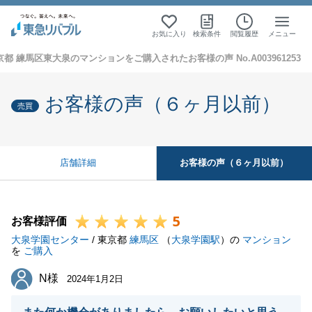
お気に入り
検索条件
閲覧履歴
メニュー
京都 練馬区東大泉のマンションをご購入されたお客様の声 No.A003961253
お客様の声（６ヶ月以前）
売買
お客様の声（６ヶ月以前）
店舗詳細
5
お客様評価
大泉学園センター
/ 東京都
練馬区
（
大泉学園駅
）の
マンション
を
ご購入
N様
N様
2024年1月2日