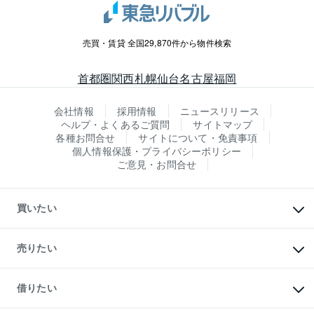
売買・賃貸 全国29,870件から物件検索
首都圏
関西
札幌
仙台
名古屋
福岡
会社情報
採用情報
ニュースリリース
ヘルプ・よくあるご質問
サイトマップ
各種お問合せ
サイトについて・免責事項
個人情報保護・プライバシーポリシー
ご意見・お問合せ
買いたい
マンションの購入
新築・分譲マンションの購入
売りたい
中古マンションの購入
一戸建ての購入
マンションの売却・査定
新築一戸建ての購入
一戸建ての売却・査定
借りたい
中古一戸建ての購入
土地の売却・査定
土地の購入
スピードAI査定
不動産購入の流れ
物件を借りる