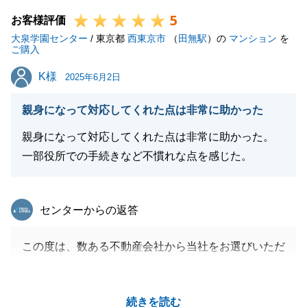
本当にありがとうございました。
5
今後もお手伝いさせて頂きたいので、困りの事がござ
お客様評価
大泉学園センター
いましたら、お気軽にお声掛け下さい。
/ 東京都
西東京市
（
田無駅
）の
マンション
を
ご購入
今後とも、東急リバブルをご愛願の程、よろしくお願
K様
K様
いいたします。
2025年6月2日
親身になって対応してくれた点は非常に助かった
親身になって対応してくれた点は非常に助かった。
閉じる
一部役所での手続きなど不慣れな点を感じた。
東急リバブル
センターからの返答
この度は、数ある不動産会社から当社をお選びいただ
き、誠にありがとうございました。
K様のご購入のお手伝いに携わることができ嬉しく思
続きを読む
います。