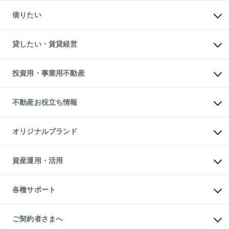
マンションの売却・査定
新築一戸建ての購入
一戸建ての売却・査定
借りたい
中古一戸建ての購入
土地の売却・査定
土地の購入
スピードAI査定
不動産購入の流れ
物件を借りる
不動産売却について
注目キーワード物件特集
オフィス・店舗の賃貸
貸したい・賃貸経営
不動産査定について
購入ガイド
借りるときの流れ
売却サービス
借りるガイド
不動産売却の流れ
無料賃料査定
多言語対応
不動産買換えの流れ
マンション賃料データ
投資用・事業用不動産
売却ガイド
賃貸管理プラン
English
繁体中文
簡体中文
リロケーションについて
投資用不動産
貸すときの流れ
事業用不動産
不動産お役立ち情報
貸すガイド
マンション投資
投資用マンション
不動産AIアドバイザー Tellus Talk
マンション一棟
マンションライブラリー
オリジナルブランド
アパート経営
人気マンションランキング
アパート投資用物件
暮らしに役立つ不動産メディア

収益物件
当社売主リノベーションマンション
「Lnote」
ビル購入（ビル一棟）
一棟リノベーションマンション

資産運用・活用
不動産相場・不動産価格情報
投資用不動産の売却査定
L`GENTE（ルジェンテ）
不動産売却FAQ
事業用不動産の売却査定
区分リノベーションマンション

不動産コラム・ニュース
等価交換事業
海外不動産
Lideas（リディアス）
不動産用語集
不動産M&A
各種サポート
投資用一棟レジデンスWELL

不動産なんでもネット相談室
アセットマネジメント・出資
SQUARE（ウェルスクエア）
住まいの税金
不動産小口投資

シニア向けサポート
物件一括検索（購入＆賃貸）
LEGACIA（レガシア）
相続サポート
ご契約者さまへ
リフォームサポート