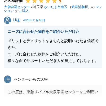
5
引き続き、どうぞよろしくお願い申し上げます。
お客様評価
大泉学園センター
/ 埼玉県
さいたま市南区
（
武蔵浦和駅
）の
マン
ション
を
ご購入
U様
U様
2025年11月10日
閉じる
ニーズに合わせた物件をご紹介いただけた
メリットとデメリットをきちんと説明いただき信頼で
きた。
ニーズに合わせた物件をご紹介いただけた。
様々な面でサポートいただき大変満足しております。
東急リバブル
センターからの返答
この度は、東急リバブル大泉学園センターをご利用い
ただき誠にありがとうございました。
ご多忙の中様々なご対応をいただきありがとうござい