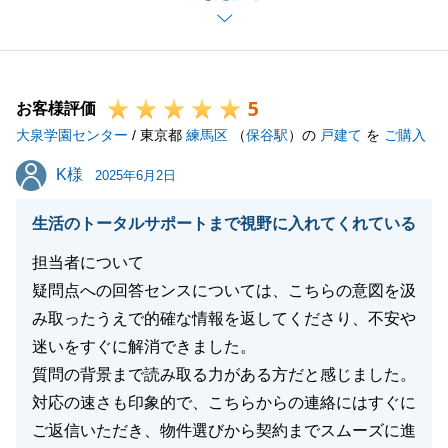
今後も不動産に関するお困りごとやご相談等ございま
したらお気軽にお申し付け下さいませ。
どうぞよろしくお願い申し上げます。
5
お客様評価
大泉学園センター
/ 東京都
練馬区
（
保谷駅
）の
戸建て
を
ご購入
閉じる
K様
K様
2025年6月2日
生活のトータルサポートまで視野に入れてくれている
担当者について
疑問点への回答センスについては、こちらの意図を汲
み取ったうえで的確な情報を返してくださり、不安や
迷いをすぐに解消できました。
質問の背景まで読み取る力がある方だと感じました。
対応の速さも印象的で、こちらからの連絡にはすぐに
ご返信いただき、物件選びから契約までスムーズに進