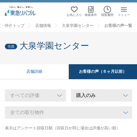
お気に入り
検索条件
閲覧履歴
メニュー
買・仲介トップ
店舗情報
大泉学園センター
お客様の声一覧
大泉学園センター
売買
お客様の声（６ヶ月以前）
店舗詳細
表示はアンケート回収日順（回収日が同じ場合は評価が高い順）