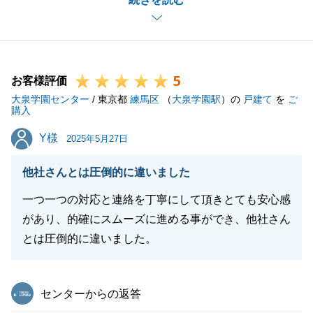
いができ、大変嬉しく思います。
またお褒めの言葉も誠にありがとうございます。
K様の多大なご協力のおかげで、スムーズにお引渡し
の日を迎えることができました。
5
また、お悩み等ございましたら、弊社をご利用いただ
お客様評価
大泉学園センター
ければと思います。
/ 東京都
練馬区
（
大泉学園駅
）の
戸建て
を
ご
購入
今後とも、末長いお付き合いをどうぞよろしくお願い
Y様
Y様
いたします。
2025年5月27日
他社さんとは圧倒的に違いました
一つ一つの対応と連絡を丁寧にして頂きとても安心感
閉じる
があり、的確にスムーズに進める事ができ、他社さん
とは圧倒的に違いました。
東急リバブル
センターからの返答