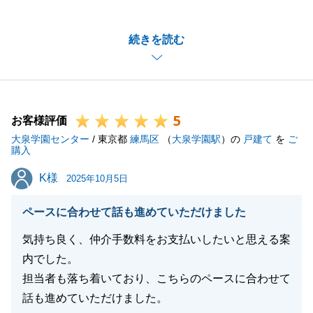
き誠にありがとうございました。
N様にはスピード感のあるご対応を頂きこの度のお話
続きを読む
があったかと存じております。
他にもお力になれることがございましたらお気軽にお
申し付けくださいませ。
今後ともよろしくお願いいたします。
5
お客様評価
大泉学園センター
/ 東京都
練馬区
（
大泉学園駅
）の
戸建て
を
ご
購入
閉じる
K様
K様
2025年10月5日
ペースに合わせて話も進めていただけました
気持ち良く、仲介手数料をお支払いしたいと思える案
内でした。
担当者も落ち着いており、こちらのペースに合わせて
話も進めていただけました。