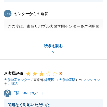
東急リバブル
センターからの返答
この度は、東急リバブル大泉学園センターをご利用頂
き誠にありがとうございました。
_ご検討頂いた物件はご内覧も大変多かった為、競争
続きを読む
率も高い物件でしたが、お忙しい中柔軟にご対応頂き
今回のマイホームのご購入が叶ったものと存じており
ます。
_素敵な新生活を満喫くださいませ。
3
_今後とも、不動産のご相談がございましたらお気軽
お客様評価
大泉学園センター
にご用命ください。
/ 東京都
練馬区
（
大泉学園駅
）の
マンション
を
ご購入
F様
F様
2025年9月13日
閉じる
問題なく対応いただいた