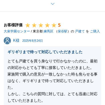
ご指摘を真摯に受け止めて今後の活動に活かしてまい
ります。
今後とも、東急リバブルをよろしくお願いいたしま
5
す。
お客様評価
大泉学園センター
/ 東京都
練馬区
（
保谷駅
）の
戸建て
を
ご購入
K様
K様
2025年8月24日
閉じる
ギリギリまで待って対応していただきました
とても戸建てを買う身なりで行かなかったのに、最初
の対応からとても丁寧に接客していただきました。
家族間で購入の意見が一致しなかった時も焦らせる事
はなく、ギリギリまで待って対応していただきまし
た。
しかし、こちらの質問に対しては、とても迅速に対応
していただきました。