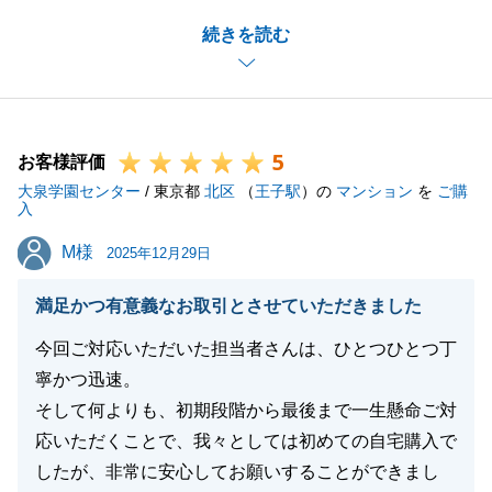
内覧日時の調整など、いつも快くご対応いただき、大
続きを読む
変助かりました。
滞りなくお住み替えのお手続きが進んだのはI様のお
かげだと思っております。
今後も、不動産のことで何かお困りの事などございま
5
したら、いつでもお気軽にお声がけください。
お客様評価
大泉学園センター
末長いお付き合いができればと思っております。今後
/ 東京都
北区
（
王子駅
）の
マンション
を
ご購
入
とも、どうぞ宜しくお願い申し上げます。
M様
M様
2025年12月29日
満足かつ有意義なお取引とさせていただきました
閉じる
今回ご対応いただいた担当者さんは、ひとつひとつ丁
寧かつ迅速。
そして何よりも、初期段階から最後まで一生懸命ご対
応いただくことで、我々としては初めての自宅購入で
したが、非常に安心してお願いすることができまし