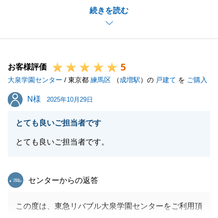
続きを読む
ました。
U様のご協力があったからこそスムーズなお取引を行
うことができました。
私共々、今後とも弊社を末永くご愛顧賜りますよう、
5
お願い申し上げます。
お客様評価
大泉学園センター
/ 東京都
練馬区
（
成増駅
）の
戸建て
を
ご購入
N様
N様
2025年10月29日
閉じる
とても良いご担当者です
とても良いご担当者です。
東急リバブル
センターからの返答
この度は、東急リバブル大泉学園センターをご利用頂