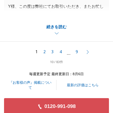
Y様、この度は弊社にてお取引いただき、またお忙し
い中アンケートにご協力いただきまして、誠にありが
とうございました。
続きを読む
お褒めのお言葉もいただき、大変嬉しく思います。
Y様のお力添えのおかげで無事トラブルなくお取引を
終えることができました。
今後もご相談事ございましたらお気軽にご連絡くださ
1
2
3
4
9
次へ
…
いませ。
10 / 83件
重ねてこの度はお取引いただき誠にありがとうござい
ました。
毎週更新予定 最終更新日：8月6日
『お客様の声』掲載につい
最新の評価はこちら
て
閉じる
0120-991-098