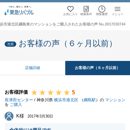
お気に入り
検索条件
閲覧履歴
メニュー
浜市港北区綱島東のマンションをご購入されたお客様の声 No.0017030744
お客様の声（６ヶ月以前）
売買
お客様の声（６ヶ月以前）
店舗詳細
5
お客様評価
長津田センター
/ 神奈川県
横浜市港北区
（
綱島駅
）の
マンション
を
ご購入
K様
K様
2017年3月30日