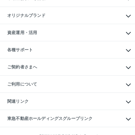
マンション投資
投資用マンション
不動産AIアドバイザー Tellus Talk
マンション一棟
マンションライブラリー
オリジナルブランド
アパート経営
人気マンションランキング
アパート投資用物件
暮らしに役立つ不動産メディア

収益物件
当社売主リノベーションマンション
「Lnote」
ビル購入（ビル一棟）
一棟リノベーションマンション

資産運用・活用
不動産相場・不動産価格情報
投資用不動産の売却査定
L`GENTE（ルジェンテ）
不動産売却FAQ
事業用不動産の売却査定
区分リノベーションマンション

不動産コラム・ニュース
等価交換事業
海外不動産
Lideas（リディアス）
不動産用語集
不動産M&A
各種サポート
投資用一棟レジデンスWELL

不動産なんでもネット相談室
アセットマネジメント・出資
SQUARE（ウェルスクエア）
住まいの税金
不動産小口投資

シニア向けサポート
物件一括検索（購入＆賃貸）
LEGACIA（レガシア）
相続サポート
ご契約者さまへ
リフォームサポート
ご契約者さまサポートメニュー
ご紹介・再契約特典
ご利用について
入居者様専用-各種ご案内（賃貸）
東急こすもす会「こすもすWeb」
本人確認に関するお客様へのお願い
金融商品取引について
関連リンク
東急リバブル ソーシャルメディアポリシー
ご意見・お問い合わせ（金融商品取引専用の相談・お問い合わせ窓口）
すまいValue
保険募集におけるプライバシー・ポリシー
これからご結婚される方に東急百貨店のブライダルクラブ
東急不動産ホールディングスグループリンク
ダイレクトメール（郵送物）・Eメールなどの送付停止について
人材サービスのご用命は 東急リバブルスタッフ株式会社まで
宅地建物取引業者の皆様へ
東北の逸品を贈ります 東北すぐれものセレクション
東急不動産
民泊の開業・運営のご相談は「ReINN株式会社」まで
東急コミュニティー