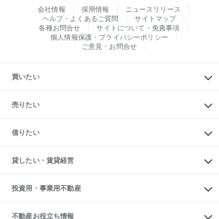
会社情報
採用情報
ニュースリリース
ヘルプ・よくあるご質問
サイトマップ
各種お問合せ
サイトについて・免責事項
個人情報保護・プライバシーポリシー
ご意見・お問合せ
買いたい
マンションの購入
新築・分譲マンションの購入
売りたい
中古マンションの購入
一戸建ての購入
マンションの売却・査定
新築一戸建ての購入
一戸建ての売却・査定
借りたい
中古一戸建ての購入
土地の売却・査定
土地の購入
スピードAI査定
不動産購入の流れ
物件を借りる
不動産売却について
注目キーワード物件特集
オフィス・店舗の賃貸
貸したい・賃貸経営
不動産査定について
購入ガイド
借りるときの流れ
売却サービス
借りるガイド
不動産売却の流れ
無料賃料査定
多言語対応
不動産買換えの流れ
マンション賃料データ
投資用・事業用不動産
売却ガイド
賃貸管理プラン
English
繁体中文
簡体中文
リロケーションについて
投資用不動産
貸すときの流れ
事業用不動産
不動産お役立ち情報
貸すガイド