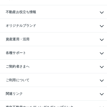
売却ガイド
賃貸管理プラン
English
繁体中文
簡体中文
リロケーションについて
投資用不動産
貸すときの流れ
事業用不動産
不動産お役立ち情報
貸すガイド
マンション投資
投資用マンション
不動産AIアドバイザー Tellus Talk
マンション一棟
マンションライブラリー
オリジナルブランド
アパート経営
人気マンションランキング
アパート投資用物件
暮らしに役立つ不動産メディア

収益物件
当社売主リノベーションマンション
「Lnote」
ビル購入（ビル一棟）
一棟リノベーションマンション

資産運用・活用
不動産相場・不動産価格情報
投資用不動産の売却査定
L`GENTE（ルジェンテ）
不動産売却FAQ
事業用不動産の売却査定
区分リノベーションマンション

不動産コラム・ニュース
等価交換事業
海外不動産
Lideas（リディアス）
不動産用語集
不動産M&A
各種サポート
投資用一棟レジデンスWELL

不動産なんでもネット相談室
アセットマネジメント・出資
SQUARE（ウェルスクエア）
住まいの税金
不動産小口投資

シニア向けサポート
物件一括検索（購入＆賃貸）
LEGACIA（レガシア）
相続サポート
ご契約者さまへ
リフォームサポート
ご契約者さまサポートメニュー
ご紹介・再契約特典
ご利用について
入居者様専用-各種ご案内（賃貸）
東急こすもす会「こすもすWeb」
本人確認に関するお客様へのお願い
金融商品取引について
関連リンク
東急リバブル ソーシャルメディアポリシー
ご意見・お問い合わせ（金融商品取引専用の相談・お問い合わせ窓口）
すまいValue
保険募集におけるプライバシー・ポリシー
これからご結婚される方に東急百貨店のブライダルクラブ