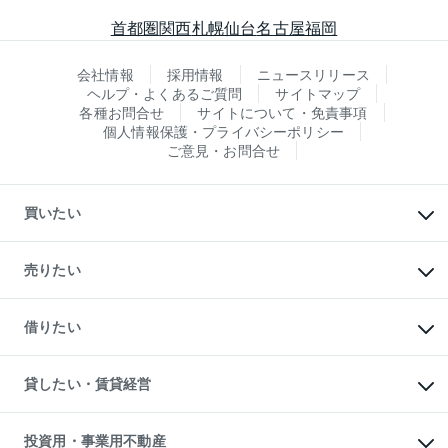
首都圏
関西
札幌
仙台
名古屋
福岡
会社情報
採用情報
ニュースリリース
ヘルプ・よくあるご質問
サイトマップ
各種お問合せ
サイトについて・免責事項
個人情報保護・プライバシーポリシー
ご意見・お問合せ
買いたい
マンションの購入
新築・分譲マンションの購入
売りたい
中古マンションの購入
一戸建ての購入
マンションの売却・査定
新築一戸建ての購入
一戸建ての売却・査定
借りたい
中古一戸建ての購入
土地の売却・査定
土地の購入
スピードAI査定
不動産購入の流れ
物件を借りる
不動産売却について
注目キーワード物件特集
オフィス・店舗の賃貸
貸したい・賃貸経営
不動産査定について
購入ガイド
借りるときの流れ
売却サービス
借りるガイド
不動産売却の流れ
無料賃料査定
多言語対応
不動産買換えの流れ
マンション賃料データ
投資用・事業用不動産