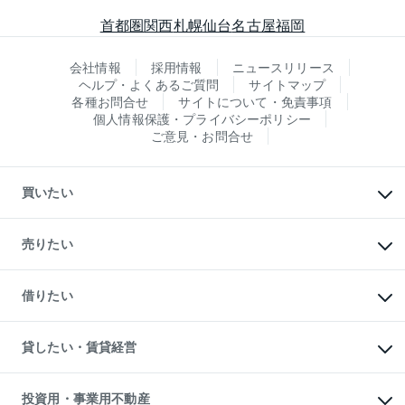
首都圏
関西
札幌
仙台
名古屋
福岡
会社情報
採用情報
ニュースリリース
ヘルプ・よくあるご質問
サイトマップ
各種お問合せ
サイトについて・免責事項
個人情報保護・プライバシーポリシー
ご意見・お問合せ
買いたい
マンションの購入
新築・分譲マンションの購入
売りたい
中古マンションの購入
一戸建ての購入
マンションの売却・査定
新築一戸建ての購入
一戸建ての売却・査定
借りたい
中古一戸建ての購入
土地の売却・査定
土地の購入
スピードAI査定
不動産購入の流れ
物件を借りる
不動産売却について
注目キーワード物件特集
オフィス・店舗の賃貸
貸したい・賃貸経営
不動産査定について
購入ガイド
借りるときの流れ
売却サービス
借りるガイド
不動産売却の流れ
無料賃料査定
多言語対応
不動産買換えの流れ
マンション賃料データ
投資用・事業用不動産