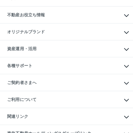
売却ガイド
賃貸管理プラン
English
繁体中文
簡体中文
リロケーションについて
投資用不動産
貸すときの流れ
事業用不動産
不動産お役立ち情報
貸すガイド
マンション投資
投資用マンション
不動産AIアドバイザー Tellus Talk
マンション一棟
マンションライブラリー
オリジナルブランド
アパート経営
人気マンションランキング
アパート投資用物件
暮らしに役立つ不動産メディア

収益物件
当社売主リノベーションマンション
「Lnote」
ビル購入（ビル一棟）
一棟リノベーションマンション

資産運用・活用
不動産相場・不動産価格情報
投資用不動産の売却査定
L`GENTE（ルジェンテ）
不動産売却FAQ
事業用不動産の売却査定
区分リノベーションマンション

不動産コラム・ニュース
等価交換事業
海外不動産
Lideas（リディアス）
不動産用語集
不動産M&A
各種サポート
投資用一棟レジデンスWELL

不動産なんでもネット相談室
アセットマネジメント・出資
SQUARE（ウェルスクエア）
住まいの税金
不動産小口投資

シニア向けサポート
物件一括検索（購入＆賃貸）
LEGACIA（レガシア）
相続サポート
ご契約者さまへ
リフォームサポート
ご契約者さまサポートメニュー
ご紹介・再契約特典
ご利用について
入居者様専用-各種ご案内（賃貸）
東急こすもす会「こすもすWeb」
本人確認に関するお客様へのお願い
金融商品取引について
関連リンク
東急リバブル ソーシャルメディアポリシー
ご意見・お問い合わせ（金融商品取引専用の相談・お問い合わせ窓口）
すまいValue
保険募集におけるプライバシー・ポリシー
これからご結婚される方に東急百貨店のブライダルクラブ