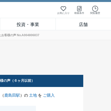
お気に入り
検索条件
閲覧履歴
投資・事業
店舗
の声 No.A004806837
客様の声（６ヶ月以前）
（
鹿島田駅
）の
土地
を
ご購入