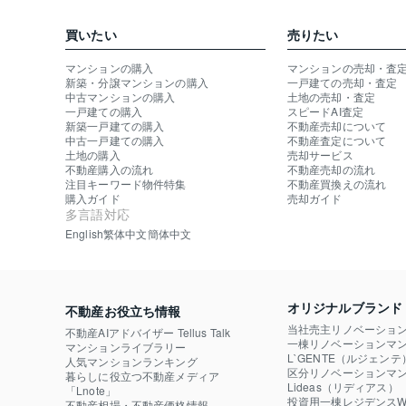
買いたい
売りたい
マンションの購入
マンションの売却・査
新築・分譲マンションの購入
一戸建ての売却・査定
中古マンションの購入
土地の売却・査定
一戸建ての購入
スピードAI査定
新築一戸建ての購入
不動産売却について
中古一戸建ての購入
不動産査定について
土地の購入
売却サービス
不動産購入の流れ
不動産売却の流れ
注目キーワード物件特集
不動産買換えの流れ
購入ガイド
売却ガイド
多言語対応
English
繁体中文
簡体中文
オリジナルブランド
不動産お役立ち情報
当社売主リノベーショ
不動産AIアドバイザー Tellus Talk
一棟リノベーションマン
マンションライブラリー
L`GENTE（ルジェンテ
人気マンションランキング
区分リノベーションマン
暮らしに役立つ不動産メディア

Lideas（リディアス）
「Lnote」
投資用一棟レジデンスWE
不動産相場・不動産価格情報