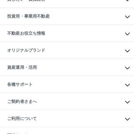
購入ガイド
借りるときの流れ
売却サービス
借りるガイド
不動産売却の流れ
無料賃料査定
多言語対応
不動産買換えの流れ
マンション賃料データ
投資用・事業用不動産
売却ガイド
賃貸管理プラン
English
繁体中文
簡体中文
リロケーションについて
投資用不動産
貸すときの流れ
事業用不動産
不動産お役立ち情報
貸すガイド
マンション投資
投資用マンション
不動産AIアドバイザー Tellus Talk
マンション一棟
マンションライブラリー
オリジナルブランド
アパート経営
人気マンションランキング
アパート投資用物件
暮らしに役立つ不動産メディア

収益物件
当社売主リノベーションマンション
「Lnote」
ビル購入（ビル一棟）
一棟リノベーションマンション

資産運用・活用
不動産相場・不動産価格情報
投資用不動産の売却査定
L`GENTE（ルジェンテ）
不動産売却FAQ
事業用不動産の売却査定
区分リノベーションマンション

不動産コラム・ニュース
等価交換事業
海外不動産
Lideas（リディアス）
不動産用語集
不動産M&A
各種サポート
投資用一棟レジデンスWELL

不動産なんでもネット相談室
アセットマネジメント・出資
SQUARE（ウェルスクエア）
住まいの税金
不動産小口投資

シニア向けサポート
物件一括検索（購入＆賃貸）
LEGACIA（レガシア）
相続サポート
ご契約者さまへ
リフォームサポート
ご契約者さまサポートメニュー
ご紹介・再契約特典
ご利用について
入居者様専用-各種ご案内（賃貸）
東急こすもす会「こすもすWeb」
本人確認に関するお客様へのお願い
金融商品取引について