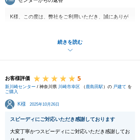
センターからの返答
K様、この度は、弊社をご利用いただき、誠にありが
とうございます。
銀行との連携、およびガスボンベの撤去に関しまして
続きを読む
は、ご迷惑をおかけしましたことを深くお詫び申し上
げます。
今後とも、何かご不明な点やご要望がございました
ら、お気軽にお申し付けください。
5
今後とも、何卒よろしくお願い申し上げます。
お客様評価
新川崎センター
/ 神奈川県
川崎市幸区
（
鹿島田駅
）の
戸建て
を
ご購入
K様
K様
2025年10月26日
閉じる
スピーディにご対応いただき感謝しております
大変丁寧かつスピーディにご対応いただき感謝してお