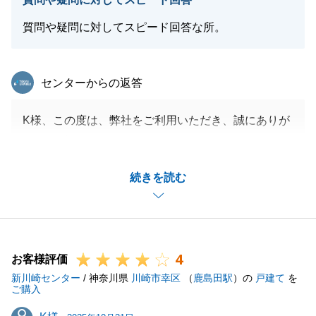
質問や疑問に対してスピード回答な所。
閉じる
東急リバブル
センターからの返答
K様、この度は、弊社をご利用いただき、誠にありが
とうございます。
K様のご協力により、契約から決済まで滞りなく進め
続きを読む
ることができましたこと、心より感謝申し上げます。
今後、何かご不明な点やご相談がございましたら、い
つでもお気軽にご連絡ください。
引き続き、どうぞよろしくお願い申し上げます。
4
お客様評価
新川崎センター
/ 神奈川県
川崎市幸区
（
鹿島田駅
）の
戸建て
を
ご購入
閉じる
K様