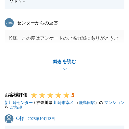
ります。
東急リバブル
センターからの返答
K様、この度はアンケートのご協力誠にありがとうご
ざいました。
素敵なコメントありがとうございます。
続きを読む
頂戴いたしましたお言葉を糧にこれからも尽力してま
いります。
今後とも何卒よろしくお願いいたします。
5
お客様評価
新川崎センター
/ 神奈川県
川崎市幸区
（
鹿島田駅
）の
マンション
閉じる
を
ご売却
O様
O様
2025年10月13日