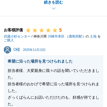
続きを読む
お取引は完了となりましたが、何かお力になれること
がございましたら、いつでもお気軽にご連絡ください
ませ。
今後とも末永いお付き合いをお願いいたします。
5
お客様評価
武蔵小杉センター
/ 神奈川県
川崎市幸区
（
鹿島田駅
）の
土地
を
ご購入
閉じる
O様
O様
2025年11月13日
希望に沿った場所を見つけられました
担当者様、大変親身に我々の話を聞いていただきまし
た。
担当者様のおかげで希望に沿った場所を見つけられま
した。
ざっくばらんにお話いただけたのも、好感が持てまし
た。