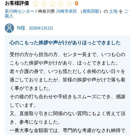
0
お客様評価
新川崎センター
/ 神奈川県
川崎市幸区
（
鹿島田駅
）の
土地
を
ご
購入
N様
N様
2026年2月2日
心のこもった挨拶や声がけがありほっとできました
受付の方から担当の方、センター長まで、いつも心の
こもった挨拶や声がけがあり、ほっとできました。
老々介護の身で、いつも慌ただしく余裕のない日々を
過ごしておりましたが、皆様の挨拶や声がけで落ち着
く事ができました。
その後の打ち合わせや手続きもスムーズにでき、感謝
しています。
又、直接取り引きに関係のない質問にもよく答えて頂
き、参考になりました。
一番大事な金額面では、専門的な考慮がなされ納得で