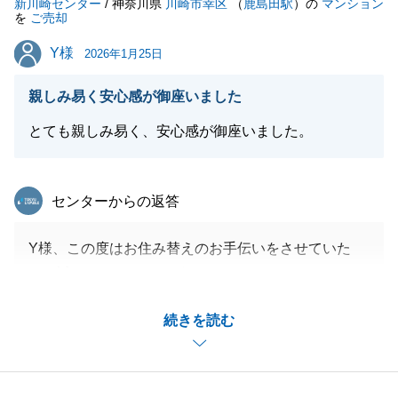
新川崎センター
/ 神奈川県
川崎市幸区
（
鹿島田駅
）の
マンション
を
ご売却
閉じる
Y様
Y様
2026年1月25日
親しみ易く安心感が御座いました
とても親しみ易く、安心感が御座いました。
東急リバブル
センターからの返答
Y様、この度はお住み替えのお手伝いをさせていた
だ、誠にありがとうございました。
とても素敵なお部屋でしたので、お客様へも自信を持
続きを読む
ってご紹介をさせていただく事が出来ました。
購入のお客様からも非常に良い不動産を購入出来たと
喜んでいらっしゃいました。
この度はお手伝いをさせていただきありがとうござい