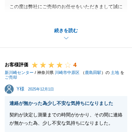
この度は弊社にご売却のお任せをいただきまして誠に
ありがとうございました。
I様のご売却をお任せいただきまして、私も大変勉強
続きを読む
になりました。
ありがとうございます。
I様のご協力があり、ご決済を迎えることができまし
た。
4
また、何か些細な事でもご相談がありましたらお気軽
お客様評価
新川崎センター
にご連絡をいただければと存じます。
/ 神奈川県
川崎市中原区
（
鹿島田駅
）の
土地
を
ご売却
引き続きよろしくお願いいたします。
Y様
Y様
2025年12月1日
連絡が無かった為少し不安な気持ちになりました
閉じる
契約が決定し測量までの時間がかかり、その間に連絡
が無かった為、少し不安な気持ちになりました。