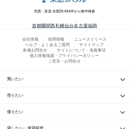
売買・賃貸 全国29,664件から物件検索
首都圏
関西
札幌
仙台
名古屋
福岡
会社情報
採用情報
ニュースリリース
ヘルプ・よくあるご質問
サイトマップ
各種お問合せ
サイトについて・免責事項
個人情報保護・プライバシーポリシー
ご意見・お問合せ
買いたい
マンションの購入
新築・分譲マンションの購入
売りたい
中古マンションの購入
一戸建ての購入
マンションの売却・査定
新築一戸建ての購入
一戸建ての売却・査定
借りたい
中古一戸建ての購入
土地の売却・査定
土地の購入
スピードAI査定
不動産購入の流れ
物件を借りる
不動産売却について
注目キーワード物件特集
オフィス・店舗の賃貸
貸したい・賃貸経営
不動産査定について