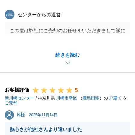
東急リバブル
センターからの返答
この度は弊社にご売却のお任せをいただきまして誠に
ありがとうございました。
ご契約からご決済までの期間でご不安なお気持ちにさ
続きを読む
せてしまいまして、申し訳ございませんでした。
今後はこのような事が無いように努めて参ります。
また、何か些細な事でもご相談がありましたらお気軽
にご連絡をいただければと存じます。
5
引き続きよろしくお願いいたします。
お客様評価
新川崎センター
/ 神奈川県
川崎市幸区
（
鹿島田駅
）の
戸建て
を
ご売却
N様
N様
2025年11月14日
閉じる
熱心さが他社さんより違いました