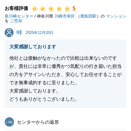
5
ました。
お客様評価
新川崎センター
/ 神奈川県
川崎市幸区
（
鹿島田駅
）の
マンション
を
ご売却
I様
I様
2025年12月20日
閉じる
大変感謝しております
他社とは接触がなかったので比較は出来ないのです
が、貴社には非常に優秀かつ気配りの行き届いた担当
の方をアサインいただき、安心してお任せすることが
でき無事成約するに至りました。
大変感謝しております。
どうもありがとうございました。
東急リバブル
センターからの返答