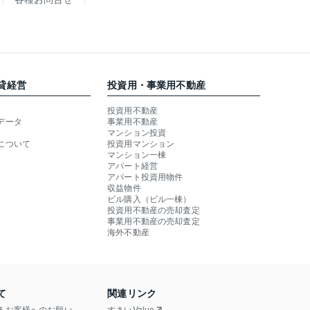
貸経営
投資用・事業用不動産
投資用不動産
データ
事業用不動産
マンション投資
について
投資用マンション
マンション一棟
アパート経営
アパート投資用物件
収益物件
ビル購入（ビル一棟）
投資用不動産の売却査定
事業用不動産の売却査定
海外不動産
て
関連リンク
るお客様へのお願い
すまいValue