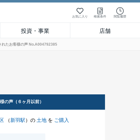
お気に入り
検索条件
閲覧履歴
投資・事業
店舗
お客様の声 No.A004792385
客様の声（６ヶ月以前）
区
（
新羽駅
）の
土地
を
ご購入