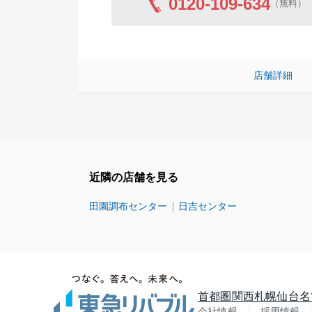
0120-109-634
（無料）
店舗詳細
近隣の店舗を見る
田園調布センター
日吉センター
首都圏
関西
札幌
仙台
名
会社情報
採用情報