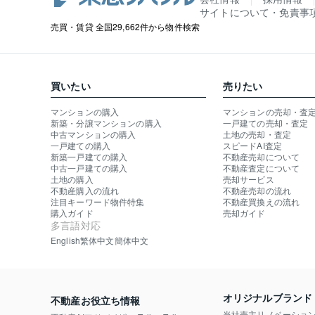
サイトについて・免責事
売買・賃貸 全国29,662件から物件検索
買いたい
売りたい
マンションの購入
マンションの売却・査
新築・分譲マンションの購入
一戸建ての売却・査定
中古マンションの購入
土地の売却・査定
一戸建ての購入
スピードAI査定
新築一戸建ての購入
不動産売却について
中古一戸建ての購入
不動産査定について
土地の購入
売却サービス
不動産購入の流れ
不動産売却の流れ
注目キーワード物件特集
不動産買換えの流れ
購入ガイド
売却ガイド
多言語対応
English
繁体中文
簡体中文
オリジナルブランド
不動産お役立ち情報
当社売主リノベーショ