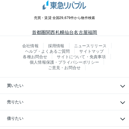
売買・賃貸 全国29,679件から物件検索
首都圏
関西
札幌
仙台
名古屋
福岡
会社情報
採用情報
ニュースリリース
ヘルプ・よくあるご質問
サイトマップ
各種お問合せ
サイトについて・免責事項
個人情報保護・プライバシーポリシー
ご意見・お問合せ
買いたい
マンションの購入
新築・分譲マンションの購入
売りたい
中古マンションの購入
一戸建ての購入
マンションの売却・査定
新築一戸建ての購入
一戸建ての売却・査定
借りたい
中古一戸建ての購入
土地の売却・査定
土地の購入
スピードAI査定
不動産購入の流れ
物件を借りる