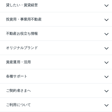
不動産売却について
注目キーワード物件特集
オフィス・店舗の賃貸
貸したい・賃貸経営
不動産査定について
購入ガイド
借りるときの流れ
売却サービス
借りるガイド
不動産売却の流れ
無料賃料査定
多言語対応
不動産買換えの流れ
マンション賃料データ
投資用・事業用不動産
売却ガイド
賃貸管理プラン
English
繁体中文
簡体中文
リロケーションについて
投資用不動産
貸すときの流れ
事業用不動産
不動産お役立ち情報
貸すガイド
マンション投資
投資用マンション
不動産AIアドバイザー Tellus Talk
マンション一棟
マンションライブラリー
オリジナルブランド
アパート経営
人気マンションランキング
アパート投資用物件
暮らしに役立つ不動産メディア

収益物件
当社売主リノベーションマンション
「Lnote」
ビル購入（ビル一棟）
一棟リノベーションマンション

資産運用・活用
不動産相場・不動産価格情報
投資用不動産の売却査定
L`GENTE（ルジェンテ）
不動産売却FAQ
事業用不動産の売却査定
区分リノベーションマンション

不動産コラム・ニュース
等価交換事業
海外不動産
Lideas（リディアス）
不動産用語集
不動産M&A
各種サポート
投資用一棟レジデンスWELL

不動産なんでもネット相談室
アセットマネジメント・出資
SQUARE（ウェルスクエア）
住まいの税金
不動産小口投資

シニア向けサポート
物件一括検索（購入＆賃貸）
LEGACIA（レガシア）
相続サポート
ご契約者さまへ
リフォームサポート
ご契約者さまサポートメニュー
ご紹介・再契約特典
ご利用について
入居者様専用-各種ご案内（賃貸）
東急こすもす会「こすもすWeb」