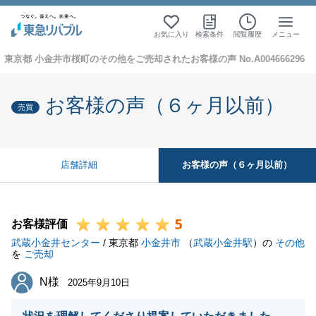
お気に入り
検索条件
閲覧履歴
メニュー
東京都 小金井市桜町のその他をご売却されたお客様の声 No.A004666296
お客様の声（６ヶ月以前）
売買
お客様の声（６ヶ月以前）
店舗詳細
5
お客様評価
武蔵小金井センター
/ 東京都
小金井市
（
武蔵小金井駅
）の
その他
を
ご売却
N様
N様
2025年9月10日