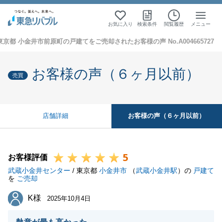
お気に入り
検索条件
閲覧履歴
メニュー
東京都 小金井市前原町の戸建てをご売却されたお客様の声 No.A004665727
お客様の声（６ヶ月以前）
売買
お客様の声（６ヶ月以前）
店舗詳細
5
お客様評価
武蔵小金井センター
/ 東京都
小金井市
（
武蔵小金井駅
）の
戸建て
を
ご売却
K様
K様
2025年10月4日