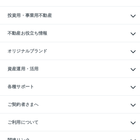
購入ガイド
借りるときの流れ
売却サービス
借りるガイド
不動産売却の流れ
無料賃料査定
多言語対応
不動産買換えの流れ
マンション賃料データ
投資用・事業用不動産
売却ガイド
賃貸管理プラン
English
繁体中文
簡体中文
リロケーションについて
投資用不動産
貸すときの流れ
事業用不動産
不動産お役立ち情報
貸すガイド
マンション投資
投資用マンション
不動産AIアドバイザー Tellus Talk
マンション一棟
マンションライブラリー
オリジナルブランド
アパート経営
人気マンションランキング
アパート投資用物件
暮らしに役立つ不動産メディア

収益物件
当社売主リノベーションマンション
「Lnote」
ビル購入（ビル一棟）
一棟リノベーションマンション

資産運用・活用
不動産相場・不動産価格情報
投資用不動産の売却査定
L`GENTE（ルジェンテ）
不動産売却FAQ
事業用不動産の売却査定
区分リノベーションマンション

不動産コラム・ニュース
等価交換事業
海外不動産
Lideas（リディアス）
不動産用語集
不動産M&A
各種サポート
投資用一棟レジデンスWELL

不動産なんでもネット相談室
アセットマネジメント・出資
SQUARE（ウェルスクエア）
住まいの税金
不動産小口投資

シニア向けサポート
物件一括検索（購入＆賃貸）
LEGACIA（レガシア）
相続サポート
ご契約者さまへ
リフォームサポート
ご契約者さまサポートメニュー
ご紹介・再契約特典
ご利用について
入居者様専用-各種ご案内（賃貸）
東急こすもす会「こすもすWeb」
本人確認に関するお客様へのお願い
金融商品取引について