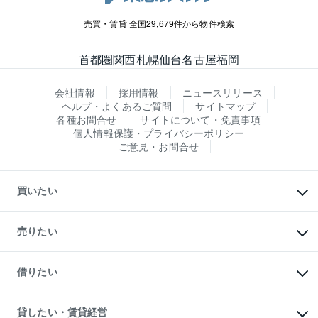
売買・賃貸 全国29,679件から物件検索
首都圏
関西
札幌
仙台
名古屋
福岡
会社情報
採用情報
ニュースリリース
ヘルプ・よくあるご質問
サイトマップ
各種お問合せ
サイトについて・免責事項
個人情報保護・プライバシーポリシー
ご意見・お問合せ
買いたい
マンションの購入
新築・分譲マンションの購入
売りたい
中古マンションの購入
一戸建ての購入
マンションの売却・査定
新築一戸建ての購入
一戸建ての売却・査定
借りたい
中古一戸建ての購入
土地の売却・査定
土地の購入
スピードAI査定
不動産購入の流れ
物件を借りる
不動産売却について
注目キーワード物件特集
オフィス・店舗の賃貸
貸したい・賃貸経営
不動産査定について