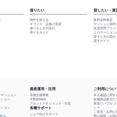
借りたい
貸したい・賃
定
物件を借りる
無料賃料査定
オフィス・店舗の賃貸
マンション賃料
借りるときの流れ
賃貸管理プラン
借りるガイド
リロケーション
貸すときの流れ
貸すガイド
資産運用・活用
ご利用につい
ンマンション
等価交換事業
本人確認に関す
ション

不動産M&A
金融商品取引に
）
アセットマネジメント・出資
東急リバブル 
ション

各種サポート
シー
ご意見・お問い
シニア向けサポート
LL

用の相談・お問