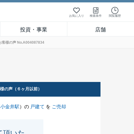
お気に入り
検索条件
閲覧履歴
投資・事業
店舗
声 No.A004087834
客様の声（６ヶ月以前）
蔵小金井駅
）の
戸建て
を
ご売却
て頂いた