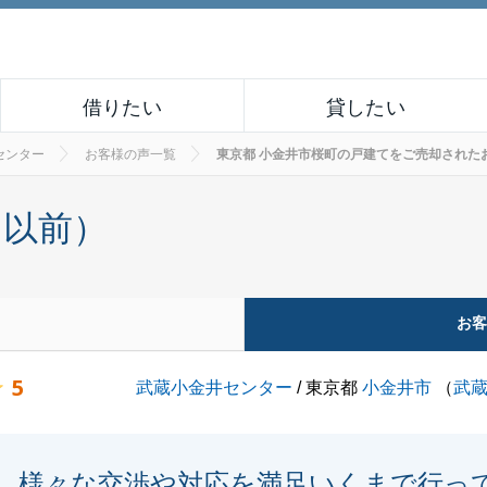
借りたい
貸したい
センター
お客様の声一覧
東京都 小金井市桜町の戸建てをご売却されたお客様の
月以前）
お
5
武蔵小金井センター
/ 東京都
小金井市
（
武
様々な交渉や対応を満足いくまで行っ