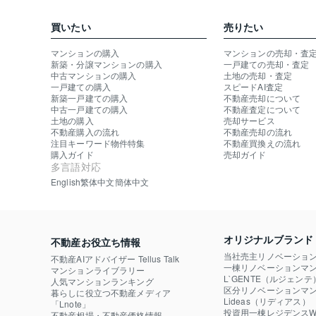
買いたい
売りたい
マンションの購入
マンションの売却・査
新築・分譲マンションの購入
一戸建ての売却・査定
中古マンションの購入
土地の売却・査定
一戸建ての購入
スピードAI査定
新築一戸建ての購入
不動産売却について
中古一戸建ての購入
不動産査定について
土地の購入
売却サービス
不動産購入の流れ
不動産売却の流れ
注目キーワード物件特集
不動産買換えの流れ
購入ガイド
売却ガイド
多言語対応
English
繁体中文
簡体中文
オリジナルブランド
不動産お役立ち情報
当社売主リノベーショ
不動産AIアドバイザー Tellus Talk
一棟リノベーションマン
マンションライブラリー
L`GENTE（ルジェンテ
人気マンションランキング
区分リノベーションマン
暮らしに役立つ不動産メディア

Lideas（リディアス）
「Lnote」
投資用一棟レジデンスWE
不動産相場・不動産価格情報