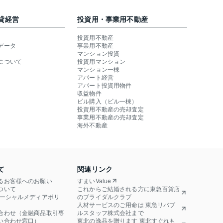
貸経営
投資用・事業用不動産
投資用不動産
データ
事業用不動産
マンション投資
について
投資用マンション
マンション一棟
アパート経営
アパート投資用物件
収益物件
ビル購入（ビル一棟）
投資用不動産の売却査定
事業用不動産の売却査定
海外不動産
て
関連リンク
るお客様へのお願い
すまいValue
ついて
これからご結婚される方に東急百貨店
ソーシャルメディアポリ
のブライダルクラブ
人材サービスのご用命は 東急リバブ
合わせ（金融商品取引専
ルスタッフ株式会社まで
い合わせ窓口）
東北の逸品を贈ります 東北すぐれも