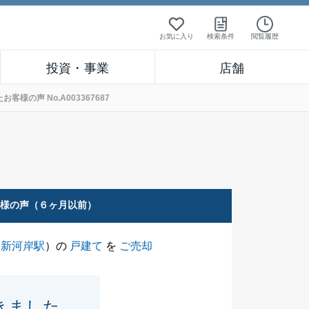
お気に入り
検索条件
閲覧履歴
投資・事業
店舗
の声 No.A003367687
客様の声（６ヶ月以前）
（
新河岸駅
）の
戸建て
を
ご売却
きました