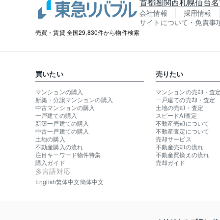
首都圏
関西
札幌
仙台
名
会社情報
採用情報
サイトについて・免責事
売買・賃貸 全国29,830件から物件検索
買いたい
売りたい
マンションの購入
マンションの売却・査
新築・分譲マンションの購入
一戸建ての売却・査定
中古マンションの購入
土地の売却・査定
一戸建ての購入
スピードAI査定
新築一戸建ての購入
不動産売却について
中古一戸建ての購入
不動産査定について
土地の購入
売却サービス
不動産購入の流れ
不動産売却の流れ
注目キーワード物件特集
不動産買換えの流れ
購入ガイド
売却ガイド
多言語対応
English
繁体中文
簡体中文