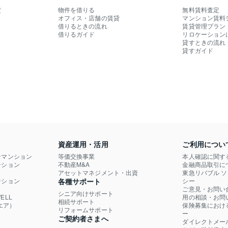
定
物件を借りる
無料賃料査定
オフィス・店舗の賃貸
マンション賃料
借りるときの流れ
賃貸管理プラン
借りるガイド
リロケーション
貸すときの流れ
貸すガイド
資産運用・活用
ご利用につい
ンマンション
等価交換事業
本人確認に関す
ション

不動産M&A
金融商品取引に
）
アセットマネジメント・出資
東急リバブル 
ション

各種サポート
シー
ご意見・お問い
シニア向けサポート
LL

用の相談・お問
相続サポート
エア）
保険募集におけ
リフォームサポート
ー
ご契約者さまへ
ダイレクトメー