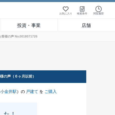
お気に入り
検索条件
閲覧履歴
投資・事業
店舗
声 No.0018071726
客様の声（６ヶ月以前）
蔵小金井駅
）の
戸建て
を
ご購入
した！