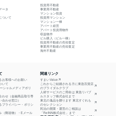
投資用不動産
データ
事業用不動産
マンション投資
について
投資用マンション
マンション一棟
アパート経営
アパート投資用物件
収益物件
ビル購入（ビル一棟）
投資用不動産の売却査定
事業用不動産の売却査定
海外不動産
て
関連リンク
るお客様へのお願い
すまいValue
ついて
これからご結婚される方に東急百貨店
ソーシャルメディアポリ
のブライダルクラブ
人材サービスのご用命は 東急リバブ
合わせ（金融商品取引専
ルスタッフ株式会社まで
い合わせ窓口）
東北の逸品を贈ります 東北すぐれも
るプライバシー・ポリシ
のセレクション
民泊の開業・運営のご相談は
ル（郵送物）・Eメール
「ReINN株式会社」まで