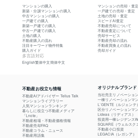
マンションの購入
マンションの売却・査
新築・分譲マンションの購入
一戸建ての売却・査定
中古マンションの購入
土地の売却・査定
一戸建ての購入
スピードAI査定
新築一戸建ての購入
不動産売却について
中古一戸建ての購入
不動産査定について
土地の購入
売却サービス
不動産購入の流れ
不動産売却の流れ
注目キーワード物件特集
不動産買換えの流れ
購入ガイド
売却ガイド
多言語対応
English
繁体中文
簡体中文
オリジナルブランド
不動産お役立ち情報
当社売主リノベーショ
不動産AIアドバイザー Tellus Talk
一棟リノベーションマン
マンションライブラリー
L`GENTE（ルジェンテ
人気マンションランキング
区分リノベーションマン
暮らしに役立つ不動産メディア

Lideas（リディアス）
「Lnote」
投資用一棟レジデンスWE
不動産相場・不動産価格情報
SQUARE（ウェルスク
不動産売却FAQ
不動産小口投資

不動産コラム・ニュース
LEGACIA（レガシア）
不動産用語集