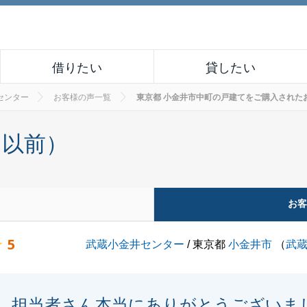
借りたい
貸したい
センター
お客様の声一覧
東京都 小金井市中町の戸建てをご購入されたお客様の
月以前）
お
5
武蔵小金井センター
/ 東京都
小金井市
（
武
担当者さん本当にありがとうございま