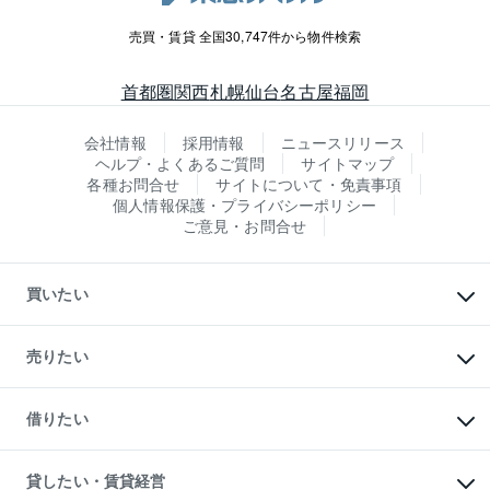
売買・賃貸 全国30,747件から物件検索
首都圏
関西
札幌
仙台
名古屋
福岡
会社情報
採用情報
ニュースリリース
ヘルプ・よくあるご質問
サイトマップ
各種お問合せ
サイトについて・免責事項
個人情報保護・プライバシーポリシー
ご意見・お問合せ
買いたい
マンションの購入
新築・分譲マンションの購入
売りたい
中古マンションの購入
一戸建ての購入
マンションの売却・査定
新築一戸建ての購入
一戸建ての売却・査定
借りたい
中古一戸建ての購入
土地の売却・査定
土地の購入
スピードAI査定
不動産購入の流れ
物件を借りる
不動産売却について
注目キーワード物件特集
オフィス・店舗の賃貸
貸したい・賃貸経営
不動産査定について