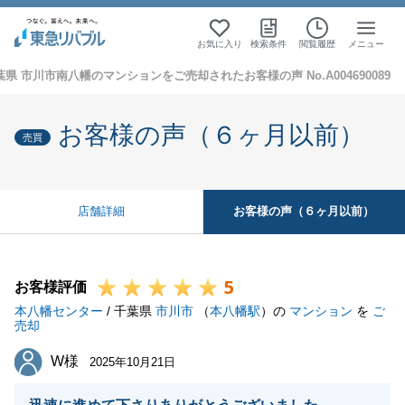
お気に入り
検索条件
閲覧履歴
メニュー
葉県 市川市南八幡のマンションをご売却されたお客様の声 No.A004690089
お客様の声（６ヶ月以前）
売買
お客様の声（６ヶ月以前）
店舗詳細
5
お客様評価
本八幡センター
/ 千葉県
市川市
（
本八幡駅
）の
マンション
を
ご
売却
W様
W様
2025年10月21日