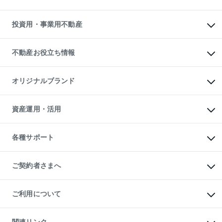
購入ガイド
借りるときの流れ
売却サービス
借りるガイド
不動産売却の流れ
無料賃料査定
多言語対応
不動産買換えの流れ
マンション賃料データ
投資用・事業用不動産
売却ガイド
賃貸管理プラン
English
繁体中文
簡体中文
リロケーションについて
投資用不動産
貸すときの流れ
事業用不動産
不動産お役立ち情報
貸すガイド
マンション投資
投資用マンション
不動産AIアドバイザー Tellus Talk
マンション一棟
マンションライブラリー
オリジナルブランド
アパート経営
人気マンションランキング
アパート投資用物件
暮らしに役立つ不動産メディア

収益物件
当社売主リノベーションマンション
「Lnote」
ビル購入（ビル一棟）
一棟リノベーションマンション

資産運用・活用
不動産相場・不動産価格情報
投資用不動産の売却査定
L`GENTE（ルジェンテ）
不動産売却FAQ
事業用不動産の売却査定
区分リノベーションマンション

不動産コラム・ニュース
等価交換事業
海外不動産
Lideas（リディアス）
不動産用語集
不動産M&A
各種サポート
投資用一棟レジデンスWELL

不動産なんでもネット相談室
アセットマネジメント・出資
SQUARE（ウェルスクエア）
住まいの税金
不動産小口投資

シニア向けサポート
物件一括検索（購入＆賃貸）
LEGACIA（レガシア）
相続サポート
ご契約者さまへ
リフォームサポート
ご契約者さまサポートメニュー
ご紹介・再契約特典
ご利用について
入居者様専用-各種ご案内（賃貸）
東急こすもす会「こすもすWeb」
本人確認に関するお客様へのお願い
金融商品取引について