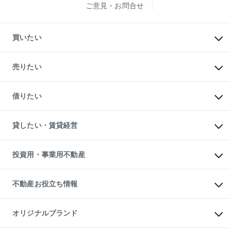
ご意見・お問合せ
買いたい
マンションの購入
新築・分譲マンションの購入
売りたい
中古マンションの購入
一戸建ての購入
マンションの売却・査定
新築一戸建ての購入
一戸建ての売却・査定
借りたい
中古一戸建ての購入
土地の売却・査定
土地の購入
スピードAI査定
不動産購入の流れ
物件を借りる
不動産売却について
注目キーワード物件特集
オフィス・店舗の賃貸
貸したい・賃貸経営
不動産査定について
購入ガイド
借りるときの流れ
売却サービス
借りるガイド
不動産売却の流れ
無料賃料査定
多言語対応
不動産買換えの流れ
マンション賃料データ
投資用・事業用不動産
売却ガイド
賃貸管理プラン
English
繁体中文
簡体中文
リロケーションについて
投資用不動産
貸すときの流れ
事業用不動産
不動産お役立ち情報
貸すガイド
マンション投資
投資用マンション
不動産AIアドバイザー Tellus Talk
マンション一棟
マンションライブラリー
オリジナルブランド
アパート経営
人気マンションランキング
アパート投資用物件
暮らしに役立つ不動産メディア
