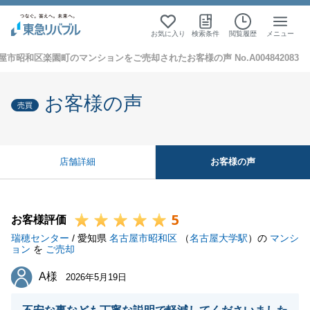
お気に入り
検索条件
閲覧履歴
メニュー
屋市昭和区楽園町のマンションをご売却されたお客様の声 No.A004842083
お客様の声
売買
お客様の声
店舗詳細
5
お客様評価
瑞穂センター
/ 愛知県
名古屋市昭和区
（
名古屋大学駅
）の
マンシ
ョン
を
ご売却
A様
A様
2026年5月19日