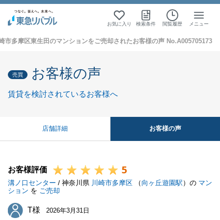
お気に入り
検索条件
閲覧履歴
メニュー
崎市多摩区東生田のマンションをご売却されたお客様の声 No.A005705173
お客様の声
売買
賃貸を検討されているお客様へ
お客様の声
店舗詳細
5
お客様評価
溝ノ口センター
/ 神奈川県
川崎市多摩区
（
向ヶ丘遊園駅
）の
マン
ション
を
ご売却
T様
T様
2026年3月31日