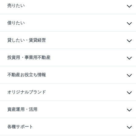
新築・分譲マンションの購入
売りたい
中古マンションの購入
一戸建ての購入
マンションの売却・査定
新築一戸建ての購入
一戸建ての売却・査定
借りたい
中古一戸建ての購入
土地の売却・査定
土地の購入
スピードAI査定
不動産購入の流れ
物件を借りる
不動産売却について
注目キーワード物件特集
オフィス・店舗の賃貸
貸したい・賃貸経営
不動産査定について
購入ガイド
借りるときの流れ
売却サービス
借りるガイド
不動産売却の流れ
無料賃料査定
多言語対応
不動産買換えの流れ
マンション賃料データ
投資用・事業用不動産
売却ガイド
賃貸管理プラン
English
繁体中文
簡体中文
リロケーションについて
投資用不動産
貸すときの流れ
事業用不動産
不動産お役立ち情報
貸すガイド
マンション投資
投資用マンション
不動産AIアドバイザー Tellus Talk
マンション一棟
マンションライブラリー
オリジナルブランド
アパート経営
人気マンションランキング
アパート投資用物件
暮らしに役立つ不動産メディア

収益物件
当社売主リノベーションマンション
「Lnote」
ビル購入（ビル一棟）
一棟リノベーションマンション

資産運用・活用
不動産相場・不動産価格情報
投資用不動産の売却査定
L`GENTE（ルジェンテ）
不動産売却FAQ
事業用不動産の売却査定
区分リノベーションマンション

不動産コラム・ニュース
等価交換事業
海外不動産
Lideas（リディアス）
不動産用語集
不動産M&A
各種サポート
投資用一棟レジデンスWELL

不動産なんでもネット相談室
アセットマネジメント・出資
SQUARE（ウェルスクエア）
住まいの税金