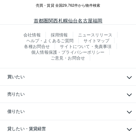
売買・賃貸 全国29,762件から物件検索
首都圏
関西
札幌
仙台
名古屋
福岡
会社情報
採用情報
ニュースリリース
ヘルプ・よくあるご質問
サイトマップ
各種お問合せ
サイトについて・免責事項
個人情報保護・プライバシーポリシー
ご意見・お問合せ
買いたい
マンションの購入
新築・分譲マンションの購入
売りたい
中古マンションの購入
一戸建ての購入
マンションの売却・査定
新築一戸建ての購入
一戸建ての売却・査定
借りたい
中古一戸建ての購入
土地の売却・査定
土地の購入
スピードAI査定
不動産購入の流れ
物件を借りる
不動産売却について
注目キーワード物件特集
オフィス・店舗の賃貸
貸したい・賃貸経営
不動産査定について
購入ガイド
借りるときの流れ
売却サービス