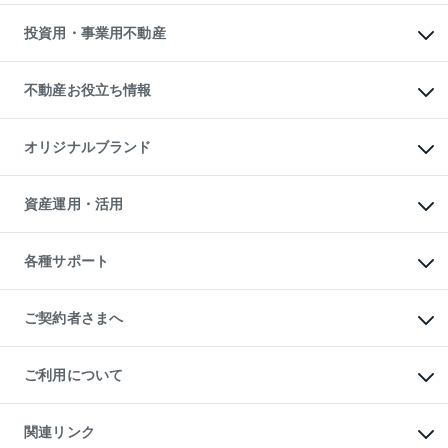
借りるガイド
不動産売却の流れ
無料賃料査定
多言語対応
不動産買換えの流れ
マンション賃料データ
投資用・事業用不動産
売却ガイド
賃貸管理プラン
English
繁体中文
簡体中文
リロケーションについて
投資用不動産
貸すときの流れ
事業用不動産
不動産お役立ち情報
貸すガイド
マンション投資
投資用マンション
不動産AIアドバイザー Tellus Talk
マンション一棟
マンションライブラリー
オリジナルブランド
アパート経営
人気マンションランキング
アパート投資用物件
暮らしに役立つ不動産メディア

収益物件
当社売主リノベーションマンション
「Lnote」
ビル購入（ビル一棟）
一棟リノベーションマンション

資産運用・活用
不動産相場・不動産価格情報
投資用不動産の売却査定
L`GENTE（ルジェンテ）
不動産売却FAQ
事業用不動産の売却査定
区分リノベーションマンション

不動産コラム・ニュース
等価交換事業
海外不動産
Lideas（リディアス）
不動産用語集
不動産M&A
各種サポート
投資用一棟レジデンスWELL

不動産なんでもネット相談室
アセットマネジメント・出資
SQUARE（ウェルスクエア）
住まいの税金
不動産小口投資

シニア向けサポート
物件一括検索（購入＆賃貸）
LEGACIA（レガシア）
相続サポート
ご契約者さまへ
リフォームサポート
ご契約者さまサポートメニュー
ご紹介・再契約特典
ご利用について
入居者様専用-各種ご案内（賃貸）
東急こすもす会「こすもすWeb」
本人確認に関するお客様へのお願い
金融商品取引について
関連リンク
東急リバブル ソーシャルメディアポリシー