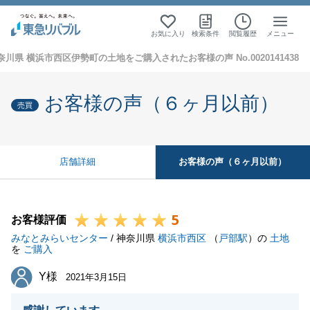
お気に入り
検索条件
閲覧履歴
メニュー
奈川県 横浜市西区伊勢町の土地をご購入されたお客様の声 No.0020141438
お客様の声（６ヶ月以前）
売買
お客様の声（６ヶ月以前）
店舗詳細
5
お客様評価
みなとみらいセンター
/ 神奈川県
横浜市西区
（
戸部駅
）の
土地
を
ご購入
Y様
Y様
2021年3月15日