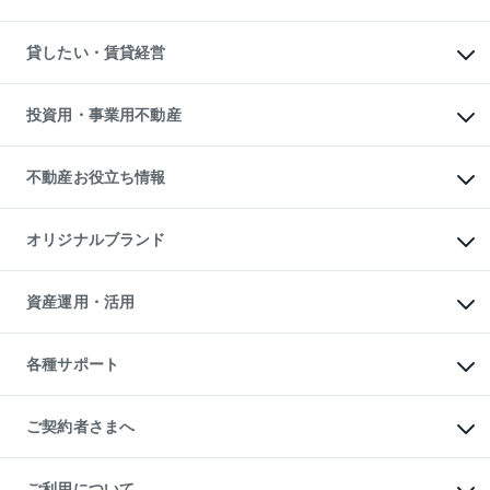
土地の売却・査定
土地の購入
スピードAI査定
不動産購入の流れ
物件を借りる
不動産売却について
注目キーワード物件特集
オフィス・店舗の賃貸
貸したい・賃貸経営
不動産査定について
購入ガイド
借りるときの流れ
売却サービス
借りるガイド
不動産売却の流れ
無料賃料査定
多言語対応
不動産買換えの流れ
マンション賃料データ
投資用・事業用不動産
売却ガイド
賃貸管理プラン
English
繁体中文
簡体中文
リロケーションについて
投資用不動産
貸すときの流れ
事業用不動産
不動産お役立ち情報
貸すガイド
マンション投資
投資用マンション
不動産AIアドバイザー Tellus Talk
マンション一棟
マンションライブラリー
オリジナルブランド
アパート経営
人気マンションランキング
アパート投資用物件
暮らしに役立つ不動産メディア

収益物件
当社売主リノベーションマンション
「Lnote」
ビル購入（ビル一棟）
一棟リノベーションマンション

資産運用・活用
不動産相場・不動産価格情報
投資用不動産の売却査定
L`GENTE（ルジェンテ）
不動産売却FAQ
事業用不動産の売却査定
区分リノベーションマンション

不動産コラム・ニュース
等価交換事業
海外不動産
Lideas（リディアス）
不動産用語集
不動産M&A
各種サポート
投資用一棟レジデンスWELL

不動産なんでもネット相談室
アセットマネジメント・出資
SQUARE（ウェルスクエア）
住まいの税金
不動産小口投資

シニア向けサポート
物件一括検索（購入＆賃貸）
LEGACIA（レガシア）
相続サポート
ご契約者さまへ
リフォームサポート
ご契約者さまサポートメニュー
ご紹介・再契約特典
ご利用について