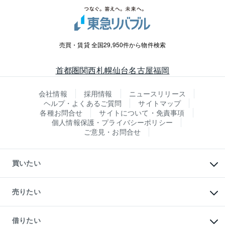
売買・賃貸 全国29,950件から物件検索
首都圏
関西
札幌
仙台
名古屋
福岡
会社情報
採用情報
ニュースリリース
ヘルプ・よくあるご質問
サイトマップ
各種お問合せ
サイトについて・免責事項
個人情報保護・プライバシーポリシー
ご意見・お問合せ
買いたい
マンションの購入
新築・分譲マンションの購入
売りたい
中古マンションの購入
一戸建ての購入
マンションの売却・査定
新築一戸建ての購入
一戸建ての売却・査定
借りたい
中古一戸建ての購入