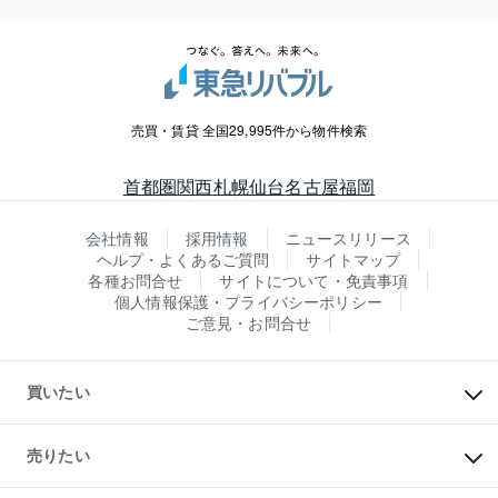
売買・賃貸 全国29,995件から物件検索
首都圏
関西
札幌
仙台
名古屋
福岡
会社情報
採用情報
ニュースリリース
ヘルプ・よくあるご質問
サイトマップ
各種お問合せ
サイトについて・免責事項
個人情報保護・プライバシーポリシー
ご意見・お問合せ
買いたい
マンションの購入
新築・分譲マンションの購入
売りたい
中古マンションの購入
一戸建ての購入
マンションの売却・査定