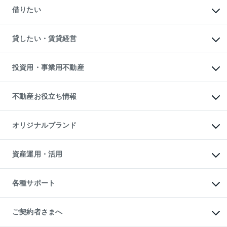
新築一戸建ての購入
一戸建ての売却・査定
借りたい
中古一戸建ての購入
土地の売却・査定
土地の購入
スピードAI査定
不動産購入の流れ
物件を借りる
不動産売却について
注目キーワード物件特集
オフィス・店舗の賃貸
貸したい・賃貸経営
不動産査定について
購入ガイド
借りるときの流れ
売却サービス
借りるガイド
不動産売却の流れ
無料賃料査定
多言語対応
不動産買換えの流れ
マンション賃料データ
投資用・事業用不動産
売却ガイド
賃貸管理プラン
English
繁体中文
簡体中文
リロケーションについて
投資用不動産
貸すときの流れ
事業用不動産
不動産お役立ち情報
貸すガイド
マンション投資
投資用マンション
不動産AIアドバイザー Tellus Talk
マンション一棟
マンションライブラリー
オリジナルブランド
アパート経営
人気マンションランキング
アパート投資用物件
暮らしに役立つ不動産メディア

収益物件
当社売主リノベーションマンション
「Lnote」
ビル購入（ビル一棟）
一棟リノベーションマンション

資産運用・活用
不動産相場・不動産価格情報
投資用不動産の売却査定
L`GENTE（ルジェンテ）
不動産売却FAQ
事業用不動産の売却査定
区分リノベーションマンション

不動産コラム・ニュース
等価交換事業
海外不動産
Lideas（リディアス）
不動産用語集
不動産M&A
各種サポート
投資用一棟レジデンスWELL

不動産なんでもネット相談室
アセットマネジメント・出資
SQUARE（ウェルスクエア）
住まいの税金
不動産小口投資

シニア向けサポート
物件一括検索（購入＆賃貸）
LEGACIA（レガシア）
相続サポート
ご契約者さまへ
リフォームサポート