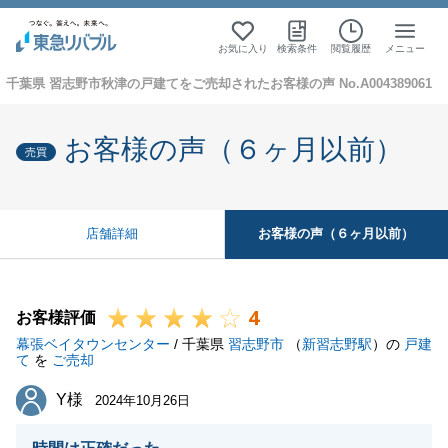
お気に入り
検索条件
閲覧履歴
メニュー
千葉県 習志野市秋津の戸建てをご売却されたお客様の声 No.A004389061
お客様の声（６ヶ月以前）
売買
お客様の声（６ヶ月以前）
店舗詳細
4
お客様評価
幕張ベイタウンセンター
/ 千葉県
習志野市
（
新習志野駅
）の
戸建
て
を
ご売却
Y様
Y様
2024年10月26日