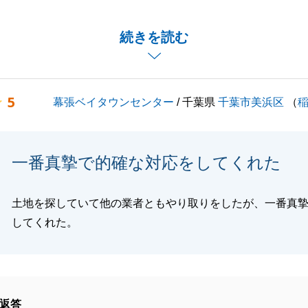
を先にされており、売却に関してご心配もあったかと思いま
続きを読む
の決済を迎えられましたが、途中現地対応の件で不快な思い
申し訳ございませんでした。
ましたらお気軽に申し付け下さい。
5
幕張ベイタウンセンター
/ 千葉県
千葉市美浜区
（
閉じる
一番真摯で的確な対応をしてくれた
土地を探していて他の業者ともやり取りをしたが、一番真
してくれた。
返答