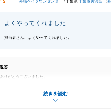
5
幕張ベイタウンセンター
/ 千葉県
千葉市美浜区
（
よくやってくれました
担当者さん、よくやってくれました。
返答
ありがとうございました。
ご足労いただきありがとうございました。
ありスムーズに決済までたどり着けました。
続きを読む
で何かござましたらお気軽に申し付け下さい。