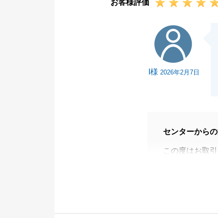
お客様評価
I様
I様
2026年2月7日
センターからの
この度はお取引
遠方より何度も
皆様のご協力も
今後不動産の事