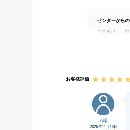
センターからの
この度は、お取
親族とのご調整
できました。
大変ご心労もあ
今後お困りの事
お客様評価
A様
A様
2025年11月18日