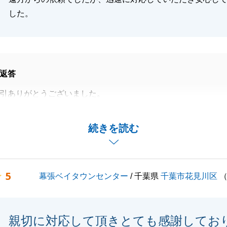
した。
返答
引ありがとうございました。
という事もあり、ご負担をかけずにご売却との事で弊社で購
くこととなりました。
続きを読む
が完了し良かったと思います。
事で何かございましたらお気軽に申し付け下さいませ。
5
幕張ベイタウンセンター
/ 千葉県
千葉市花見川区
閉じる
親切に対応して頂きとても感謝してお