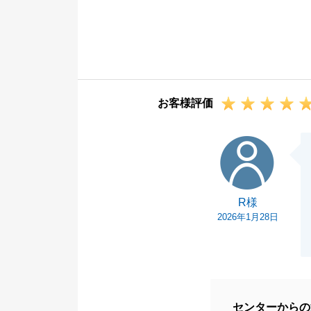
お買換えで購入
す。
無事に期間内で
をさせてしまい
今後、何かござ
お客様評価
R様
R様
2026年1月28日
センターからの