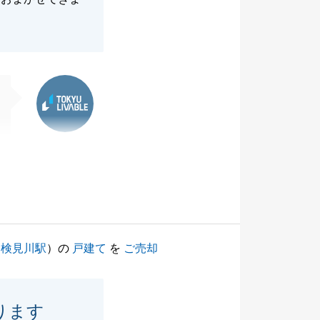
東急リバブル
（
検見川駅
）の
戸建て
を
ご売却
ります