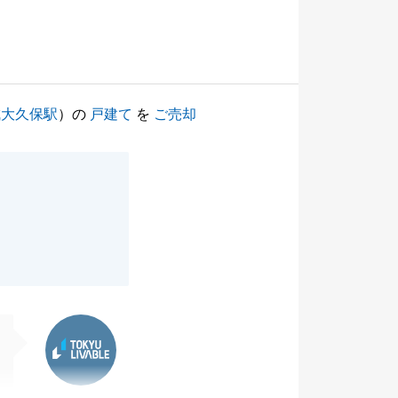
成大久保駅
）の
戸建て
を
ご売却
東急リバブル