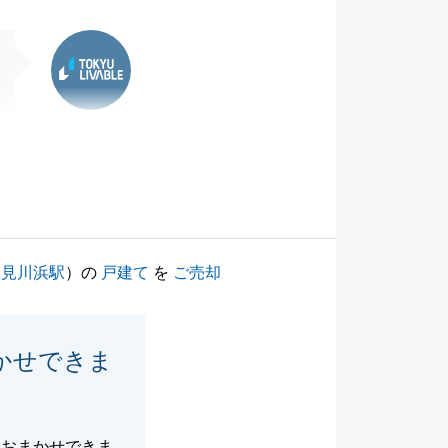
東急リバブル
検見川浜駅
）の
戸建て
を
ご売却
かせできま
ておまかせできま