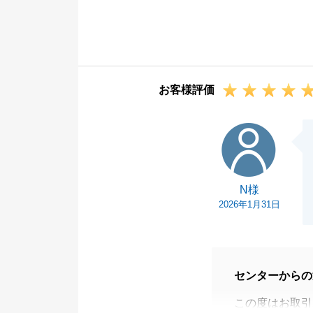
ついて、また物
ました。
心より感謝申し
今後も不動産関
お客様評価
お気軽にご相談
今後とも宜しく
N様
N様
2026年1月31日
センターからの
この度はお取引