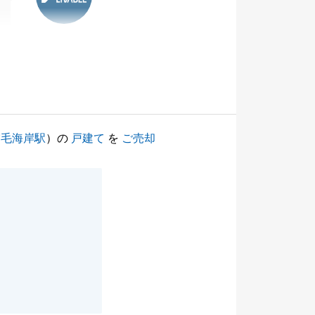
稲毛海岸駅
）の
戸建て
を
ご売却