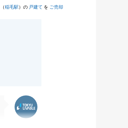
（
稲毛駅
）の
戸建て
を
ご売却
東急リバブル