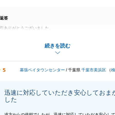
返答
引ありがとうございました。
でお時間を要したため、販売活動開始後は早期に進める事が
続きを読む
ったと思いますが、無事に決済が完了しました。
がございましたらお気軽に申し付け下さい。
5
幕張ベイタウンセンター
/ 千葉県
千葉市美浜区
（
閉じる
迅速に対応していただき安心しておま
した
遠方からの依頼でしたが、迅速に対応していただき安心し