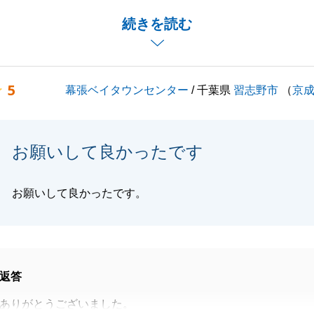
件の特徴や現在に至るまでの歴史を丁寧に説明してください
続きを読む
上げます。
連においてお困りの際は、些細なことでも構いませんので、
5
幕張ベイタウンセンター
/ 千葉県
習志野市
（
京
くださいませ。
お願い申し上げます。
お願いして良かったです
閉じる
お願いして良かったです。
返答
ありがとうございました。