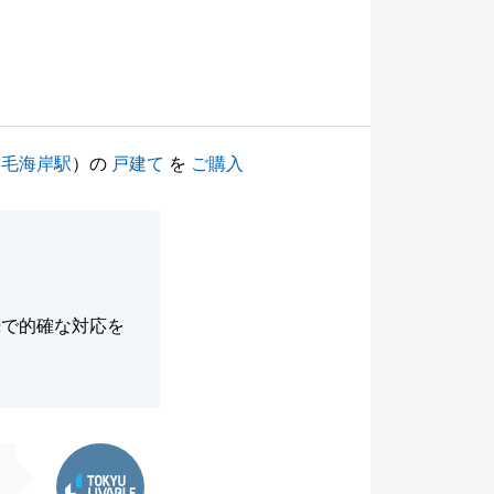
稲毛海岸駅
）の
戸建て
を
ご購入
摯で的確な対応を
東急リバブル