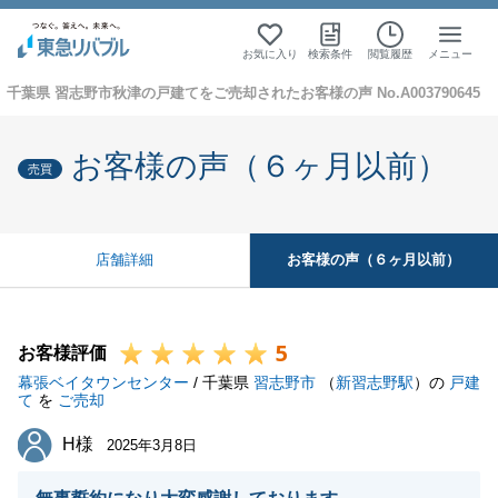
お気に入り
検索条件
閲覧履歴
メニュー
千葉県 習志野市秋津の戸建てをご売却されたお客様の声 No.A003790645
お客様の声（６ヶ月以前）
売買
お客様の声（６ヶ月以前）
店舗詳細
5
お客様評価
幕張ベイタウンセンター
/ 千葉県
習志野市
（
新習志野駅
）の
戸建
て
を
ご売却
H様
H様
2025年3月8日