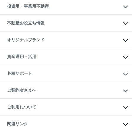
多言語対応
不動産買換えの流れ
マンション賃料データ
投資用・事業用不動産
売却ガイド
賃貸管理プラン
English
繁体中文
簡体中文
リロケーションについて
投資用不動産
貸すときの流れ
事業用不動産
不動産お役立ち情報
貸すガイド
マンション投資
投資用マンション
不動産AIアドバイザー Tellus Talk
マンション一棟
マンションライブラリー
オリジナルブランド
アパート経営
人気マンションランキング
アパート投資用物件
暮らしに役立つ不動産メディア

収益物件
当社売主リノベーションマンション
「Lnote」
ビル購入（ビル一棟）
一棟リノベーションマンション

資産運用・活用
不動産相場・不動産価格情報
投資用不動産の売却査定
L`GENTE（ルジェンテ）
不動産売却FAQ
事業用不動産の売却査定
区分リノベーションマンション

不動産コラム・ニュース
等価交換事業
海外不動産
Lideas（リディアス）
不動産用語集
不動産M&A
各種サポート
投資用一棟レジデンスWELL

不動産なんでもネット相談室
アセットマネジメント・出資
SQUARE（ウェルスクエア）
住まいの税金
不動産小口投資

シニア向けサポート
物件一括検索（購入＆賃貸）
LEGACIA（レガシア）
相続サポート
ご契約者さまへ
リフォームサポート
ご契約者さまサポートメニュー
ご紹介・再契約特典
ご利用について
入居者様専用-各種ご案内（賃貸）
東急こすもす会「こすもすWeb」
本人確認に関するお客様へのお願い
金融商品取引について
関連リンク
東急リバブル ソーシャルメディアポリシー
ご意見・お問い合わせ（金融商品取引専用の相談・お問い合わせ窓口）