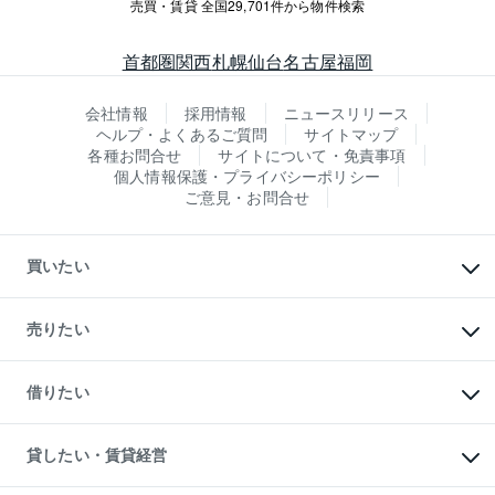
売買・賃貸 全国29,701件から物件検索
首都圏
関西
札幌
仙台
名古屋
福岡
会社情報
採用情報
ニュースリリース
ヘルプ・よくあるご質問
サイトマップ
各種お問合せ
サイトについて・免責事項
個人情報保護・プライバシーポリシー
ご意見・お問合せ
買いたい
マンションの購入
新築・分譲マンションの購入
売りたい
中古マンションの購入
一戸建ての購入
マンションの売却・査定
新築一戸建ての購入
一戸建ての売却・査定
借りたい
中古一戸建ての購入
土地の売却・査定
土地の購入
スピードAI査定
不動産購入の流れ
物件を借りる
不動産売却について
注目キーワード物件特集
オフィス・店舗の賃貸
貸したい・賃貸経営
不動産査定について
購入ガイド
借りるときの流れ
売却サービス
借りるガイド
不動産売却の流れ
無料賃料査定