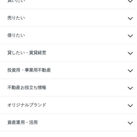
買いたい
マンションの購入
新築・分譲マンションの購入
売りたい
中古マンションの購入
一戸建ての購入
マンションの売却・査定
新築一戸建ての購入
一戸建ての売却・査定
借りたい
中古一戸建ての購入
土地の売却・査定
土地の購入
スピードAI査定
不動産購入の流れ
物件を借りる
不動産売却について
注目キーワード物件特集
オフィス・店舗の賃貸
貸したい・賃貸経営
不動産査定について
購入ガイド
借りるときの流れ
売却サービス
借りるガイド
不動産売却の流れ
無料賃料査定
多言語対応
不動産買換えの流れ
マンション賃料データ
投資用・事業用不動産
売却ガイド
賃貸管理プラン
English
繁体中文
簡体中文
リロケーションについて
投資用不動産
貸すときの流れ
事業用不動産
不動産お役立ち情報
貸すガイド
マンション投資
投資用マンション
不動産AIアドバイザー Tellus Talk
マンション一棟
マンションライブラリー
オリジナルブランド
アパート経営
人気マンションランキング
アパート投資用物件
暮らしに役立つ不動産メディア

収益物件
当社売主リノベーションマンション
「Lnote」
ビル購入（ビル一棟）
一棟リノベーションマンション

資産運用・活用
不動産相場・不動産価格情報
投資用不動産の売却査定
L`GENTE（ルジェンテ）
不動産売却FAQ
事業用不動産の売却査定
区分リノベーションマンション

不動産コラム・ニュース
等価交換事業
海外不動産
Lideas（リディアス）