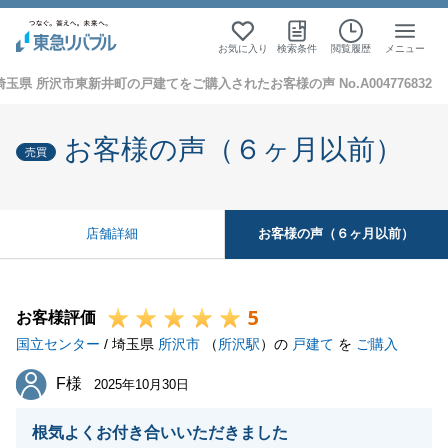
お気に入り
検索条件
閲覧履歴
メニュー
埼玉県 所沢市東新井町の戸建てをご購入されたお客様の声 No.A004776832
お客様の声（６ヶ月以前）
売買
お客様の声（６ヶ月以前）
店舗詳細
5
お客様評価
国立センター
/ 埼玉県
所沢市
（
所沢駅
）の
戸建て
を
ご購入
F様
F様
2025年10月30日
根気よくお付き合いいただきました