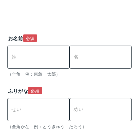
お名前
必須
（全角　例：東急　太郎）
ふりがな
必須
（全角かな　例：とうきゅう　たろう） 