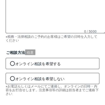
0
/ 5000
残
※税務・法律相談のご予約のお客様はご希望の日時を入力して
ください
り
0
文
ご相談方法
任意
字
入
オンライン相談を希望する
力
可
能
オンライン相談を希望しない
※お電話もしくはメールにてご連絡し、オンラインの日時・内
容をお打合せします。注意事項等の詳細は担当者までご連絡下
さい