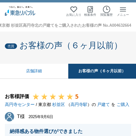
お気に入り
検索条件
閲覧履歴
メニュー
東京都 杉並区高円寺北の戸建てをご購入されたお客様の声 No.A004632664
お客様の声（６ヶ月以前）
売買
お客様の声（６ヶ月以前）
店舗詳細
5
お客様評価
高円寺センター
/ 東京都
杉並区
（
高円寺駅
）の
戸建て
を
ご購入
T様
T様
2025年9月6日
納得感ある物件選びができました