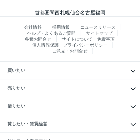
首都圏
関西
札幌
仙台
名古屋
福岡
会社情報
採用情報
ニュースリリース
ヘルプ・よくあるご質問
サイトマップ
各種お問合せ
サイトについて・免責事項
個人情報保護・プライバシーポリシー
ご意見・お問合せ
買いたい
マンションの購入
新築・分譲マンションの購入
売りたい
中古マンションの購入
一戸建ての購入
マンションの売却・査定
新築一戸建ての購入
一戸建ての売却・査定
借りたい
中古一戸建ての購入
土地の売却・査定
土地の購入
スピードAI査定
不動産購入の流れ
物件を借りる
不動産売却について
注目キーワード物件特集
オフィス・店舗の賃貸
貸したい・賃貸経営
不動産査定について
購入ガイド
借りるときの流れ
売却サービス
借りるガイド
不動産売却の流れ
無料賃料査定
多言語対応
不動産買換えの流れ
マンション賃料データ