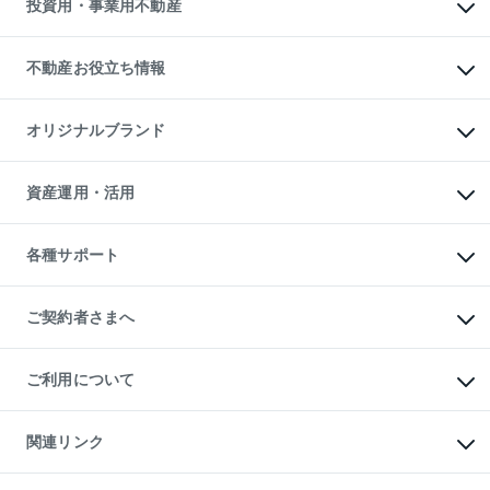
投資用・事業用不動産
売却ガイド
賃貸管理プラン
English
繁体中文
簡体中文
リロケーションについて
投資用不動産
貸すときの流れ
事業用不動産
不動産お役立ち情報
貸すガイド
マンション投資
投資用マンション
不動産AIアドバイザー Tellus Talk
マンション一棟
マンションライブラリー
オリジナルブランド
アパート経営
人気マンションランキング
アパート投資用物件
暮らしに役立つ不動産メディア

収益物件
当社売主リノベーションマンション
「Lnote」
ビル購入（ビル一棟）
一棟リノベーションマンション

資産運用・活用
不動産相場・不動産価格情報
投資用不動産の売却査定
L`GENTE（ルジェンテ）
不動産売却FAQ
事業用不動産の売却査定
区分リノベーションマンション

不動産コラム・ニュース
等価交換事業
海外不動産
Lideas（リディアス）
不動産用語集
不動産M&A
各種サポート
投資用一棟レジデンスWELL

不動産なんでもネット相談室
アセットマネジメント・出資
SQUARE（ウェルスクエア）
住まいの税金
不動産小口投資

シニア向けサポート
物件一括検索（購入＆賃貸）
LEGACIA（レガシア）
相続サポート
ご契約者さまへ
リフォームサポート
ご契約者さまサポートメニュー
ご紹介・再契約特典
ご利用について
入居者様専用-各種ご案内（賃貸）
東急こすもす会「こすもすWeb」
本人確認に関するお客様へのお願い
金融商品取引について
関連リンク
東急リバブル ソーシャルメディアポリシー
ご意見・お問い合わせ（金融商品取引専用の相談・お問い合わせ窓口）
すまいValue
保険募集におけるプライバシー・ポリシー