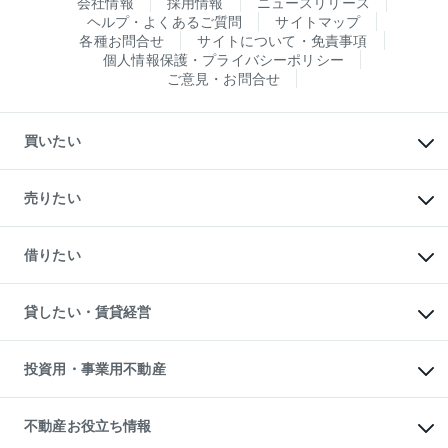
会社情報
採用情報
ニュースリリース
ヘルプ・よくあるご質問
サイトマップ
各種お問合せ
サイトについて・免責事項
個人情報保護・プライバシーポリシー
ご意見・お問合せ
買いたい
マンションの購入
新築・分譲マンションの購入
売りたい
中古マンションの購入
一戸建ての購入
マンションの売却・査定
新築一戸建ての購入
一戸建ての売却・査定
借りたい
中古一戸建ての購入
土地の売却・査定
土地の購入
スピードAI査定
不動産購入の流れ
物件を借りる
不動産売却について
注目キーワード物件特集
オフィス・店舗の賃貸
貸したい・賃貸経営
不動産査定について
購入ガイド
借りるときの流れ
売却サービス
借りるガイド
不動産売却の流れ
無料賃料査定
多言語対応
不動産買換えの流れ
マンション賃料データ
投資用・事業用不動産
売却ガイド
賃貸管理プラン
English
繁体中文
簡体中文
リロケーションについて
投資用不動産
貸すときの流れ
事業用不動産
不動産お役立ち情報
貸すガイド
マンション投資