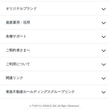
投資用マンション
不動産AIアドバイザー Tellus Talk
マンション一棟
マンションライブラリー
オリジナルブランド
アパート経営
人気マンションランキング
アパート投資用物件
暮らしに役立つ不動産メディア

収益物件
当社売主リノベーションマンション
「Lnote」
ビル購入（ビル一棟）
一棟リノベーションマンション

資産運用・活用
不動産相場・不動産価格情報
投資用不動産の売却査定
L`GENTE（ルジェンテ）
不動産売却FAQ
事業用不動産の売却査定
区分リノベーションマンション

不動産コラム・ニュース
等価交換事業
海外不動産
Lideas（リディアス）
不動産用語集
不動産M&A
各種サポート
投資用一棟レジデンスWELL

不動産なんでもネット相談室
アセットマネジメント・出資
SQUARE（ウェルスクエア）
住まいの税金
不動産小口投資

シニア向けサポート
物件一括検索（購入＆賃貸）
LEGACIA（レガシア）
相続サポート
ご契約者さまへ
リフォームサポート
ご契約者さまサポートメニュー
ご紹介・再契約特典
ご利用について
入居者様専用-各種ご案内（賃貸）
東急こすもす会「こすもすWeb」
本人確認に関するお客様へのお願い
金融商品取引について
関連リンク
東急リバブル ソーシャルメディアポリシー
ご意見・お問い合わせ（金融商品取引専用の相談・お問い合わせ窓口）
すまいValue
保険募集におけるプライバシー・ポリシー
これからご結婚される方に東急百貨店のブライダルクラブ
東急不動産ホールディングスグループリンク
ダイレクトメール（郵送物）・Eメールなどの送付停止について
人材サービスのご用命は 東急リバブルスタッフ株式会社まで
宅地建物取引業者の皆様へ
東北の逸品を贈ります 東北すぐれものセレクション
東急不動産
民泊の開業・運営のご相談は「ReINN株式会社」まで
東急コミュニティー
© TOKYU LIVABLE,INC.All Right Reserved.
東急リバブル