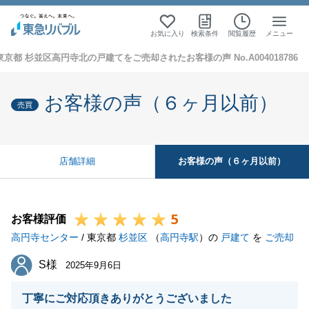
お気に入り
検索条件
閲覧履歴
メニュー
東京都 杉並区高円寺北の戸建てをご売却されたお客様の声 No.A004018786
お客様の声（６ヶ月以前）
売買
お客様の声（６ヶ月以前）
店舗詳細
5
お客様評価
高円寺センター
/ 東京都
杉並区
（
高円寺駅
）の
戸建て
を
ご売却
S様
S様
2025年9月6日
丁寧にご対応頂きありがとうございました