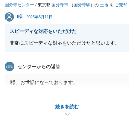
国分寺センター
/ 東京都
国分寺市
（
国分寺駅
）の
土地
を
ご売却
I様
I様
2026年5月11日
閉じる
スピーディな対応をいただけた
非常にスピーディな対応をいただけたと思います。
東急リバブル
センターからの返答
I様、お世話になっております。
この度は弊社へ売却のご依頼をしていただき、誠にあ
りがとうございます。
続きを読む
I様のご対応のおかげでスムーズにお取引することが
出来ました。
ありがとうございました。
不動産について、何かお困り事がございましたら、い