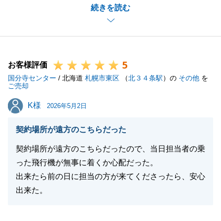
続きを読む
力添えすることができ嬉しく思います。
測量を行っている際には、O様の迅速な対応のおかげ
で隣地の方のご協力をいただくことができるようにな
り、感謝いたしております。
5
また、不動産のことで何かお困り事がありましたらお
お客様評価
国分寺センター
気軽にお声かけいただければと思います。
/ 北海道
札幌市東区
（
北３４条駅
）の
その他
を
ご売却
今後ともよろしくお願いいたします。
K様
K様
2026年5月2日
契約場所が遠方のこちらだった
閉じる
契約場所が遠方のこちらだったので、当日担当者の乗
った飛行機が無事に着くか心配だった。
出来たら前の日に担当の方が来てくださったら、安心
出来た。