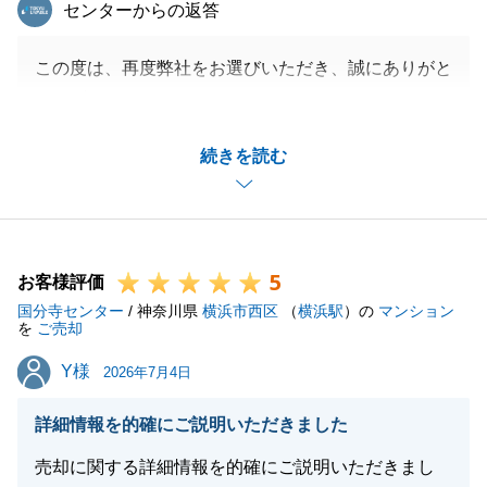
東急リバブル
センターからの返答
この度は、再度弊社をお選びいただき、誠にありがと
うございます。
お取引が無事に行えましたこと、またそのお手伝いが
続きを読む
出来ましたこと、大変うれしく思います。
また、ご相談事等ございましたら、お気軽にご連絡い
ただけると幸いです。
引き続きよろしくお願い致します。
5
お客様評価
国分寺センター
/ 神奈川県
横浜市西区
（
横浜駅
）の
マンション
を
ご売却
閉じる
Y様
Y様
2026年7月4日
詳細情報を的確にご説明いただきました
売却に関する詳細情報を的確にご説明いただきまし