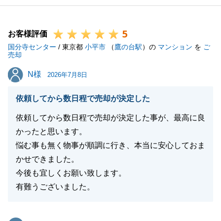
5
お客様評価
国分寺センター
/ 東京都
小平市
（
鷹の台駅
）の
マンション
を
ご
売却
N様
N様
2026年7月8日
依頼してから数日程で売却が決定した
依頼してから数日程で売却が決定した事が、最高に良
かったと思います。
悩む事も無く物事が順調に行き、本当に安心しておま
かせできました。
今後も宜しくお願い致します。
有難うございました。