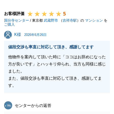
気軽にご連絡下さい。
5
引き続きどうぞよろしくお願いいたします。
お客様評価
国分寺センター
/ 東京都
武蔵野市
（
吉祥寺駅
）の
マンション
を
ご購入
K様
K様
2026年6月26日
閉じる
値段交渉も率直に対応して頂き、感謝してます
他物件を案内して頂いた時に「ココはお辞めになった
方が良いです」とハッキリ仰られ、当方も同様に感じ
ました。
また、値段交渉も率直に対応して頂き、感謝してま
す。
東急リバブル
センターからの返答