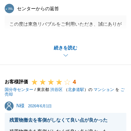
東急リバブル
センターからの返答
この度は東急リバブルをご利用いただき、誠にありが
とうございました。
A様の大切な資産である不動産のご売却について、微
続きを読む
力ながらお手伝いできましたことを大変光栄に思いま
す。
また、「十分すぎるほど的確な説明と対応をしてもら
えた」との温かいコメントをいただき、重ねて御礼申
4
し上げます。
お客様評価
国分寺センター
日々の営業活動において、常にお客様のご要望に沿っ
/ 東京都
渋谷区
（
北参道駅
）の
マンション
を
ご
売却
たご提案と、お客様目線での丁寧なご説明を心がけて
N様
N様
おりますので、A様からいただいたお言葉は営業冥利
2026年6月1日
に尽きます。
残置物撤去を客側がしなくて良い点が良かった
今後も不動産のことで何かご相談がございましたら、
いつでもお気軽にお声がけください。