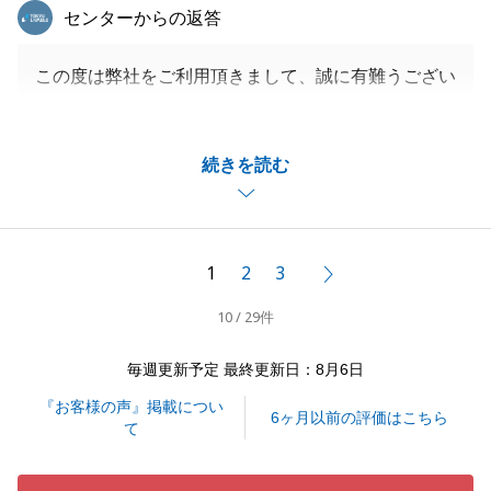
東急リバブル
センターからの返答
この度は弊社をご利用頂きまして、誠に有難うござい
ました。
契約当日に到着するスケジュールで、大変ご心配お掛
続きを読む
けし申し訳ございませんでした。
お忙しい中、必要書類のご準備やタイトなスケジュー
ルへのご対応を頂き、重ねて御礼申し上げます。
誠に有難うございました。
1
2
3
次へ
おかげさまで、無事に取引を完了することができまし
10 / 29件
た。
また札幌へ伺う機会があるかと存じますので、その際
毎週更新予定 最終更新日：8月6日
にお会いできることを楽しみにしております。
『お客様の声』掲載につい
6ヶ月以前の評価はこちら
て
閉じる