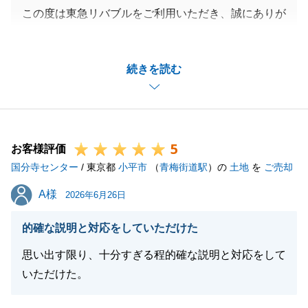
この度は東急リバブルをご利用いただき、誠にありが
とうございました。
K様の不動産ご購入について、微力ながらお手伝いで
続きを読む
きましたことを大変光栄に思います。
また、この度は温かいコメントをお寄せいただき、重
ねて御礼申し上げます。
来年にも改めてご購入のご計画があると伺っておりま
5
す。
お客様評価
国分寺センター
その際にも、これまでと同様にK様にご満足いただけ
/ 東京都
小平市
（
青梅街道駅
）の
土地
を
ご売却
るよう、全力でサポートさせていただきます。
A様
A様
2026年6月26日
今後とも末永いお付き合いのほど、よろしくお願い申
し上げます。
的確な説明と対応をしていただけた
思い出す限り、十分すぎる程的確な説明と対応をして
いただけた。
閉じる