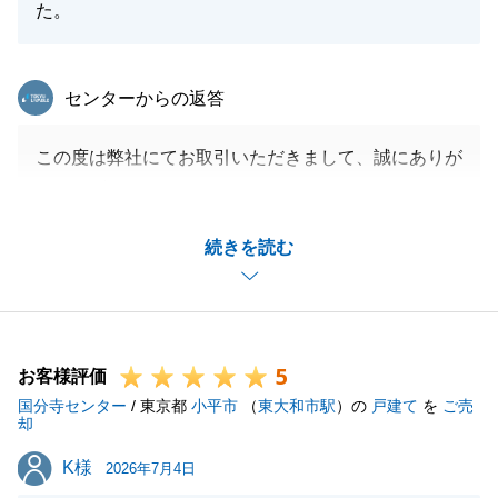
た。
東急リバブル
センターからの返答
この度は弊社にてお取引いただきまして、誠にありが
とうございました。
今後のご購入の際にもご相談に乗らせていただきます
続きを読む
ので、引き続きよろしくお願いいたします。
閉じる
5
お客様評価
国分寺センター
/ 東京都
小平市
（
東大和市駅
）の
戸建て
を
ご売
却
K様
K様
2026年7月4日