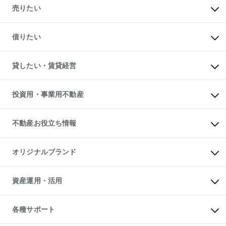
新築・分譲マンションの購入
売りたい
中古マンションの購入
一戸建ての購入
マンションの売却・査定
新築一戸建ての購入
一戸建ての売却・査定
借りたい
中古一戸建ての購入
土地の売却・査定
土地の購入
スピードAI査定
不動産購入の流れ
物件を借りる
不動産売却について
注目キーワード物件特集
オフィス・店舗の賃貸
貸したい・賃貸経営
不動産査定について
購入ガイド
借りるときの流れ
売却サービス
借りるガイド
不動産売却の流れ
無料賃料査定
多言語対応
不動産買換えの流れ
マンション賃料データ
投資用・事業用不動産
売却ガイド
賃貸管理プラン
English
繁体中文
簡体中文
リロケーションについて
投資用不動産
貸すときの流れ
事業用不動産
不動産お役立ち情報
貸すガイド
マンション投資
投資用マンション
不動産AIアドバイザー Tellus Talk
マンション一棟
マンションライブラリー
オリジナルブランド
アパート経営
人気マンションランキング
アパート投資用物件
暮らしに役立つ不動産メディア

収益物件
当社売主リノベーションマンション
「Lnote」
ビル購入（ビル一棟）
一棟リノベーションマンション

資産運用・活用
不動産相場・不動産価格情報
投資用不動産の売却査定
L`GENTE（ルジェンテ）
不動産売却FAQ
事業用不動産の売却査定
区分リノベーションマンション

不動産コラム・ニュース
等価交換事業
海外不動産
Lideas（リディアス）
不動産用語集
不動産M&A
各種サポート
投資用一棟レジデンスWELL

不動産なんでもネット相談室
アセットマネジメント・出資
SQUARE（ウェルスクエア）
住まいの税金