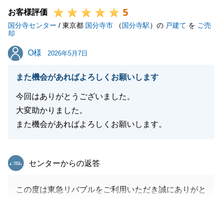
5
つでもお気軽にご連絡下さい。
お客様評価
国分寺センター
今後ともよろしくお願いいたします。
/ 東京都
国分寺市
（
国分寺駅
）の
戸建て
を
ご売
却
O様
O様
2026年5月7日
閉じる
また機会があればよろしくお願いします
今回はありがとうございました。
大変助かりました。
また機会があればよろしくお願いします。
東急リバブル
センターからの返答
この度は東急リバブルをご利用いただき誠にありがと
うございました。
Ｏ様の大切にされていたご自宅の売却に微力ながらお