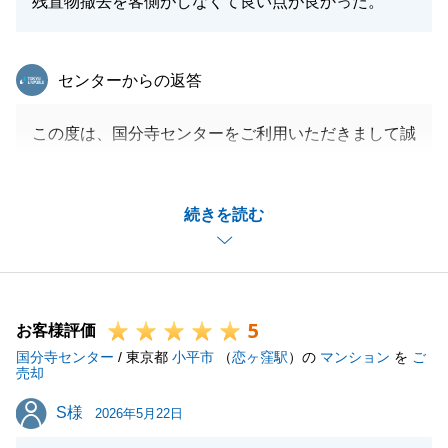
残置物撤去を客側がしなくて良い点が良かった。
今後とも末永いお付き合いのほど、よろしくお願い申
し上げます。
東急リバブル
センターからの返答
この度は、国分寺センターをご利用いただきまして誠
閉じる
にありがとうございました。
お引渡しまで、何度もご連絡させていただきました
続きを読む
が、いつも快くご対応いただいて大変感謝しておりま
す。
また、何かお困りのことがございましたら、お気軽に
ご連絡いただけたらと思います。
5
今後ともよろしくお願いいたします。
お客様評価
国分寺センター
/ 東京都
小平市
（
恋ヶ窪駅
）の
マンション
を
ご
売却
S様
S様
2026年5月22日
閉じる