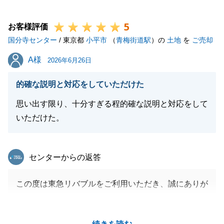
気軽にご連絡下さい。
5
引き続きどうぞよろしくお願いいたします。
お客様評価
国分寺センター
/ 東京都
小平市
（
青梅街道駅
）の
土地
を
ご売却
A様
A様
2026年6月26日
閉じる
的確な説明と対応をしていただけた
思い出す限り、十分すぎる程的確な説明と対応をして
いただけた。
東急リバブル
センターからの返答
この度は東急リバブルをご利用いただき、誠にありが
とうございました。
A様の大切な資産である不動産のご売却について、微