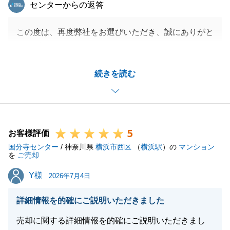
東急リバブル
センターからの返答
この度は、再度弊社をお選びいただき、誠にありがと
うございます。
お取引が無事に行えましたこと、またそのお手伝いが
続きを読む
出来ましたこと、大変うれしく思います。
また、ご相談事等ございましたら、お気軽にご連絡い
ただけると幸いです。
引き続きよろしくお願い致します。
5
お客様評価
国分寺センター
/ 神奈川県
横浜市西区
（
横浜駅
）の
マンション
を
ご売却
閉じる
Y様
Y様
2026年7月4日
詳細情報を的確にご説明いただきました
売却に関する詳細情報を的確にご説明いただきまし