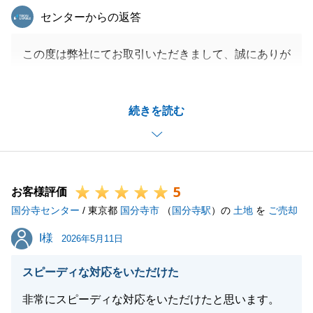
東急リバブル
センターからの返答
この度は弊社にてお取引いただきまして、誠にありが
とうございました。
ご売却のご相談から引き渡しまで約3ケ月と短い期間
続きを読む
でしたが、ご協力誠にありがとうございました。
今後もなにかございましたら何でもお気軽にご連絡下
さいませ。
重ねてにはなりますが、誠にありがとうございまし
5
た。
お客様評価
国分寺センター
/ 東京都
国分寺市
（
国分寺駅
）の
土地
を
ご売却
I様
I様
2026年5月11日
閉じる
スピーディな対応をいただけた
非常にスピーディな対応をいただけたと思います。