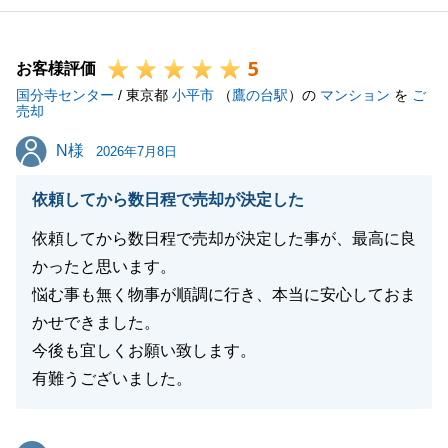
5
お客様評価
国分寺センター
/ 東京都
小平市
（
鷹の台駅
）の
マンション
を
ご
売却
N様
N様
2026年7月8日
依頼してから数日程で売却が決定した
依頼してから数日程で売却が決定した事が、最高に良
かったと思います。
悩む事も無く物事が順調に行き、本当に安心しておま
かせできました。
今後も宜しくお願い致します。
有難うございました。