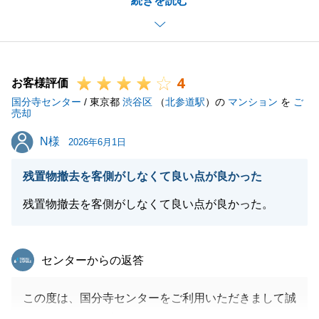
続きを読む
力ながらお手伝いできましたことを大変光栄に思いま
す。
また、「十分すぎるほど的確な説明と対応をしてもら
えた」との温かいコメントをいただき、重ねて御礼申
4
し上げます。
お客様評価
国分寺センター
日々の営業活動において、常にお客様のご要望に沿っ
/ 東京都
渋谷区
（
北参道駅
）の
マンション
を
ご
売却
たご提案と、お客様目線での丁寧なご説明を心がけて
N様
N様
おりますので、A様からいただいたお言葉は営業冥利
2026年6月1日
に尽きます。
残置物撤去を客側がしなくて良い点が良かった
今後も不動産のことで何かご相談がございましたら、
いつでもお気軽にお声がけください。
残置物撤去を客側がしなくて良い点が良かった。
今後とも末永いお付き合いのほど、よろしくお願い申
し上げます。
東急リバブル
センターからの返答
この度は、国分寺センターをご利用いただきまして誠
閉じる
にありがとうございました。