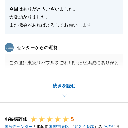
今回はありがとうございました。
大変助かりました。
また機会があればよろしくお願いします。
東急リバブル
センターからの返答
この度は東急リバブルをご利用いただき誠にありがと
うございました。
Ｏ様の大切にされていたご自宅の売却に微力ながらお
続きを読む
力添えすることができ嬉しく思います。
測量を行っている際には、O様の迅速な対応のおかげ
で隣地の方のご協力をいただくことができるようにな
り、感謝いたしております。
5
また、不動産のことで何かお困り事がありましたらお
お客様評価
国分寺センター
気軽にお声かけいただければと思います。
/ 北海道
札幌市東区
（
北３４条駅
）の
その他
を