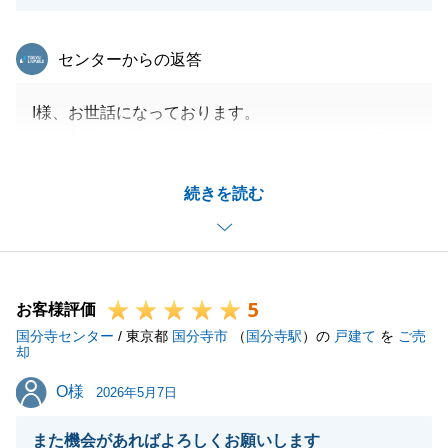
東急リバブル
センターからの返答
I様、お世話になっております。
この度は弊社へ売却のご依頼をしていただき、誠にあ
りがとうございます。
続きを読む
I様のご対応のおかげでスムーズにお取引することが
出来ました。
ありがとうございました。
不動産について、何かお困り事がございましたら、い
5
つでもお気軽にご連絡下さい。
お客様評価
国分寺センター
今後ともよろしくお願いいたします。
/ 東京都
国分寺市
（
国分寺駅
）の
戸建て
を
ご売
却
O様
O様
2026年5月7日
閉じる
また機会があればよろしくお願いします