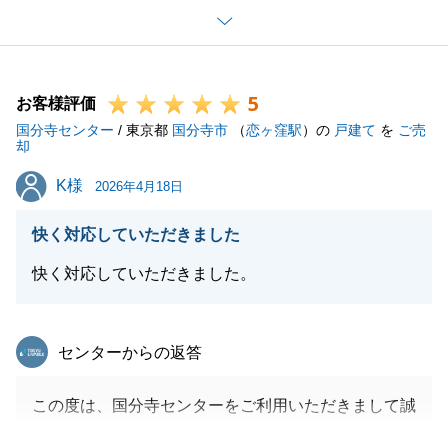
お忙しい中、必要書類のご準備やタイトなスケジュー
ルへのご対応を頂き、重ねて御礼申し上げます。
誠に有難うございました。
5
おかげさまで、無事に取引を完了することができまし
お客様評価
国分寺センター
た。
/ 東京都
国分寺市
（
恋ヶ窪駅
）の
戸建て
を
ご売
却
また札幌へ伺う機会があるかと存じますので、その際
K様
K様
にお会いできることを楽しみにしております。
2026年4月18日
快く対応していただきました
快く対応していただきました。
閉じる
東急リバブル
センターからの返答
この度は、国分寺センターをご利用いただきまして誠
にありがとうございました。