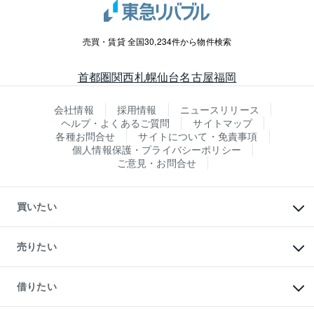
売買・賃貸 全国30,234件から物件検索
首都圏
関西
札幌
仙台
名古屋
福岡
会社情報
採用情報
ニュースリリース
ヘルプ・よくあるご質問
サイトマップ
各種お問合せ
サイトについて・免責事項
個人情報保護・プライバシーポリシー
ご意見・お問合せ
買いたい
マンションの購入
新築・分譲マンションの購入
売りたい
中古マンションの購入
一戸建ての購入
マンションの売却・査定
新築一戸建ての購入
一戸建ての売却・査定
借りたい
中古一戸建ての購入
土地の売却・査定
土地の購入
スピードAI査定
不動産購入の流れ
物件を借りる