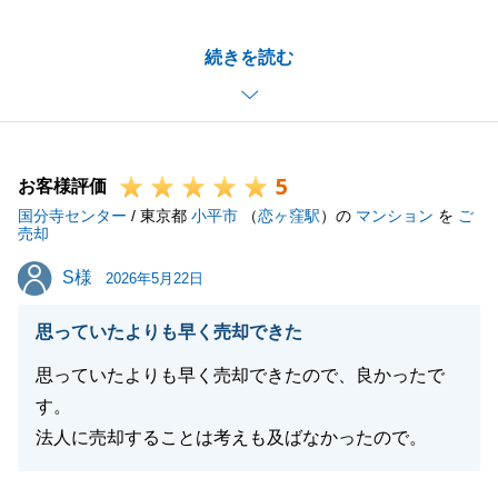
お引渡しまで、何度もご連絡させていただきました
続きを読む
が、いつも快くご対応いただいて大変感謝しておりま
す。
また、何かお困りのことがございましたら、お気軽に
ご連絡いただけたらと思います。
5
今後ともよろしくお願いいたします。
お客様評価
国分寺センター
/ 東京都
小平市
（
恋ヶ窪駅
）の
マンション
を
ご
売却
S様
S様
2026年5月22日
閉じる
思っていたよりも早く売却できた
思っていたよりも早く売却できたので、良かったで
す。
法人に売却することは考えも及ばなかったので。