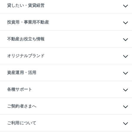
不動産売却について
注目キーワード物件特集
オフィス・店舗の賃貸
貸したい・賃貸経営
不動産査定について
購入ガイド
借りるときの流れ
売却サービス
借りるガイド
不動産売却の流れ
無料賃料査定
多言語対応
不動産買換えの流れ
マンション賃料データ
投資用・事業用不動産
売却ガイド
賃貸管理プラン
English
繁体中文
簡体中文
リロケーションについて
投資用不動産
貸すときの流れ
事業用不動産
不動産お役立ち情報
貸すガイド
マンション投資
投資用マンション
不動産AIアドバイザー Tellus Talk
マンション一棟
マンションライブラリー
オリジナルブランド
アパート経営
人気マンションランキング
アパート投資用物件
暮らしに役立つ不動産メディア

収益物件
当社売主リノベーションマンション
「Lnote」
ビル購入（ビル一棟）
一棟リノベーションマンション

資産運用・活用
不動産相場・不動産価格情報
投資用不動産の売却査定
L`GENTE（ルジェンテ）
不動産売却FAQ
事業用不動産の売却査定
区分リノベーションマンション

不動産コラム・ニュース
等価交換事業
海外不動産
Lideas（リディアス）
不動産用語集
不動産M&A
各種サポート
投資用一棟レジデンスWELL

不動産なんでもネット相談室
アセットマネジメント・出資
SQUARE（ウェルスクエア）
住まいの税金
不動産小口投資

シニア向けサポート
物件一括検索（購入＆賃貸）
LEGACIA（レガシア）
相続サポート
ご契約者さまへ
リフォームサポート
ご契約者さまサポートメニュー
ご紹介・再契約特典
ご利用について
入居者様専用-各種ご案内（賃貸）
東急こすもす会「こすもすWeb」