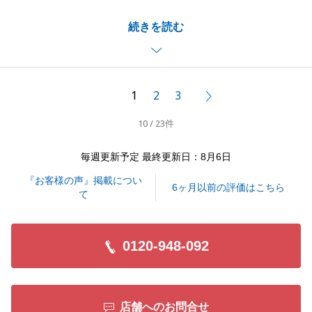
５組のお客様のご見学が被ってしまい、慌ただしくな
続きを読む
ってしまいましたが、お住まいの魅力をご丁寧にお伝
えいただき大変感謝しております。
そのおかげもあり３か月以内のご成約に結びつけるこ
とができました。
1
2
3
次へ
何かお困りのことがございましたら、お気軽にご連絡
10 / 23件
いただければと存じます。
今後ともよろしくお願いいたします。
毎週更新予定 最終更新日：8月6日
『お客様の声』掲載につい
6ヶ月以前の評価はこちら
て
閉じる
0120-948-092
店舗へのお問合せ