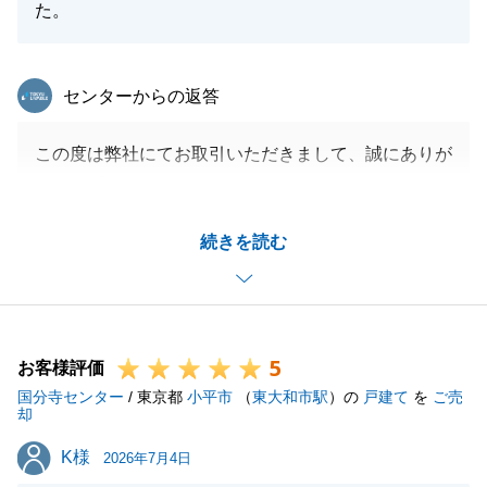
た。
東急リバブル
センターからの返答
この度は弊社にてお取引いただきまして、誠にありが
とうございました。
今後のご購入の際にもご相談に乗らせていただきます
続きを読む
ので、引き続きよろしくお願いいたします。
閉じる
5
お客様評価
国分寺センター
/ 東京都
小平市
（
東大和市駅
）の
戸建て
を
ご売
却
K様
K様
2026年7月4日