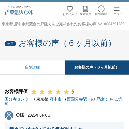
お気に入り
検索条件
閲覧履歴
メニュー
東京都 府中市武蔵台の戸建てをご売却されたお客様の声 No.A004391289
お客様の声（６ヶ月以前）
売買
お客様の声（６ヶ月以前）
店舗詳細
5
お客様評価
国分寺センター
/ 東京都
府中市
（
西国分寺駅
）の
戸建て
を
ご売
却
O様
O様
2025年6月6日