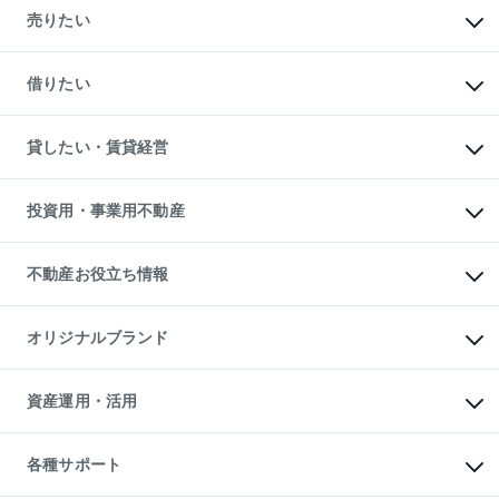
新築・分譲マンションの購入
売りたい
中古マンションの購入
一戸建ての購入
マンションの売却・査定
新築一戸建ての購入
一戸建ての売却・査定
借りたい
中古一戸建ての購入
土地の売却・査定
土地の購入
スピードAI査定
不動産購入の流れ
物件を借りる
不動産売却について
注目キーワード物件特集
オフィス・店舗の賃貸
貸したい・賃貸経営
不動産査定について
購入ガイド
借りるときの流れ
売却サービス
借りるガイド
不動産売却の流れ
無料賃料査定
多言語対応
不動産買換えの流れ
マンション賃料データ
投資用・事業用不動産
売却ガイド
賃貸管理プラン
English
繁体中文
簡体中文
リロケーションについて
投資用不動産
貸すときの流れ
事業用不動産
不動産お役立ち情報
貸すガイド
マンション投資
投資用マンション
不動産AIアドバイザー Tellus Talk
マンション一棟
マンションライブラリー
オリジナルブランド
アパート経営
人気マンションランキング
アパート投資用物件
暮らしに役立つ不動産メディア

収益物件
当社売主リノベーションマンション
「Lnote」
ビル購入（ビル一棟）
一棟リノベーションマンション

資産運用・活用
不動産相場・不動産価格情報
投資用不動産の売却査定
L`GENTE（ルジェンテ）
不動産売却FAQ
事業用不動産の売却査定
区分リノベーションマンション

不動産コラム・ニュース
等価交換事業
海外不動産
Lideas（リディアス）
不動産用語集
不動産M&A
各種サポート
投資用一棟レジデンスWELL

不動産なんでもネット相談室
アセットマネジメント・出資
SQUARE（ウェルスクエア）
住まいの税金