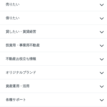
新築・分譲マンションの購入
売りたい
中古マンションの購入
一戸建ての購入
マンションの売却・査定
新築一戸建ての購入
一戸建ての売却・査定
借りたい
中古一戸建ての購入
土地の売却・査定
土地の購入
スピードAI査定
不動産購入の流れ
物件を借りる
不動産売却について
注目キーワード物件特集
オフィス・店舗の賃貸
貸したい・賃貸経営
不動産査定について
購入ガイド
借りるときの流れ
売却サービス
借りるガイド
不動産売却の流れ
無料賃料査定
多言語対応
不動産買換えの流れ
マンション賃料データ
投資用・事業用不動産
売却ガイド
賃貸管理プラン
English
繁体中文
簡体中文
リロケーションについて
投資用不動産
貸すときの流れ
事業用不動産
不動産お役立ち情報
貸すガイド
マンション投資
投資用マンション
不動産AIアドバイザー Tellus Talk
マンション一棟
マンションライブラリー
オリジナルブランド
アパート経営
人気マンションランキング
アパート投資用物件
暮らしに役立つ不動産メディア

収益物件
当社売主リノベーションマンション
「Lnote」
ビル購入（ビル一棟）
一棟リノベーションマンション

資産運用・活用
不動産相場・不動産価格情報
投資用不動産の売却査定
L`GENTE（ルジェンテ）
不動産売却FAQ
事業用不動産の売却査定
区分リノベーションマンション

不動産コラム・ニュース
等価交換事業
海外不動産
Lideas（リディアス）
不動産用語集
不動産M&A
各種サポート
投資用一棟レジデンスWELL

不動産なんでもネット相談室
アセットマネジメント・出資
SQUARE（ウェルスクエア）
住まいの税金