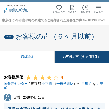
お気に入り
検索条件
閲覧履歴
メニュー
東京都 小平市喜平町の戸建てをご売却されたお客様の声 No.0019030579
お客様の声（６ヶ月以前）
売買
お客様の声（６ヶ月以前）
店舗詳細
4
お客様評価
国分寺センター
/ 東京都
小平市
（
一橋学園駅
）の
戸建て
を
ご売
却
S様
S様
2019年4月13日