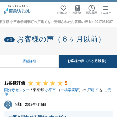
お気に入り
検索条件
閲覧履歴
メニュー
東京都 小平市学園東町の戸建てをご売却されたお客様の声 No.0017031087
お客様の声（６ヶ月以前）
売買
お客様の声（６ヶ月以前）
店舗詳細
5
お客様評価
国分寺センター
/ 東京都
小平市
（
一橋学園駅
）の
戸建て
を
ご売
却
N様
N様
2017年4月5日