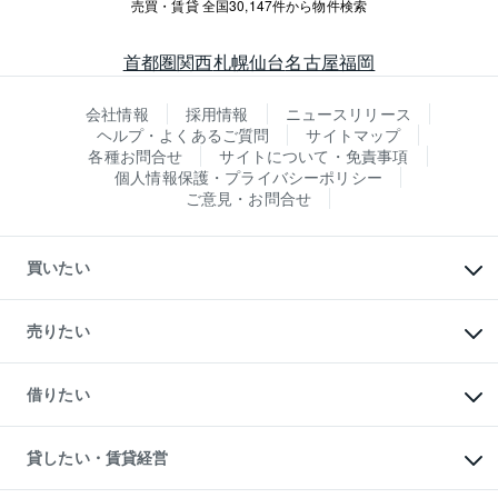
売買・賃貸 全国30,147件から物件検索
首都圏
関西
札幌
仙台
名古屋
福岡
会社情報
採用情報
ニュースリリース
ヘルプ・よくあるご質問
サイトマップ
各種お問合せ
サイトについて・免責事項
個人情報保護・プライバシーポリシー
ご意見・お問合せ
買いたい
マンションの購入
新築・分譲マンションの購入
売りたい
中古マンションの購入
一戸建ての購入
マンションの売却・査定
新築一戸建ての購入
一戸建ての売却・査定
借りたい
中古一戸建ての購入
土地の売却・査定
土地の購入
スピードAI査定
不動産購入の流れ
物件を借りる
不動産売却について
注目キーワード物件特集
オフィス・店舗の賃貸
貸したい・賃貸経営
不動産査定について
購入ガイド
借りるときの流れ
売却サービス
借りるガイド
不動産売却の流れ
無料賃料査定