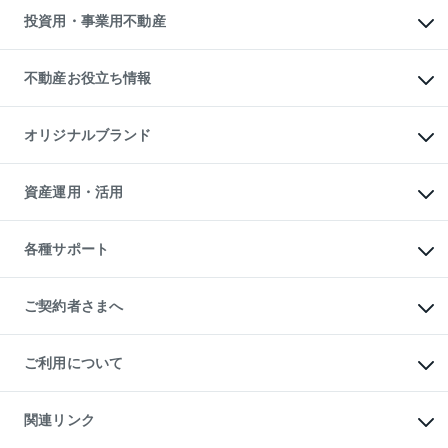
多言語対応
不動産買換えの流れ
マンション賃料データ
投資用・事業用不動産
売却ガイド
賃貸管理プラン
English
繁体中文
簡体中文
リロケーションについて
投資用不動産
貸すときの流れ
事業用不動産
不動産お役立ち情報
貸すガイド
マンション投資
投資用マンション
不動産AIアドバイザー Tellus Talk
マンション一棟
マンションライブラリー
オリジナルブランド
アパート経営
人気マンションランキング
アパート投資用物件
暮らしに役立つ不動産メディア

収益物件
当社売主リノベーションマンション
「Lnote」
ビル購入（ビル一棟）
一棟リノベーションマンション

資産運用・活用
不動産相場・不動産価格情報
投資用不動産の売却査定
L`GENTE（ルジェンテ）
不動産売却FAQ
事業用不動産の売却査定
区分リノベーションマンション

不動産コラム・ニュース
等価交換事業
海外不動産
Lideas（リディアス）
不動産用語集
不動産M&A
各種サポート
投資用一棟レジデンスWELL

不動産なんでもネット相談室
アセットマネジメント・出資
SQUARE（ウェルスクエア）
住まいの税金
不動産小口投資

シニア向けサポート
物件一括検索（購入＆賃貸）
LEGACIA（レガシア）
相続サポート
ご契約者さまへ
リフォームサポート
ご契約者さまサポートメニュー
ご紹介・再契約特典
ご利用について
入居者様専用-各種ご案内（賃貸）
東急こすもす会「こすもすWeb」
本人確認に関するお客様へのお願い
金融商品取引について
関連リンク
東急リバブル ソーシャルメディアポリシー
ご意見・お問い合わせ（金融商品取引専用の相談・お問い合わせ窓口）