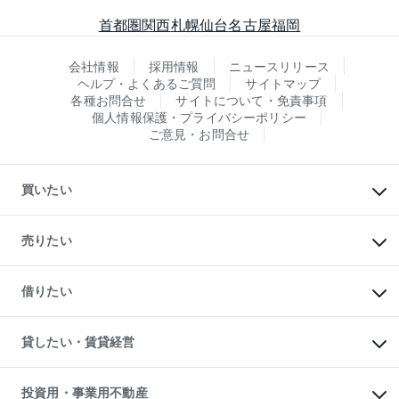
首都圏
関西
札幌
仙台
名古屋
福岡
会社情報
採用情報
ニュースリリース
ヘルプ・よくあるご質問
サイトマップ
各種お問合せ
サイトについて・免責事項
個人情報保護・プライバシーポリシー
ご意見・お問合せ
買いたい
マンションの購入
新築・分譲マンションの購入
売りたい
中古マンションの購入
一戸建ての購入
マンションの売却・査定
新築一戸建ての購入
一戸建ての売却・査定
借りたい
中古一戸建ての購入
土地の売却・査定
土地の購入
スピードAI査定
不動産購入の流れ
物件を借りる
不動産売却について
注目キーワード物件特集
オフィス・店舗の賃貸
貸したい・賃貸経営
不動産査定について
購入ガイド
借りるときの流れ
売却サービス
借りるガイド
不動産売却の流れ
無料賃料査定
多言語対応
不動産買換えの流れ
マンション賃料データ
投資用・事業用不動産