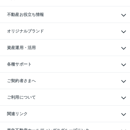
売却ガイド
賃貸管理プラン
English
繁体中文
簡体中文
リロケーションについて
投資用不動産
貸すときの流れ
事業用不動産
不動産お役立ち情報
貸すガイド
マンション投資
投資用マンション
不動産AIアドバイザー Tellus Talk
マンション一棟
マンションライブラリー
オリジナルブランド
アパート経営
人気マンションランキング
アパート投資用物件
暮らしに役立つ不動産メディア

収益物件
当社売主リノベーションマンション
「Lnote」
ビル購入（ビル一棟）
一棟リノベーションマンション

資産運用・活用
不動産相場・不動産価格情報
投資用不動産の売却査定
L`GENTE（ルジェンテ）
不動産売却FAQ
事業用不動産の売却査定
区分リノベーションマンション

不動産コラム・ニュース
等価交換事業
海外不動産
Lideas（リディアス）
不動産用語集
不動産M&A
各種サポート
投資用一棟レジデンスWELL

不動産なんでもネット相談室
アセットマネジメント・出資
SQUARE（ウェルスクエア）
住まいの税金
不動産小口投資

シニア向けサポート
物件一括検索（購入＆賃貸）
LEGACIA（レガシア）
相続サポート
ご契約者さまへ
リフォームサポート
ご契約者さまサポートメニュー
ご紹介・再契約特典
ご利用について
入居者様専用-各種ご案内（賃貸）
東急こすもす会「こすもすWeb」
本人確認に関するお客様へのお願い
金融商品取引について
関連リンク
東急リバブル ソーシャルメディアポリシー
ご意見・お問い合わせ（金融商品取引専用の相談・お問い合わせ窓口）
すまいValue
保険募集におけるプライバシー・ポリシー
これからご結婚される方に東急百貨店のブライダルクラブ