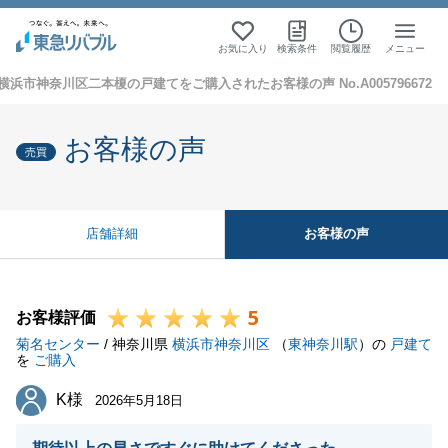
お気に入り
検索条件
閲覧履歴
メニュー
横浜市神奈川区二本榎の戸建てをご購入されたお客様の声 No.A005796672
お客様の声
売買
お客様の声
店舗詳細
5
お客様評価
菊名センター
/ 神奈川県
横浜市神奈川区
（
東神奈川駅
）の
戸建て
を
ご購入
K様
K様
2026年5月18日