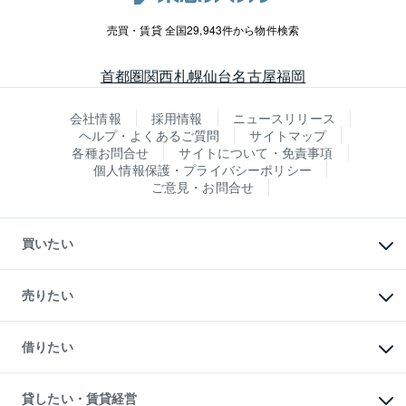
売買・賃貸 全国29,943件から物件検索
首都圏
関西
札幌
仙台
名古屋
福岡
会社情報
採用情報
ニュースリリース
ヘルプ・よくあるご質問
サイトマップ
各種お問合せ
サイトについて・免責事項
個人情報保護・プライバシーポリシー
ご意見・お問合せ
買いたい
マンションの購入
新築・分譲マンションの購入
売りたい
中古マンションの購入
一戸建ての購入
マンションの売却・査定
新築一戸建ての購入
一戸建ての売却・査定
借りたい
中古一戸建ての購入
土地の売却・査定
土地の購入
スピードAI査定
不動産購入の流れ
物件を借りる
不動産売却について
注目キーワード物件特集
オフィス・店舗の賃貸
貸したい・賃貸経営
不動産査定について