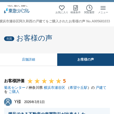
お気に入り
検索条件
閲覧履歴
メニュー
横浜市瀬谷区阿久和西の戸建てをご購入されたお客様の声 No.A005681033
お客様の声
売買
お客様の声
店舗詳細
5
お客様評価
菊名センター
/ 神奈川県
横浜市瀬谷区
（
希望ケ丘駅
）の
戸建て
を
ご購入
Y様
Y様
2026年3月1日