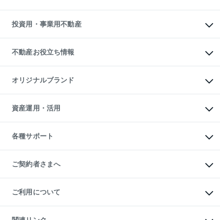
購入ガイド
借りるときの流れ
売却サービス
借りるガイド
不動産売却の流れ
無料賃料査定
多言語対応
不動産買換えの流れ
マンション賃料データ
投資用・事業用不動産
売却ガイド
賃貸管理プラン
English
繁体中文
簡体中文
リロケーションについて
投資用不動産
貸すときの流れ
事業用不動産
不動産お役立ち情報
貸すガイド
マンション投資
投資用マンション
不動産AIアドバイザー Tellus Talk
マンション一棟
マンションライブラリー
オリジナルブランド
アパート経営
人気マンションランキング
アパート投資用物件
暮らしに役立つ不動産メディア

収益物件
当社売主リノベーションマンション
「Lnote」
ビル購入（ビル一棟）
一棟リノベーションマンション

資産運用・活用
不動産相場・不動産価格情報
投資用不動産の売却査定
L`GENTE（ルジェンテ）
不動産売却FAQ
事業用不動産の売却査定
区分リノベーションマンション

不動産コラム・ニュース
等価交換事業
海外不動産
Lideas（リディアス）
不動産用語集
不動産M&A
各種サポート
投資用一棟レジデンスWELL

不動産なんでもネット相談室
アセットマネジメント・出資
SQUARE（ウェルスクエア）
住まいの税金
不動産小口投資

シニア向けサポート
物件一括検索（購入＆賃貸）
LEGACIA（レガシア）
相続サポート
ご契約者さまへ
リフォームサポート
ご契約者さまサポートメニュー
ご紹介・再契約特典
ご利用について
入居者様専用-各種ご案内（賃貸）
東急こすもす会「こすもすWeb」
本人確認に関するお客様へのお願い
金融商品取引について