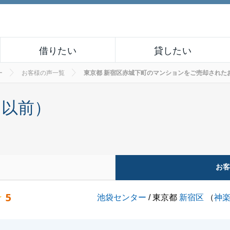
借りたい
貸したい
ー
お客様の声一覧
東京都 新宿区赤城下町のマンションをご売却されたお客様の
月以前）
お
5
池袋センター
/ 東京都
新宿区
（
神