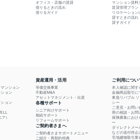
オフィス・店舗の賃貸
マンション賃料
借りるときの流れ
賃貸管理プラン
借りるガイド
リロケーション
貸すときの流れ
貸すガイド
資産運用・活用
ご利用につい
ンマンション
等価交換事業
本人確認に関す
ション

不動産M&A
金融商品取引に
）
アセットマネジメント・出資
東急リバブル 
ション

各種サポート
シー
ご意見・お問い
シニア向けサポート
LL

用の相談・お問
相続サポート
エア）
保険募集におけ
リフォームサポート
ー
ご契約者さまへ
ダイレクトメー
などの送付停止
ご契約者さまサポートメニュー
宅地建物取引業
ご紹介・再契約特典