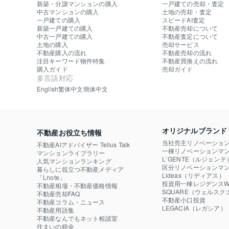
新築・分譲マンションの購入
一戸建ての売却・査定
中古マンションの購入
土地の売却・査定
一戸建ての購入
スピードAI査定
新築一戸建ての購入
不動産売却について
中古一戸建ての購入
不動産査定について
土地の購入
売却サービス
不動産購入の流れ
不動産売却の流れ
注目キーワード物件特集
不動産買換えの流れ
購入ガイド
売却ガイド
多言語対応
English
繁体中文
簡体中文
オリジナルブランド
不動産お役立ち情報
当社売主リノベーショ
不動産AIアドバイザー Tellus Talk
一棟リノベーションマン
マンションライブラリー
L`GENTE（ルジェンテ
人気マンションランキング
区分リノベーションマン
暮らしに役立つ不動産メディア

Lideas（リディアス）
「Lnote」
投資用一棟レジデンスWE
不動産相場・不動産価格情報
SQUARE（ウェルスク
不動産売却FAQ
不動産小口投資

不動産コラム・ニュース
LEGACIA（レガシア）
不動産用語集
不動産なんでもネット相談室
住まいの税金