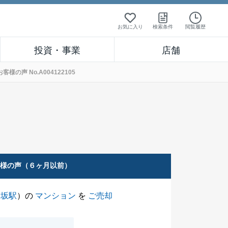
お気に入り
検索条件
閲覧履歴
投資・事業
店舗
声 No.A004122105
客様の声（６ヶ月以前）
楽坂駅
）の
マンション
を
ご売却