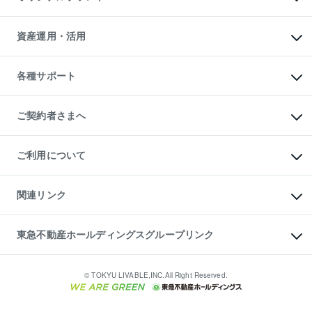
人気マンションランキング
アパート投資用物件
暮らしに役立つ不動産メディア

収益物件
当社売主リノベーションマンション
「Lnote」
ビル購入（ビル一棟）
一棟リノベーションマンション

資産運用・活用
不動産相場・不動産価格情報
投資用不動産の売却査定
L`GENTE（ルジェンテ）
不動産売却FAQ
事業用不動産の売却査定
区分リノベーションマンション

不動産コラム・ニュース
等価交換事業
海外不動産
Lideas（リディアス）
不動産用語集
不動産M&A
各種サポート
投資用一棟レジデンスWELL

不動産なんでもネット相談室
アセットマネジメント・出資
SQUARE（ウェルスクエア）
住まいの税金
不動産小口投資

シニア向けサポート
物件一括検索（購入＆賃貸）
LEGACIA（レガシア）
相続サポート
ご契約者さまへ
リフォームサポート
ご契約者さまサポートメニュー
ご紹介・再契約特典
ご利用について
入居者様専用-各種ご案内（賃貸）
東急こすもす会「こすもすWeb」
本人確認に関するお客様へのお願い
金融商品取引について
関連リンク
東急リバブル ソーシャルメディアポリシー
ご意見・お問い合わせ（金融商品取引専用の相談・お問い合わせ窓口）
すまいValue
保険募集におけるプライバシー・ポリシー
これからご結婚される方に東急百貨店のブライダルクラブ
東急不動産ホールディングスグループリンク
ダイレクトメール（郵送物）・Eメールなどの送付停止について
人材サービスのご用命は 東急リバブルスタッフ株式会社まで
宅地建物取引業者の皆様へ
東北の逸品を贈ります 東北すぐれものセレクション
東急不動産
民泊の開業・運営のご相談は「ReINN株式会社」まで
東急コミュニティー
© TOKYU LIVABLE,INC.All Right Reserved.
東急リバブル
東急住宅リース
学生情報センター（ナジック）