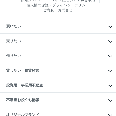
各種お問合せ
サイトについて・免責事項
個人情報保護・プライバシーポリシー
ご意見・お問合せ
買いたい
マンションの購入
新築・分譲マンションの購入
売りたい
中古マンションの購入
一戸建ての購入
マンションの売却・査定
新築一戸建ての購入
一戸建ての売却・査定
借りたい
中古一戸建ての購入
土地の売却・査定
土地の購入
スピードAI査定
不動産購入の流れ
物件を借りる
不動産売却について
注目キーワード物件特集
オフィス・店舗の賃貸
貸したい・賃貸経営
不動産査定について
購入ガイド
借りるときの流れ
売却サービス
借りるガイド
不動産売却の流れ
無料賃料査定
多言語対応
不動産買換えの流れ
マンション賃料データ
投資用・事業用不動産
売却ガイド
賃貸管理プラン
English
繁体中文
簡体中文
リロケーションについて
投資用不動産
貸すときの流れ
事業用不動産
不動産お役立ち情報
貸すガイド
マンション投資
投資用マンション
不動産AIアドバイザー Tellus Talk
マンション一棟
マンションライブラリー
オリジナルブランド
アパート経営