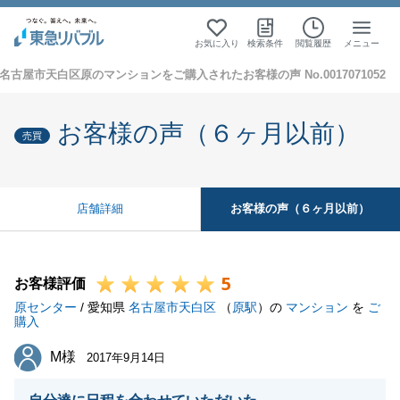
お気に入り
検索条件
閲覧履歴
メニュー
名古屋市天白区原のマンションをご購入されたお客様の声 No.0017071052
お客様の声（６ヶ月以前）
売買
お客様の声（６ヶ月以前）
店舗詳細
5
お客様評価
原センター
/ 愛知県
名古屋市天白区
（
原駅
）の
マンション
を
ご
購入
M様
M様
2017年9月14日