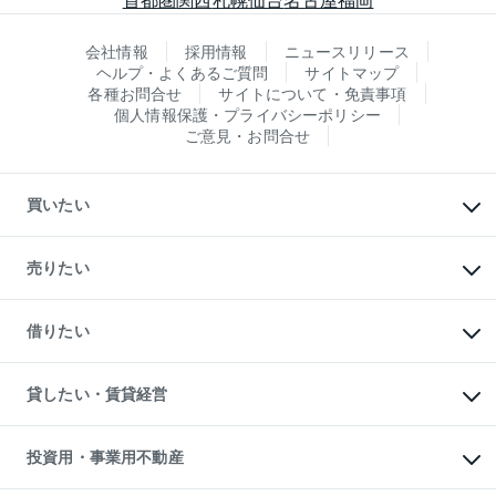
会社情報
採用情報
ニュースリリース
ヘルプ・よくあるご質問
サイトマップ
各種お問合せ
サイトについて・免責事項
個人情報保護・プライバシーポリシー
ご意見・お問合せ
買いたい
マンションの購入
新築・分譲マンションの購入
売りたい
中古マンションの購入
一戸建ての購入
マンションの売却・査定
新築一戸建ての購入
一戸建ての売却・査定
借りたい
中古一戸建ての購入
土地の売却・査定
土地の購入
スピードAI査定
不動産購入の流れ
物件を借りる
不動産売却について
注目キーワード物件特集
オフィス・店舗の賃貸
貸したい・賃貸経営
不動産査定について
購入ガイド
借りるときの流れ
売却サービス
借りるガイド
不動産売却の流れ
無料賃料査定
多言語対応
不動産買換えの流れ
マンション賃料データ
投資用・事業用不動産
売却ガイド
賃貸管理プラン
English
繁体中文
簡体中文
リロケーションについて