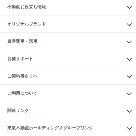
投資用不動産
貸すときの流れ
事業用不動産
不動産お役立ち情報
貸すガイド
マンション投資
投資用マンション
不動産AIアドバイザー Tellus Talk
マンション一棟
マンションライブラリー
オリジナルブランド
アパート経営
人気マンションランキング
アパート投資用物件
暮らしに役立つ不動産メディア

収益物件
当社売主リノベーションマンション
「Lnote」
ビル購入（ビル一棟）
一棟リノベーションマンション

資産運用・活用
不動産相場・不動産価格情報
投資用不動産の売却査定
L`GENTE（ルジェンテ）
不動産売却FAQ
事業用不動産の売却査定
区分リノベーションマンション

不動産コラム・ニュース
等価交換事業
海外不動産
Lideas（リディアス）
不動産用語集
不動産M&A
各種サポート
投資用一棟レジデンスWELL

不動産なんでもネット相談室
アセットマネジメント・出資
SQUARE（ウェルスクエア）
住まいの税金
不動産小口投資

シニア向けサポート
物件一括検索（購入＆賃貸）
LEGACIA（レガシア）
相続サポート
ご契約者さまへ
リフォームサポート
ご契約者さまサポートメニュー
ご紹介・再契約特典
ご利用について
入居者様専用-各種ご案内（賃貸）
東急こすもす会「こすもすWeb」
本人確認に関するお客様へのお願い
金融商品取引について
関連リンク
東急リバブル ソーシャルメディアポリシー
ご意見・お問い合わせ（金融商品取引専用の相談・お問い合わせ窓口）
すまいValue
保険募集におけるプライバシー・ポリシー
これからご結婚される方に東急百貨店のブライダルクラブ
東急不動産ホールディングスグループリンク
ダイレクトメール（郵送物）・Eメールなどの送付停止について
人材サービスのご用命は 東急リバブルスタッフ株式会社まで
宅地建物取引業者の皆様へ
東北の逸品を贈ります 東北すぐれものセレクション