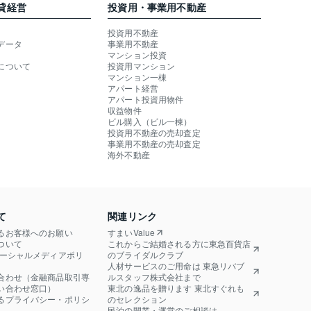
貸経営
投資用・事業用不動産
投資用不動産
データ
事業用不動産
マンション投資
について
投資用マンション
マンション一棟
アパート経営
アパート投資用物件
収益物件
ビル購入（ビル一棟）
投資用不動産の売却査定
事業用不動産の売却査定
海外不動産
て
関連リンク
るお客様へのお願い
すまいValue
ついて
これからご結婚される方に東急百貨店
ソーシャルメディアポリ
のブライダルクラブ
人材サービスのご用命は 東急リバブ
合わせ（金融商品取引専
ルスタッフ株式会社まで
い合わせ窓口）
東北の逸品を贈ります 東北すぐれも
るプライバシー・ポリシ
のセレクション
民泊の開業・運営のご相談は