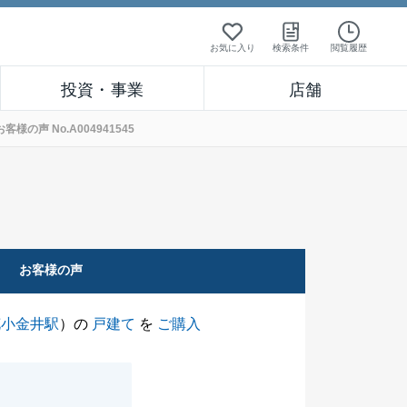
お気に入り
検索条件
閲覧履歴
投資・事業
店舗
声 No.A004941545
お客様の声
花小金井駅
）の
戸建て
を
ご購入