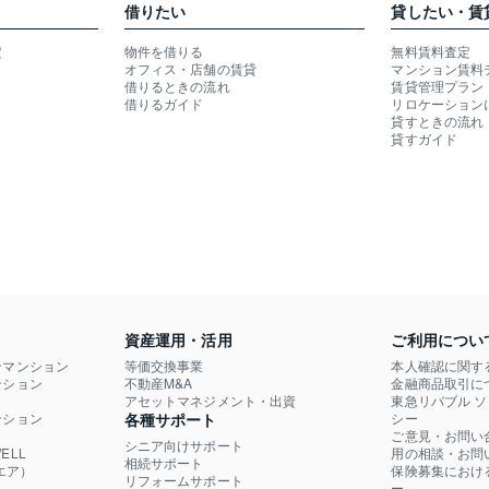
借りたい
貸したい・賃
定
物件を借りる
無料賃料査定
オフィス・店舗の賃貸
マンション賃料
借りるときの流れ
賃貸管理プラン
借りるガイド
リロケーション
貸すときの流れ
貸すガイド
資産運用・活用
ご利用につい
ンマンション
等価交換事業
本人確認に関す
ション

不動産M&A
金融商品取引に
）
アセットマネジメント・出資
東急リバブル 
ション

各種サポート
シー
ご意見・お問い
シニア向けサポート
LL

用の相談・お問
相続サポート
エア）
保険募集におけ
リフォームサポート
ー