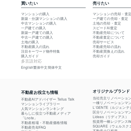
買いたい
売りたい
マンションの購入
マンションの売却・査
新築・分譲マンションの購入
一戸建ての売却・査定
中古マンションの購入
土地の売却・査定
一戸建ての購入
スピードAI査定
新築一戸建ての購入
不動産売却について
中古一戸建ての購入
不動産査定について
土地の購入
売却サービス
不動産購入の流れ
不動産売却の流れ
注目キーワード物件特集
不動産買換えの流れ
購入ガイド
売却ガイド
多言語対応
English
繁体中文
簡体中文
オリジナルブランド
不動産お役立ち情報
当社売主リノベーショ
不動産AIアドバイザー Tellus Talk
一棟リノベーションマン
マンションライブラリー
L`GENTE（ルジェンテ
人気マンションランキング
区分リノベーションマン
暮らしに役立つ不動産メディア

Lideas（リディアス）
「Lnote」
投資用一棟レジデンスWE
不動産相場・不動産価格情報
SQUARE（ウェルスク
不動産売却FAQ
不動産小口投資
