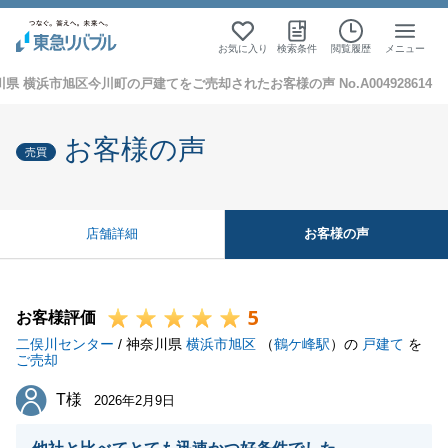
お気に入り
検索条件
閲覧履歴
メニュー
県 横浜市旭区今川町の戸建てをご売却されたお客様の声 No.A004928614
お客様の声
売買
お客様の声
店舗詳細
5
お客様評価
二俣川センター
/ 神奈川県
横浜市旭区
（
鶴ケ峰駅
）の
戸建て
を
ご売却
T様
T様
2026年2月9日