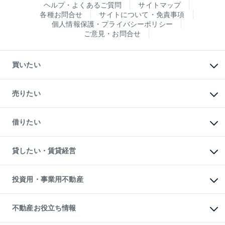
ヘルプ・よくあるご質問
サイトマップ
各種お問合せ
サイトについて・免責事項
個人情報保護・プライバシーポリシー
ご意見・お問合せ
買いたい
マンションの購入
新築・分譲マンションの購入
売りたい
中古マンションの購入
一戸建ての購入
マンションの売却・査定
新築一戸建ての購入
一戸建ての売却・査定
借りたい
中古一戸建ての購入
土地の売却・査定
土地の購入
スピードAI査定
不動産購入の流れ
物件を借りる
不動産売却について
注目キーワード物件特集
オフィス・店舗の賃貸
貸したい・賃貸経営
不動産査定について
購入ガイド
借りるときの流れ
売却サービス
借りるガイド
不動産売却の流れ
無料賃料査定
多言語対応
不動産買換えの流れ
マンション賃料データ
投資用・事業用不動産
売却ガイド
賃貸管理プラン
English
繁体中文
簡体中文
リロケーションについて
投資用不動産
貸すときの流れ
事業用不動産
不動産お役立ち情報
貸すガイド
マンション投資
投資用マンション