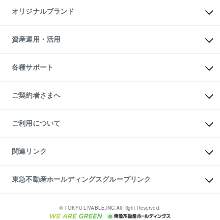
不動産AIアドバイザー Tellus Talk
マンション一棟
マンションライブラリー
オリジナルブランド
アパート経営
人気マンションランキング
アパート投資用物件
暮らしに役立つ不動産メディア

収益物件
当社売主リノベーションマンション
「Lnote」
ビル購入（ビル一棟）
一棟リノベーションマンション

資産運用・活用
不動産相場・不動産価格情報
投資用不動産の売却査定
L`GENTE（ルジェンテ）
不動産売却FAQ
事業用不動産の売却査定
区分リノベーションマンション

不動産コラム・ニュース
等価交換事業
海外不動産
Lideas（リディアス）
不動産用語集
不動産M&A
各種サポート
投資用一棟レジデンスWELL

不動産なんでもネット相談室
アセットマネジメント・出資
SQUARE（ウェルスクエア）
住まいの税金
不動産小口投資

シニア向けサポート
物件一括検索（購入＆賃貸）
LEGACIA（レガシア）
相続サポート
ご契約者さまへ
リフォームサポート
ご契約者さまサポートメニュー
ご紹介・再契約特典
ご利用について
入居者様専用-各種ご案内（賃貸）
東急こすもす会「こすもすWeb」
本人確認に関するお客様へのお願い
金融商品取引について
関連リンク
東急リバブル ソーシャルメディアポリシー
ご意見・お問い合わせ（金融商品取引専用の相談・お問い合わせ窓口）
すまいValue
保険募集におけるプライバシー・ポリシー
これからご結婚される方に東急百貨店のブライダルクラブ
東急不動産ホールディングスグループリンク
ダイレクトメール（郵送物）・Eメールなどの送付停止について
人材サービスのご用命は 東急リバブルスタッフ株式会社まで
宅地建物取引業者の皆様へ
東北の逸品を贈ります 東北すぐれものセレクション
東急不動産
民泊の開業・運営のご相談は「ReINN株式会社」まで
東急コミュニティー
© TOKYU LIVABLE,INC.All Right Reserved.
東急リバブル