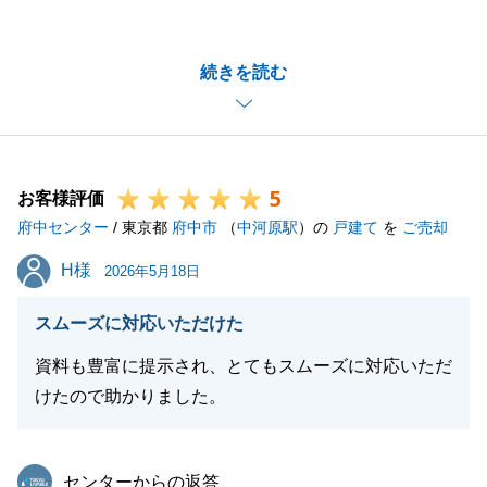
た。
また営業冥利に尽きるお言葉をいただき感謝申し上げ
続きを読む
ます。
不動産売買は額が大きく不安はつきものかと存じま
す。
その不安を少しでも減らし、安心して進めていただく
5
ことが仲介会社が存在する意義だと考えております。
お客様評価
府中センター
微力ながらお力になれましたこと、大変嬉しく思いま
/ 東京都
府中市
（
中河原駅
）の
戸建て
を
ご売却
す。
H様
H様
2026年5月18日
この度はありがとうございました。
スムーズに対応いただけた
資料も豊富に提示され、とてもスムーズに対応いただ
閉じる
けたので助かりました。
東急リバブル
センターからの返答