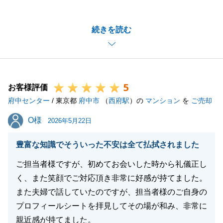
た。
初めての不動産購入でご不安なこともあったかと存じ
続きを読む
ますが、ご希望の不動産に巡り合うことができ私も大
変嬉しく思います。
是非新生活をお楽しみください。
今後ともよろしくお願いいたします。
5
お客様評価
府中センター
/ 東京都
府中市
（
西府駅
）の
マンション
を
ご売却
閉じる
O様
O様
2026年5月22日
豊富な知識でそういった不安は全て払拭されました
ご担当者様ですが、初めてお会いした時から礼儀正し
く、また笑顔でご対応頂き非常に好感が持てました。
また夫婦で話していたのですが、担当者様のご自身の
プロフィールシートを拝見してその場が和み、非常に
親近感が持てました。