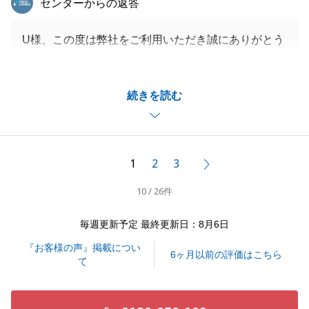
センターからの返答
U様、この度は弊社をご利用いただき誠にありがとう
ございました。
売主様とのお打ち合わせや調整等ご尽力をいただき重
続きを読む
ねてお礼申し上げます。
ご売却についても引き続き全力でお手伝いをさせてい
ただきますので、どうぞよろしくお願い申し上げま
す。
1
2
3
次へ
10 / 26件
閉じる
毎週更新予定 最終更新日：8月6日
『お客様の声』掲載につい
6ヶ月以前の評価はこちら
て