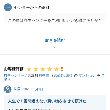
東急リバブル
センターからの返答
この度は府中センターをご利用いただき誠にありがと
うございます。
無事にお取引が完了でき私どももうれしく思っており
続きを読む
ます。
不動産に関するお悩みがございましたらお気軽にご相
談いただければ幸いです。
引き続きよろしくお願いいたします。
5
お客様評価
府中センター
/ 東京都
府中市
（
武蔵野台駅
）の
マンション
を
ご
購入
閉じる
K様
K様
2026年5月1日
人生で１番間違えない買い物をさせて頂けた