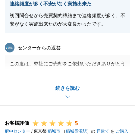
連絡頻度が多く不安がなく実施出来た
初回問合せから売買契約締結まで連絡頻度が多く、不
安がなく実施出来たのが大変良かったです。
東急リバブル
センターからの返答
この度は、弊社にご売却をご依頼いただきありがとう
ございました。
リースバックというあまり慣れないお取引でしたが、
続きを読む
S様のご協力があり全てスムースに進みました。
書類を完璧に揃えて頂きありがとうございます。
今後もお困りのことがございましたら何でもご相談く
ださい。
5
またお会いできるのを楽しみにしております。
お客様評価
府中センター
/ 東京都
稲城市
（
稲城長沼駅
）の
戸建て
を
ご購入