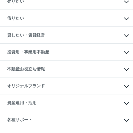
売りたい
中古マンションの購入
一戸建ての購入
マンションの売却・査定
新築一戸建ての購入
一戸建ての売却・査定
借りたい
中古一戸建ての購入
土地の売却・査定
土地の購入
スピードAI査定
不動産購入の流れ
物件を借りる
不動産売却について
注目キーワード物件特集
オフィス・店舗の賃貸
貸したい・賃貸経営
不動産査定について
購入ガイド
借りるときの流れ
売却サービス
借りるガイド
不動産売却の流れ
無料賃料査定
多言語対応
不動産買換えの流れ
マンション賃料データ
投資用・事業用不動産
売却ガイド
賃貸管理プラン
English
繁体中文
簡体中文
リロケーションについて
投資用不動産
貸すときの流れ
事業用不動産
不動産お役立ち情報
貸すガイド
マンション投資
投資用マンション
不動産AIアドバイザー Tellus Talk
マンション一棟
マンションライブラリー
オリジナルブランド
アパート経営
人気マンションランキング
アパート投資用物件
暮らしに役立つ不動産メディア

収益物件
当社売主リノベーションマンション
「Lnote」
ビル購入（ビル一棟）
一棟リノベーションマンション

資産運用・活用
不動産相場・不動産価格情報
投資用不動産の売却査定
L`GENTE（ルジェンテ）
不動産売却FAQ
事業用不動産の売却査定
区分リノベーションマンション

不動産コラム・ニュース
等価交換事業
海外不動産
Lideas（リディアス）
不動産用語集
不動産M&A
各種サポート
投資用一棟レジデンスWELL

不動産なんでもネット相談室
アセットマネジメント・出資
SQUARE（ウェルスクエア）
住まいの税金
不動産小口投資

シニア向けサポート
物件一括検索（購入＆賃貸）