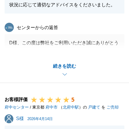
状況に応じて適切なアドバイスをくださいました。
東急リバブル
センターからの返答
D様、この度は弊社をご利用いただき誠にありがとう
ございました。
初めてお会いをしてから2年以上が経ちましたが改め
続きを読む
てご相談をいただき重ねてお礼申し上げます。
今後とも不動産でお困りのことがございましたらどう
ぞお気軽にお申し付けください。
引き続き、どうぞよろしくお願いいたします。
5
お客様評価
府中センター
/ 東京都
府中市
（
北府中駅
）の
戸建て
を
ご売却
閉じる
S様
S様
2026年4月14日