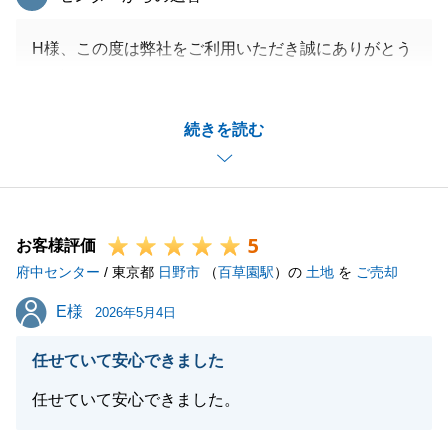
H様、この度は弊社をご利用いただき誠にありがとう
ございました。
遺産分割協議書の作成からご決済までとお時間がかか
続きを読む
ってしまいましたが、無事にお引渡しができ大変嬉し
く思います。
今後、ご自身や周りの方で不動産にお困りの方がいら
っしゃればぜひお気軽にご相談をいただければと存じ
5
ます。
お客様評価
府中センター
引き続き、よろしくお願いいたします。
/ 東京都
日野市
（
百草園駅
）の
土地
を
ご売却
E様
E様
2026年5月4日
閉じる
任せていて安心できました
任せていて安心できました。