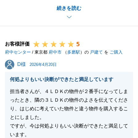
無事にお取引が完了でき私どももうれしく思っており
続きを読む
ます。
不動産に関するお悩みがございましたらお気軽にご相
談いただければ幸いです。
引き続きよろしくお願いいたします。
5
お客様評価
府中センター
/ 東京都
府中市
（
多磨駅
）の
戸建て
を
ご購入
閉じる
D様
D様
2026年4月20日
何処よりもいい決断ができたと満足しています
担当者さんが、４ＬＤＫの物件が２番手になってしま
ったとき、隣の３ＬＤＫの物件のよさを伝えてくださ
り、はじめに考えていた物件と違う物件を購入するこ
とにしました。
ですが、今は何処よりもいい決断ができたと満足して
います。