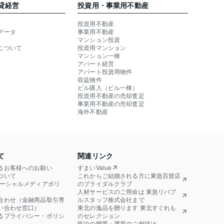
貸経営
投資用・事業用不動産
投資用不動産
データ
事業用不動産
マンション投資
について
投資用マンション
マンション一棟
アパート経営
アパート投資用物件
収益物件
ビル購入（ビル一棟）
投資用不動産の売却査定
事業用不動産の売却査定
海外不動産
て
関連リンク
るお客様へのお願い
すまいValue
ついて
これからご結婚される方に東急百貨店
ソーシャルメディアポリ
のブライダルクラブ
人材サービスのご用命は 東急リバブ
合わせ（金融商品取引専
ルスタッフ株式会社まで
い合わせ窓口）
東北の逸品を贈ります 東北すぐれも
るプライバシー・ポリシ
のセレクション
民泊の開業・運営のご相談は