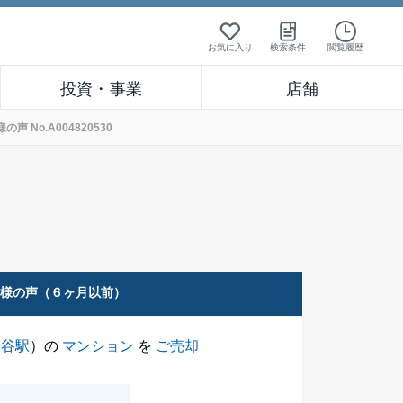
お気に入り
検索条件
閲覧履歴
投資・事業
店舗
No.A004820530
客様の声（６ヶ月以前）
渋谷駅
）の
マンション
を
ご売却