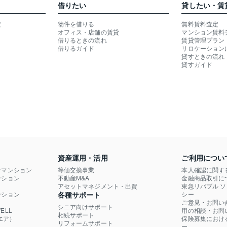
借りたい
貸したい・賃
定
物件を借りる
無料賃料査定
オフィス・店舗の賃貸
マンション賃料
借りるときの流れ
賃貸管理プラン
借りるガイド
リロケーション
貸すときの流れ
貸すガイド
資産運用・活用
ご利用につい
ンマンション
等価交換事業
本人確認に関す
ション

不動産M&A
金融商品取引に
）
アセットマネジメント・出資
東急リバブル 
ション

各種サポート
シー
ご意見・お問い
シニア向けサポート
LL

用の相談・お問
相続サポート
エア）
保険募集におけ
リフォームサポート
ー