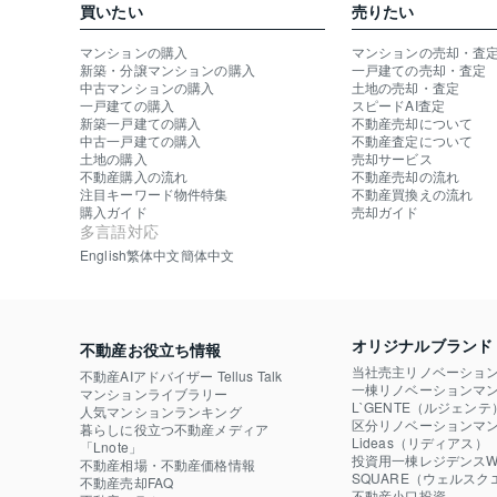
買いたい
売りたい
マンションの購入
マンションの売却・査
新築・分譲マンションの購入
一戸建ての売却・査定
中古マンションの購入
土地の売却・査定
一戸建ての購入
スピードAI査定
新築一戸建ての購入
不動産売却について
中古一戸建ての購入
不動産査定について
土地の購入
売却サービス
不動産購入の流れ
不動産売却の流れ
注目キーワード物件特集
不動産買換えの流れ
購入ガイド
売却ガイド
多言語対応
English
繁体中文
簡体中文
オリジナルブランド
不動産お役立ち情報
当社売主リノベーショ
不動産AIアドバイザー Tellus Talk
一棟リノベーションマン
マンションライブラリー
L`GENTE（ルジェンテ
人気マンションランキング
区分リノベーションマン
暮らしに役立つ不動産メディア

Lideas（リディアス）
「Lnote」
投資用一棟レジデンスWE
不動産相場・不動産価格情報
SQUARE（ウェルスク
不動産売却FAQ
不動産小口投資
