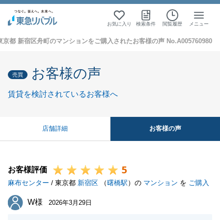
お気に入り
検索条件
閲覧履歴
メニュー
東京都 新宿区舟町のマンションをご購入されたお客様の声 No.A005760980
お客様の声
売買
賃貸を検討されているお客様へ
お客様の声
店舗詳細
5
お客様評価
麻布センター
/ 東京都
新宿区
（
曙橋駅
）の
マンション
を
ご購入
W様
W様
2026年3月29日