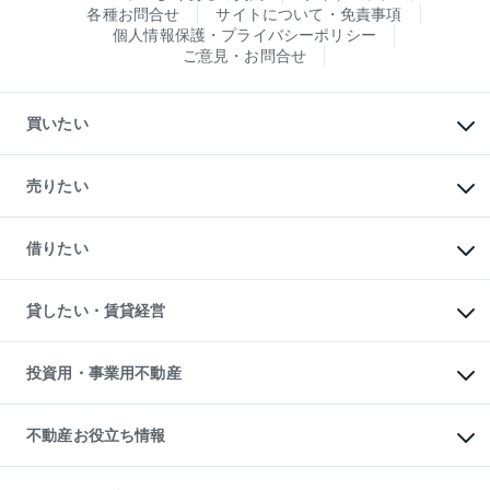
各種お問合せ
サイトについて・免責事項
個人情報保護・プライバシーポリシー
ご意見・お問合せ
買いたい
マンションの購入
新築・分譲マンションの購入
売りたい
中古マンションの購入
一戸建ての購入
マンションの売却・査定
新築一戸建ての購入
一戸建ての売却・査定
借りたい
中古一戸建ての購入
土地の売却・査定
土地の購入
スピードAI査定
不動産購入の流れ
物件を借りる
不動産売却について
注目キーワード物件特集
オフィス・店舗の賃貸
貸したい・賃貸経営
不動産査定について
購入ガイド
借りるときの流れ
売却サービス
借りるガイド
不動産売却の流れ
無料賃料査定
多言語対応
不動産買換えの流れ
マンション賃料データ
投資用・事業用不動産
売却ガイド
賃貸管理プラン
English
繁体中文
簡体中文
リロケーションについて
投資用不動産
貸すときの流れ
事業用不動産
不動産お役立ち情報
貸すガイド
マンション投資
投資用マンション
不動産AIアドバイザー Tellus Talk
マンション一棟