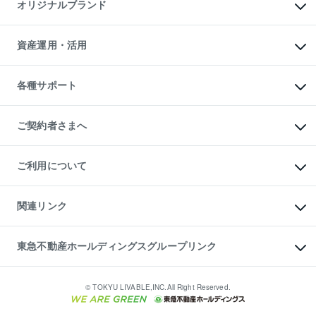
マンションライブラリー
オリジナルブランド
アパート経営
人気マンションランキング
アパート投資用物件
暮らしに役立つ不動産メディア

収益物件
当社売主リノベーションマンション
「Lnote」
ビル購入（ビル一棟）
一棟リノベーションマンション

資産運用・活用
不動産相場・不動産価格情報
投資用不動産の売却査定
L`GENTE（ルジェンテ）
不動産売却FAQ
事業用不動産の売却査定
区分リノベーションマンション

不動産コラム・ニュース
等価交換事業
海外不動産
Lideas（リディアス）
不動産用語集
不動産M&A
各種サポート
投資用一棟レジデンスWELL

不動産なんでもネット相談室
アセットマネジメント・出資
SQUARE（ウェルスクエア）
住まいの税金
不動産小口投資

シニア向けサポート
物件一括検索（購入＆賃貸）
LEGACIA（レガシア）
相続サポート
ご契約者さまへ
リフォームサポート
ご契約者さまサポートメニュー
ご紹介・再契約特典
ご利用について
入居者様専用-各種ご案内（賃貸）
東急こすもす会「こすもすWeb」
本人確認に関するお客様へのお願い
金融商品取引について
関連リンク
東急リバブル ソーシャルメディアポリシー
ご意見・お問い合わせ（金融商品取引専用の相談・お問い合わせ窓口）
すまいValue
保険募集におけるプライバシー・ポリシー
これからご結婚される方に東急百貨店のブライダルクラブ
東急不動産ホールディングスグループリンク
ダイレクトメール（郵送物）・Eメールなどの送付停止について
人材サービスのご用命は 東急リバブルスタッフ株式会社まで
宅地建物取引業者の皆様へ
東北の逸品を贈ります 東北すぐれものセレクション
東急不動産
民泊の開業・運営のご相談は「ReINN株式会社」まで
東急コミュニティー
© TOKYU LIVABLE,INC.All Right Reserved.
東急リバブル
東急住宅リース