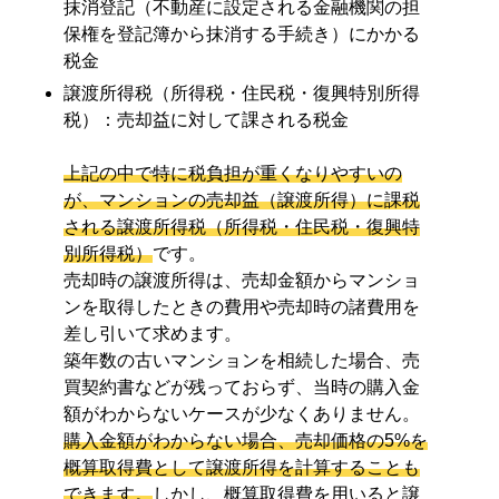
抹消登記（不動産に設定される金融機関の担
保権を登記簿から抹消する手続き）にかかる
税金
譲渡所得税（所得税・住民税・復興特別所得
税）：売却益に対して課される税金
上記の中で特に税負担が重くなりやすいの
が、マンションの売却益（譲渡所得）に課税
される譲渡所得税（所得税・住民税・復興特
別所得税）
です。
売却時の譲渡所得は、売却金額からマンショ
ンを取得したときの費用や売却時の諸費用を
差し引いて求めます。
築年数の古いマンションを相続した場合、売
買契約書などが残っておらず、当時の購入金
額がわからないケースが少なくありません。
購入金額がわからない場合、売却価格の5%を
概算取得費として譲渡所得を計算することも
できます。
しかし、概算取得費を用いると譲